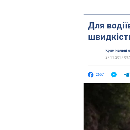
Для водії
швидкість
Кримінальні 
27.11.2017 09:
2657