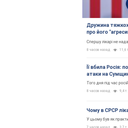
Дружина тяжкох
про його "агреси
Спершу лікарі не над
8 часов назад
11,6 т
Її вбила Росія: 
атаки на Сумщи
Того дня під час росі
8 часов назад
9,4 т.
Чому в СРСР ліка
У цьому був як практи
7 часов назад
3,7 т.