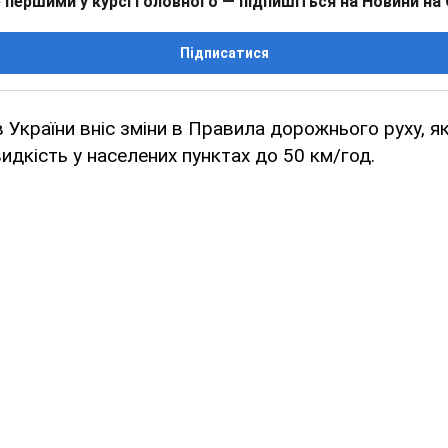
 першими у курсі головного — підпишіться на Новини на
Підписатися
ів України вніс зміни в Правила дорожнього руху, 
дкість у населених пунктах до 50 км/год.