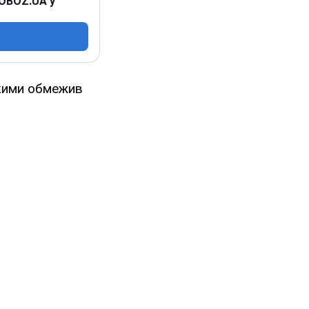
 OBOZ.UA у
якими обмежив