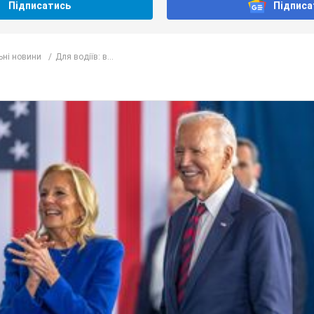
Підписатись
Підписа
ьні новини
Для водіїв: в...