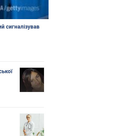
й сигналізував
ської