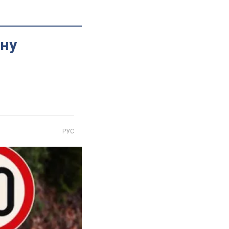
ьну
РУС