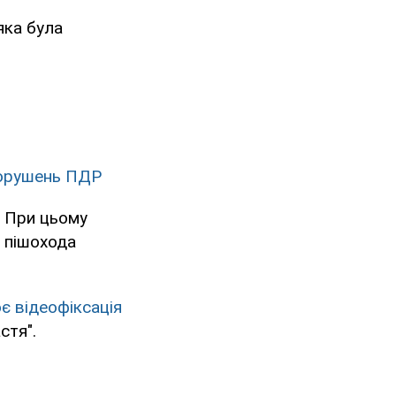
яка була
 порушень ПДР
. При цьому
 пішохода
є відеофіксація
стя".