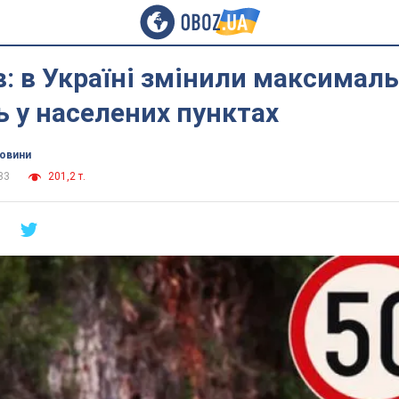
в: в Україні змінили максимал
 у населених пунктах
новини
33
201,2 т.