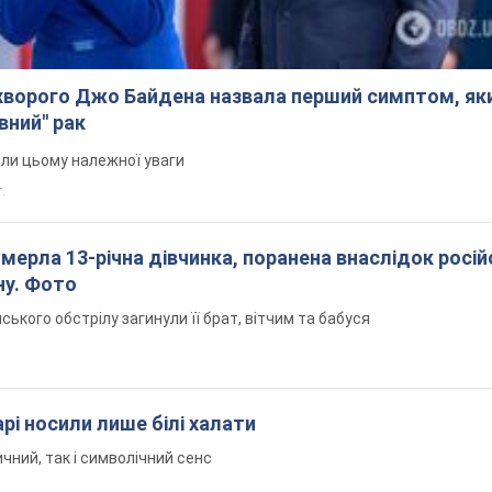
ворого Джо Байдена назвала перший симптом, яки
вний" рак
али цьому належної уваги
.
померла 13-річна дівчинка, поранена внаслідок росій
ну. Фото
йського обстрілу загинули її брат, вітчим та бабуся
рі носили лише білі халати
чний, так і символічний сенс