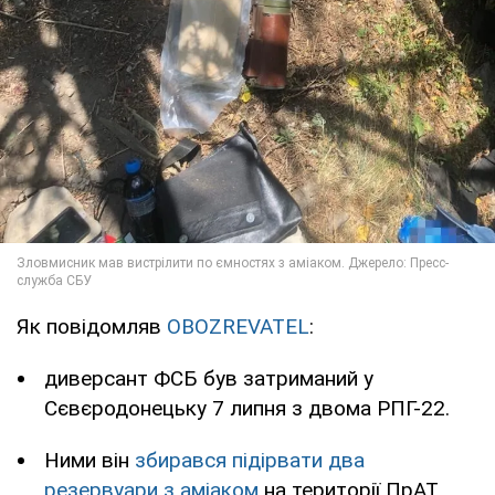
Як повідомляв
OBOZREVATEL
:
диверсант ФСБ був затриманий у
Сєвєродонецьку 7 липня з двома РПГ-22.
Ними він
збирався підірвати два
резервуари з аміаком
на території ПрАТ