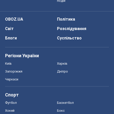
Регіони України
Київ
Харків
Запоріжжя
Дніпро
Черкаси
Спорт
Футбол
Баскетбол
Хокей
Бокс
Формула-1
Моя школа
ГДЗ
Підручники
Онлайн уроки
ДПА
ЗНО
НМТ