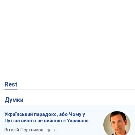
Rest
Думки
Український парадокс, або Чому у
Путіна нічого не вийшло з Україною
Віталій Портников
18
Москва висуває претензії Пекіну:
дружба перетворюється на залежність
Росії від Китаю
Віктор Каспрук
2,7 т.
У полоні власних міфів: як