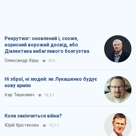
Олександр Кірш
813
Ні зброї, ні людей: як Лукашенко будує
нову армію
Ігар Тишкевич
16,3 т.
Коли закінчиться війна?
Юрій Хрістензен
12,1 т.
Україна вступила в надзвичайний
економічний стан. Чи є світло вкінці
тунелю?
Вадим Денисенко
9,7 т.
Всі думки