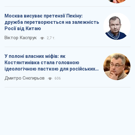
Костянтинівка стала головною
ідеологічною пасткою для російських
окупантів
Дмитро Снєгирьов
606
Рекрутинг: оновлений і, схоже,
корисний ворожий досвід, або
Діалектика вибагливого боягузтва