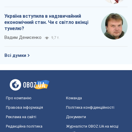
Про компанію
Команда
Правова інформація
Політика конфіденційності
Реклама на сайті
Документи
Редакційна політика
Журналісти OBOZ.UA на місці
подій
OBOZ.UA
Політика
Світ
Розслідування
Блоги
Суспільство