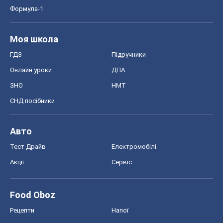
СНД посібники
Авто
Тест Драйв
Електромобілі
Акції
Сервіс
Food Oboz
Рецепти
Напої
Дієти
Економіка
Ринки та компанії
Макроекономіка
MedOboz
Новини медицини
MAMACLUB