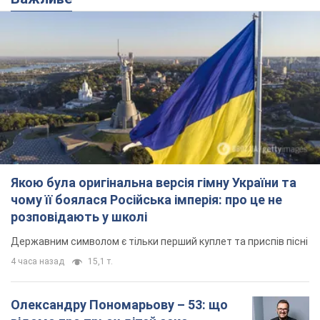
Якою була оригінальна версія гімну України та
чому її боялася Російська імперія: про це не
розповідають у школі
Державним символом є тільки перший куплет та приспів пісні
4 часа назад
15,1 т.
Олександру Пономарьову – 53: що
відомо про трьох дітей секс-
символа 90-х та який вигляд вони
мають
За розвитком кар'єри артист не забував про
особисте щастя
9 часов назад
8,4 т.
У ПриватБанку розповіли, чи дійсні
долари 1996 року: чи приймають