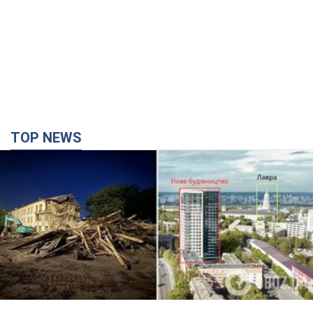
Києво-Печерську лавру закриють 80-метровим
"монстром"? Чому влада Києва відмовилась
зупиняти будівництво хмарочоса
"московського вірянина"
Яка реакція Кличка на петицію щодо скасування будівництва
час назад
5,0 т.
Армія Росії здійснила масовану атаку на Одесу: