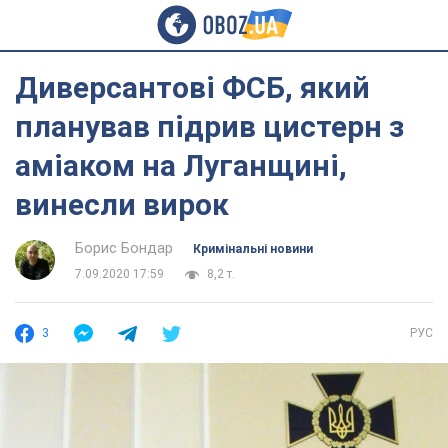
Диверсантові ФСБ, який
планував підрив цистерн з
аміаком на Луганщині,
винесли вирок
Борис Бондар
Кримінальні новини
7.09.2020 17:59
8,2 т.
3
РУС