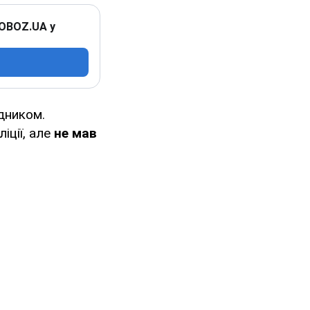
 OBOZ.UA у
дником.
ліції, але
не мав