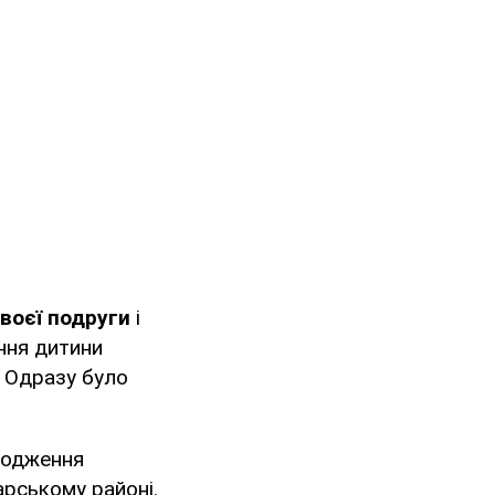
своєї подруги
і
ння дитини
. Одразу було
ходження
рському районі.