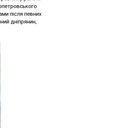
ропетровського
ми після певних
ний дніпрянин,