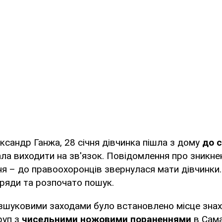
ксандр Ганжа, 28 січня дівчинка пішла з дому
до 
ала виходити на зв'язок. Повідомлення про зникне
ня – до правоохоронців звернулася мати дівчинки
ряди та розпочато пошук.
зшуковими заходами було встановлено місце зна
руп з
чисельними ножовими пораненнями
в Сама