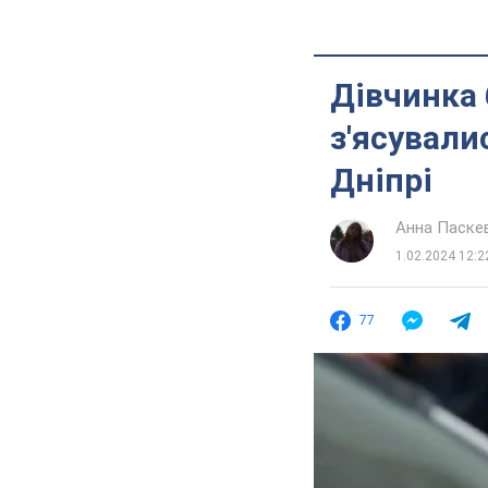
Дівчинка 
з'ясували
Дніпрі
Анна Паске
1.02.2024 12:2
77