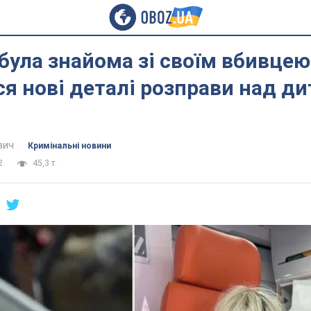
була знайома зі своїм вбивцею
ся нові деталі розправи над д
вич
Кримінальні новини
2
45,3 т.