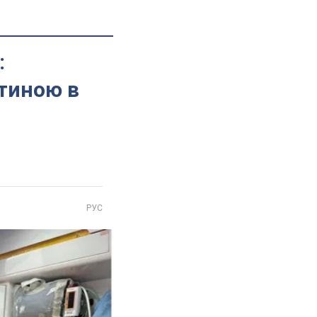
:
итиною в
РУС