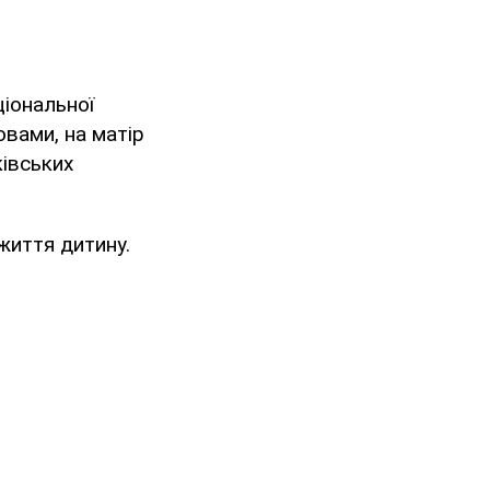
іональної
овами, на матір
івських
життя дитину.