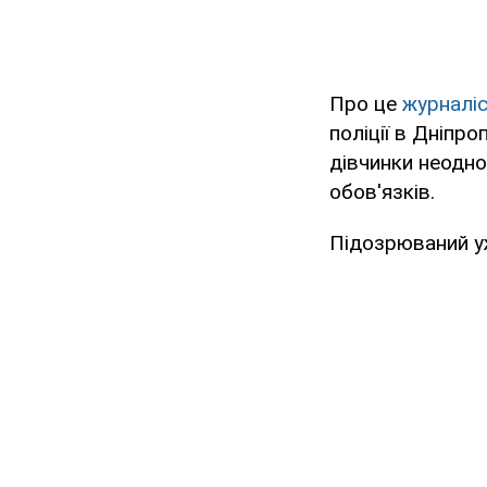
Про це
журналі
поліції в Дніпро
дівчинки неодн
обов'язків.
Підозрюваний уж