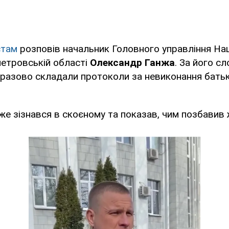
стам
розповів начальник Головного управління Нац
петровській області
Олександр Ганжа
. За його сл
оразово складали протоколи за невиконання батьк
е зізнався в скоєному та показав, чим позбавив 