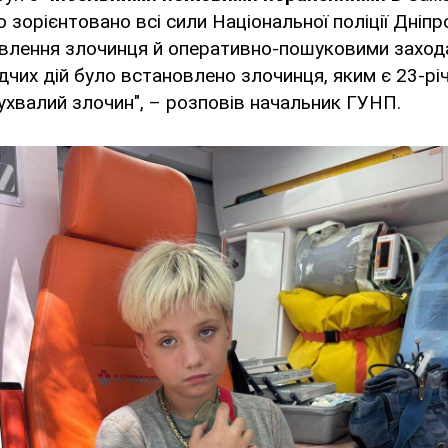
о зорієнтовано всі сили Національної поліції Дніп
влення злочинця й оперативно-пошуковими захода
дчих дій було встановлено злочинця, яким є 23-річ
зухвалий злочин", – розповів начальник ГУНП.