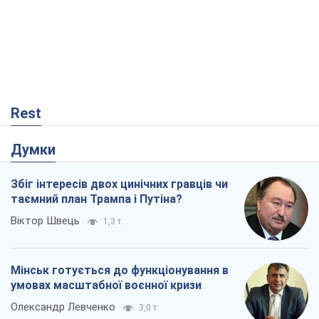
Думки
Збіг інтересів двох цинічних гравців чи
таємний план Трампа і Путіна?
Віктор Швець
1,3 т.
Мінськ готується до функціонування в
умовах масштабної воєнної кризи
Олександр Левченко
3,0 т.
Чий буде Крим, той і переможе (NSJ), а
українських футбольних чиновників
можуть назвати вбивцями
Олександр Кірш
1,1 т.