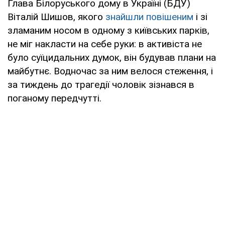
Глава Білоруського дому в Україні (БДУ)
Віталій Шишов, якого
знайшли повішеним
і зі
зламаним носом в одному з київських парків,
не міг накласти на себе руки: в активіста не
було суїцидальних думок, він будував плани на
майбутнє. Водночас за ним велося стеження, і
за тиждень до трагедії чоловік зізнався в
поганому передчутті.