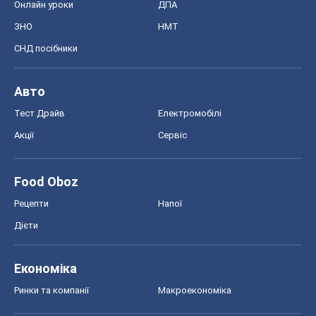
Food Oboz
Рецепти
Напої
Дієти
Економіка
Ринки та компанії
Макроекономіка
MedOboz
Новини медицини
MAMACLUB
Шоу
Афіша
Плітки
Краса
Мода