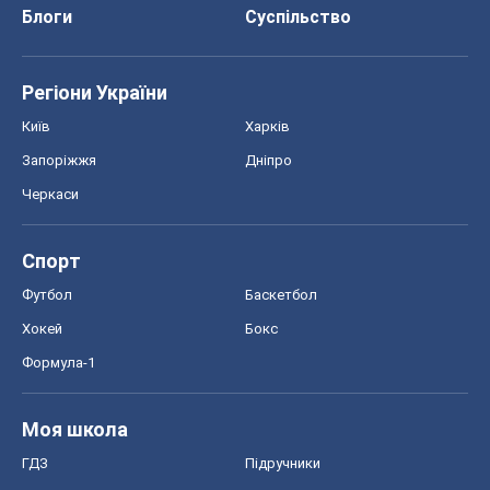
Спорт
Футбол
Баскетбол
Хокей
Бокс
Формула-1
Моя школа
ГДЗ
Підручники
Онлайн уроки
ДПА
ЗНО
НМТ
СНД посібники
Авто
Тест Драйв
Електромобілі
Акції
Сервіс