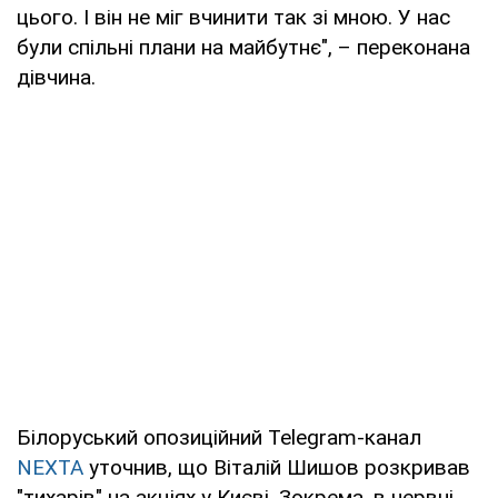
цього. І він не міг вчинити так зі мною. У нас
були спільні плани на майбутнє", – переконана
дівчина.
Білоруський опозиційний Telegram-канал
NEXTA
уточнив, що Віталій Шишов розкривав
"тихарів" на акціях у Києві. Зокрема, в червні