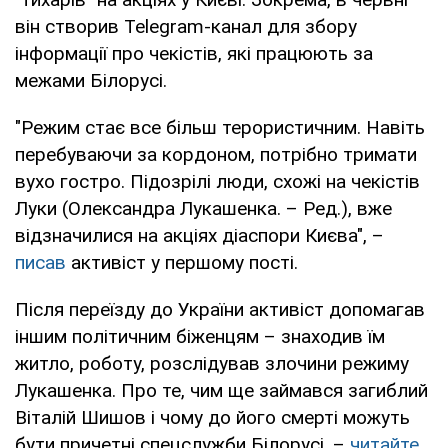
він створив Telegram-канал для збору
інформації про чекістів, які працюють за
межами Білорусі.
"Режим стає все більш терористичним. Навіть
перебуваючи за кордоном, потрібно тримати
вухо гостро. Підозрілі люди, схожі на чекістів
Луки (Олександра Лукашенка. – Ред.), вже
відзначилися на акціях діаспори Києва", –
писав
активіст у першому пості.
Після переїзду до України активіст допомагав
іншим політичним біженцям – знаходив їм
житло, роботу, розслідував злочини режиму
Лукашенка. Про те, чим ще займався загиблий
Віталій Шишов і чому до його смерті можуть
бути причетні спецслужби Білорусі, –
читайте