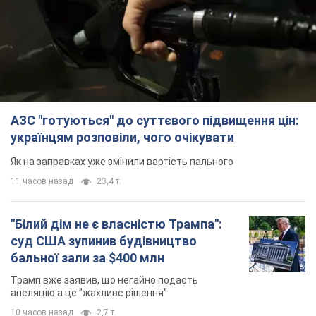
Як на заправках уже змінили вартість пального
11 часов назад
23,4 т.
"Білий дім не є власністю Трампа":
суд США зупинив будівництво
бальної зали за $400 млн
Трамп вже заявив, що негайно подасть
апеляцію а це "жахливе рішення"
10 часов назад
2,7 т.
Війна змінює не лише тактику: в НГУ
показали інженерні рішення проти
російських FPV-дронів. Фото
Це "постапокаліптична естетика зі світу
"Шаленого Макса"
10 часов назад
9,2 т.