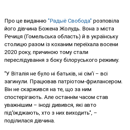
Про це виданню
"Радыё Свобода"
розповіла
його дівчина Божена Жолудь. Вона з міста
Речиця (Гомельська область) й в українську
столицю разом із коханим переїхала восени
2020 року, причиною тому стали
переслідування з боку білоруського режиму.
"У Віталія не було ні батьків, ні сім'ї – всі
загинули. Працював патріотом-фрилансером.
Він не скаржився на те, що за ним
спостерігають. Але останнім часом став
уважнішим – іноді дивився, які авто
під'їжджають, хто з них виходить", –
поділилася дівчина.