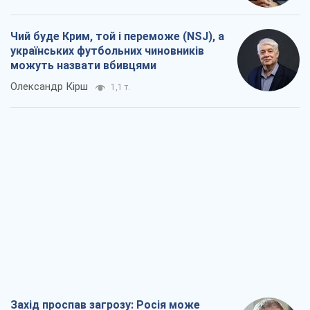
Захід проспав загрозу: Росія може
перевірити НАТО війною
Леонід Невзлін
5,1 т.
"Варта" та "Новатор" витримали
кулеметний обстріл і удар FPV-дрона,
врятувавши життя офіцеру ЗСУ
Українська Бронетехніка
4,2 т.