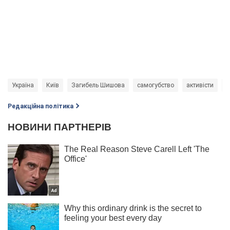
Україна
Київ
Загибель Шишова
самогубство
активісти
к
Редакційна політика