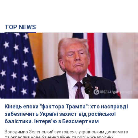
Кінець епохи "фактора Трампа": хто насправді
забезпечить Україні захист від російської
балістики. Інтерв’ю з Безсмертним
Володимир Зеленський зустрівся з українським дипломата
та окреслив нове бачення війни та ролі міжнародних
партнерів у боротьбі з Росією
3 часа назад
12,3 т.
У Києві внаслідок російської атаки
постраждали четверо людей. Фото
Ворог продовжує регулярний ракетний терор столиці
28 минут назад
22,3 т.