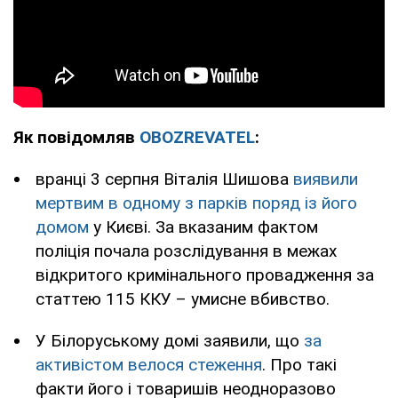
Як повідомляв
OBOZREVATEL
:
вранці 3 серпня Віталія Шишова
виявили
мертвим в одному з парків поряд із його
домом
у Києві. За вказаним фактом
поліція почала розслідування в межах
відкритого кримінального провадження за
статтею 115 ККУ – умисне вбивство.
У Білоруському домі заявили, що
за
активістом велося стеження
. Про такі
факти його і товаришів неодноразово