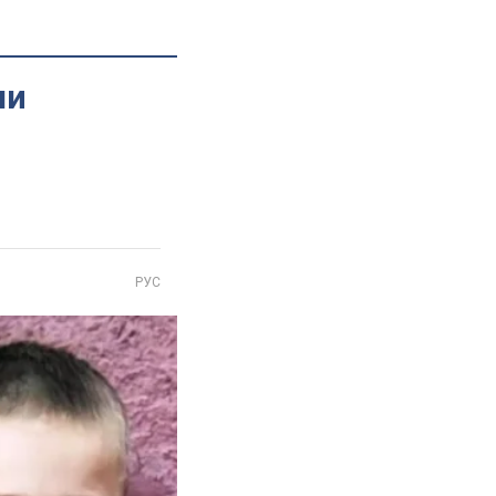
ли
РУС