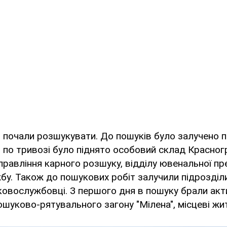
 почали розшукувати. До пошуків було залучено 
 по тривозі було піднято особовий склад Красно
 управління карного розшуку, відділу ювенальної пре
жбу. Також до пошукових робіт залучили підрозді
ковослужбовці. З першого дня в пошуку брали акт
шуково-рятувального загону "Мілена", місцеві жит