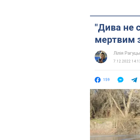
"Дива не 
мертвим з
Лілія Рагуць
7.12.2022 14:1
159