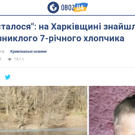
сталося": на Харківщині знайш
никлого 7-річного хлопчика
ка
Кримінальні новини
3
18,1 т.