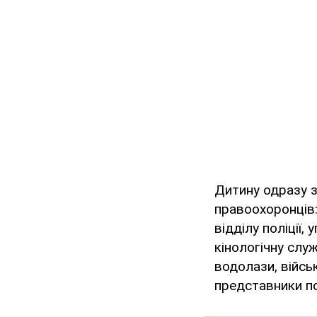
Дитину одразу з
правоохоронців:
відділу поліції,
кінологічну слу
водолази, війсь
представники по