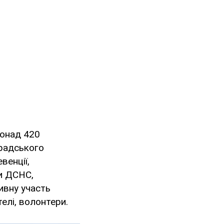
понад 420
градського
венції,
ли ДСНС,
ивну участь
елі, волонтери.