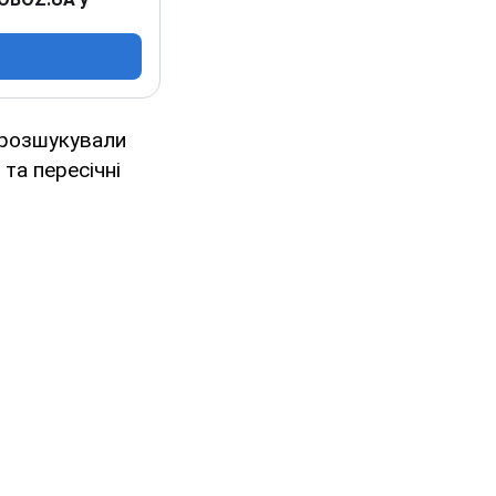
б розшукували
та пересічні