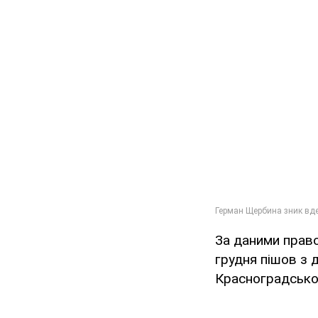
За даними право
грудня пішов з 
Красноградськог