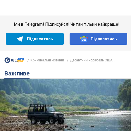
Значні штрафи і спеціальні полігони: як
проблему джипінгу вирішують за кордоном
Україні не завадить взяти приклад із країн Європи
8.08.2026 05:10
1,9 т.
На Прикарпатті після аномальної
спеки пройшла потужна злива:
дороги перетворились на річки.