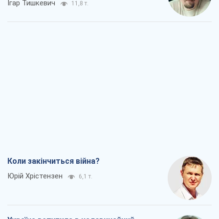
Коли закінчиться війна?
Юрій Хрістензен
6,1 т.
Україна вступила в надзвичайний
економічний стан. Чи є світло вкінці
тунелю?
Вадим Денисенко
5,2 т.
Чий буде Крим, той і переможе (NSJ), а
українських футбольних чиновників
можуть назвати вбивцями
Олександр Кірш
5,3 т.