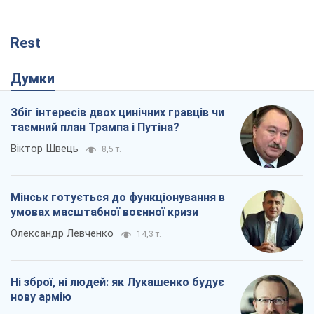
Мінськ готується до функціонування в
умовах масштабної воєнної кризи
Олександр Левченко
14,3 т.
Ні зброї, ні людей: як Лукашенко будує
нову армію
Ігар Тишкевич
11,8 т.