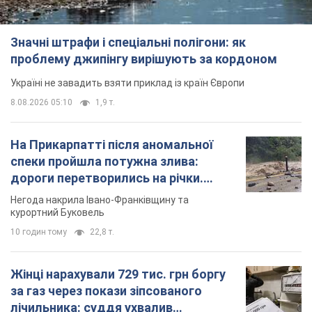
Відео
Негода накрила Івано-Франківщину та
курортний Буковель
10 годин тому
22,8 т.
Жінці нарахували 729 тис. грн боргу
за газ через покази зіпсованого
лічильника: суддя ухвалив
неочікуване рішення
Чи треба платити борг через донарахування
5 годин тому
30,6 т.