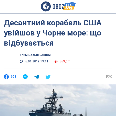
Десантний корабель США
увійшов у Чорне море: що
відбувається
Кримінальні новини
6.01.2019 19:11
369,0 т.
958
РУС