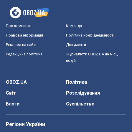
OBOZ.UA
Політика
Світ
Розслідування
Блоги
Суспільство
Регіони України
Київ
Харків
Запоріжжя
Дніпро
Черкаси
Спорт
Футбол
Баскетбол
Хокей
Бокс
Формула-1