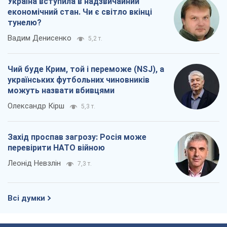
Захід проспав загрозу: Росія може
перевірити НАТО війною
Леонід Невзлін
7,3 т.
Всі думки
Про компанію
Команда
Правова інформація
Політика конфіденційності
Реклама на сайті
Документи
Редакційна політика
Журналісти OBOZ.UA на місці
подій