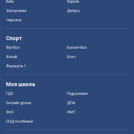
Моя школа
ГДЗ
Підручники
Онлайн уроки
ДПА
ЗНО
НМТ
СНД посібники
Авто
Тест Драйв
Електромобілі
Акції
Сервіс
Food Oboz
Рецепти
Напої
Дієти