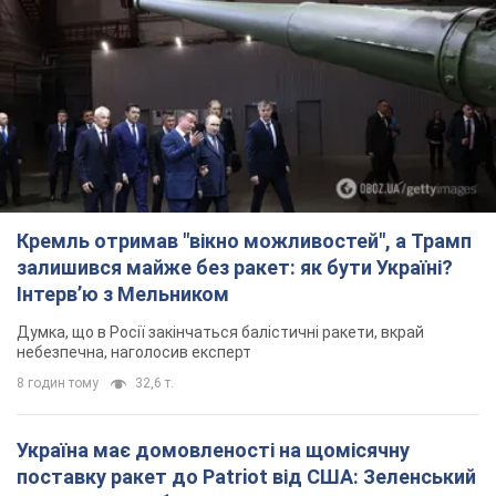
Інтерв’ю з Мельником
Думка, що в Росії закінчаться балістичні ракети, вкрай
небезпечна, наголосив експерт
8 годин тому
32,6 т.
Україна має домовленості на щомісячну
поставку ракет до Patriot від США: Зеленський
розкрив подробиці
Київ також веде активні переговори з європейськими
партнерами
6 годин тому
35,8 т.
Дбала про учнів та підтримувала педагогів:
внаслідок удару РФ по Київщині загинула
директорка київського ліцею, її чоловік та онук
Вічна пам'ять жертвам російського терору
6 годин тому
17,8 т.