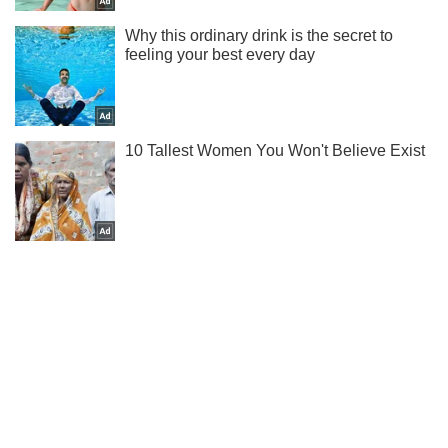
Ми в Telegram! Підписуйся! Читай тільки найкраще!
Підписатись
Підписатись
Кримінальні новини
Десантний корабель США...
Важливе