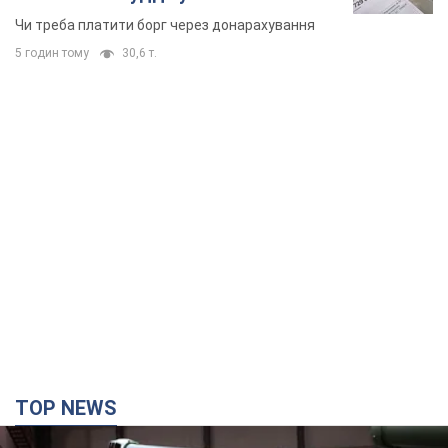
TOP NEWS
Кремль отримав "вікно можливостей", а Трамп
залишився майже без ракет: як бути Україні?