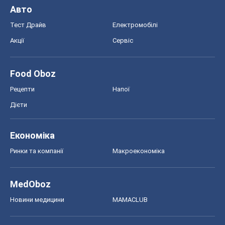
Економіка
Ринки та компанії
Макроекономіка
MedOboz
Новини медицини
MAMACLUB
Шоу
Афіша
Плітки
Краса
Мода
Жіночий журнал