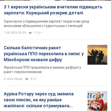
українська ППО перехопила в липні: у
Міноборони назвали цифру
Українська ППО працювала в умовах дефіциту
ракет-перехоплювачів
2 часа назад
5,3 т.
Ауріка Ротару через суд змінила
свою пенсію, на яку раніше
жалілася: скільки отримувала
співачка
У виплату не врахували зарплатню артистки за
час роботи в Чернівецькій філармонії
через 11 часов