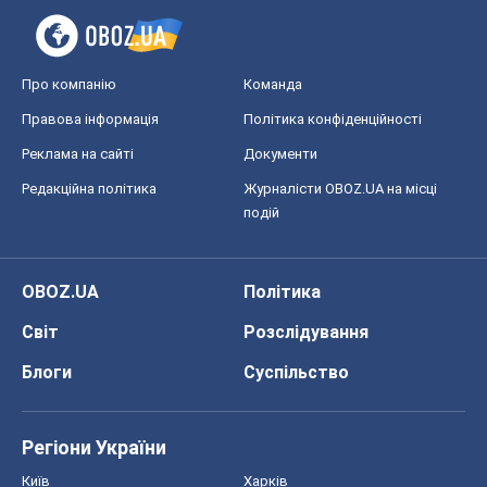
OBOZ.UA
Політика
Світ
Розслідування
Блоги
Суспільство
Регіони України
Київ
Харків
Запоріжжя
Дніпро
Черкаси
Спорт
Футбол
Баскетбол
Хокей
Бокс