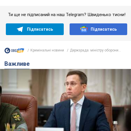
Важливе
З 1 вересня українським вчителям підвищать
зарплати: Корецький розкрив деталі
Одночасно з підвищенням зарплат педагогам уряд
анонсував збільшення студентських стипендій
7.08.2026 00:29
11,6 т.
Скільки балістичних ракет