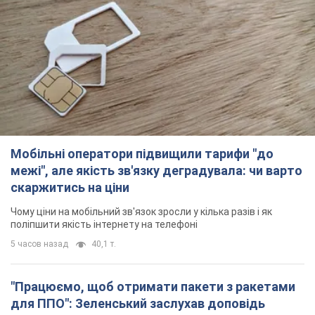
Мобільні оператори підвищили тарифи "до
межі", але якість зв'язку деградувала: чи варто
скаржитись на ціни
Чому ціни на мобільний зв'язок зросли у кілька разів і як
поліпшити якість інтернету на телефоні
5 часов назад
40,1 т.
"Працюємо, щоб отримати пакети з ракетами
для ППО": Зеленський заслухав доповідь
Драпатого і анонсував нові кроки
Зокрема, він обговорив з головкомом кадрові питання в
українській армії
2 часа назад
1,6 т.
В окупованій Ялті прогриміли потужні вибухи:
валить чорний дим. Фото і відео