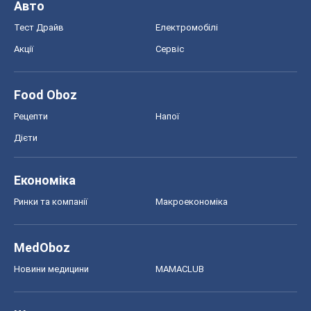
Дієти
Економіка
Ринки та компанії
Макроекономіка
MedOboz
Новини медицини
MAMACLUB
Шоу
Афіша
Плітки
Краса
Мода
Жіночий журнал