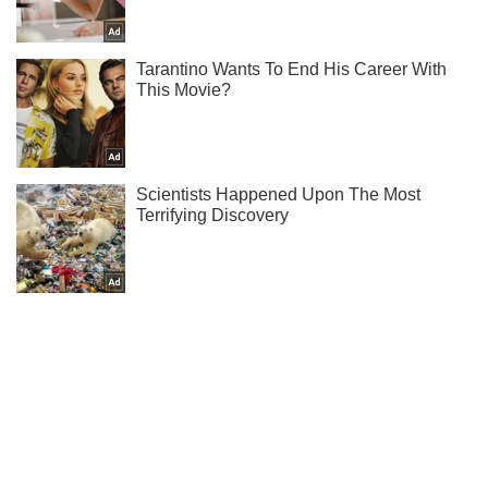
Ти ще не підписаний на наш Telegram? Швиденько тисни!
Підписатись
Підписатись
Кримінальні новини
Держзрада: міністру оборони...