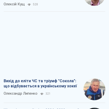
Вихід до еліти ЧС та тріумф "Сокола":
що відбувається в українському хокеї
Олександр Липенко
321
Що очікує українців у 2026–2028 роках?
Головні висновки з нових прогнозів від
НБУ
Василь Фурман
6,0 т.
Результат ударів по НПЗ Росії значно
більший, ніж здається
Дмитро Томчук
3,0 т.