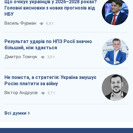
Не помста, а стратегія: Україна змушує
Росію платити за війну
Віктор Андрусів
3,7 т.
Всі думки
Про компанію
Команда
Правова інформація
Політика конфіденційності
Реклама на сайті
Документи
Редакційна політика
Журналісти OBOZ.UA на місці
подій