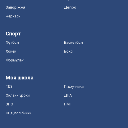
Формула-1
Моя школа
ГДЗ
Підручники
Онлайн уроки
ДПА
ЗНО
НМТ
СНД посібники
Авто
Тест Драйв
Електромобілі
Акції
Сервіс
Food Oboz
Рецепти
Напої