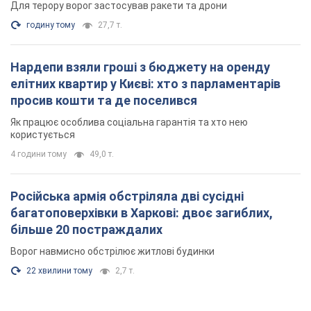
Для терору ворог застосував ракети та дрони
годину тому
27,7 т.
Нардепи взяли гроші з бюджету на оренду
елітних квартир у Києві: хто з парламентарів
просив кошти та де поселився
Як працює особлива соціальна гарантія та хто нею
користується
4 години тому
49,0 т.
Російська армія обстріляла дві сусідні
багатоповерхівки в Харкові: двоє загиблих,
більше 20 постраждалих
Ворог навмисно обстрілює житлові будинки
22 хвилини тому
2,7 т.