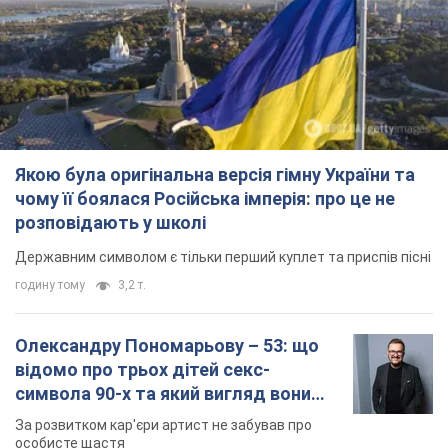
Якою була оригінальна версія гімну України та
чому її боялася Російська імперія: про це не
розповідають у школі
Державним символом є тільки перший куплет та приспів пісні
годину тому
3,2 т.
Олександру Пономарьову – 53: що
відомо про трьох дітей секс-
символа 90-х та який вигляд вони
мають
За розвитком кар'єри артист не забував про
особисте щастя