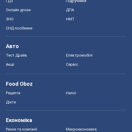
ГДЗ
Підручники
Онлайн уроки
ДПА
ЗНО
НМТ
СНД посібники
Авто
Тест Драйв
Електромобілі
Акції
Сервіс
Food Oboz
Рецепти
Напої
Дієти
Економіка
Ринки та компанії
Макроекономіка