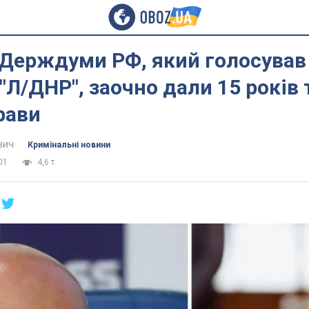
Держдуми РФ, який голосував
"Л/ДНР", заочно дали 15 років
рави
вич
Кримінальні новини
01
4,6 т.