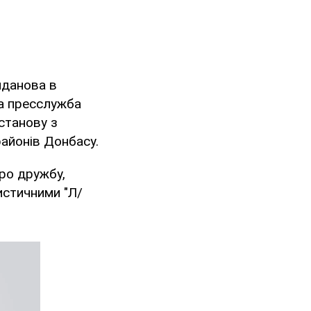
йданова в
ла пресслужба
станову з
айонів Донбасу.
ро дружбу,
истичними "Л/