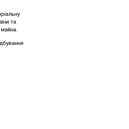
оріальну
аїни та
 майна.
ідбування