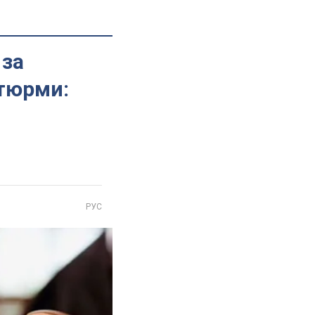
 за
 тюрми:
РУС