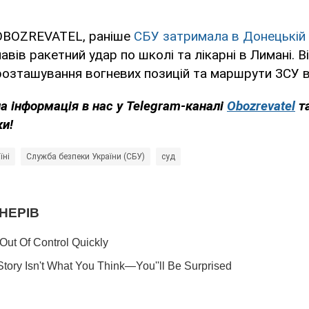
OBOZREVATEL, раніше
СБУ затримала в Донецькій 
навів ракетний удар по школі та лікарні в Лимані. В
розташування вогневих позицій та маршрути ЗСУ в 
а інформація в нас у Telegram-каналі
Obozrevatel
т
ки!
їні
Служба безпеки України (СБУ)
суд