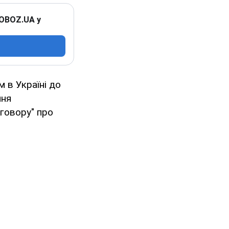
 OBOZ.UA у
 в Україні до
ння
оговору" про