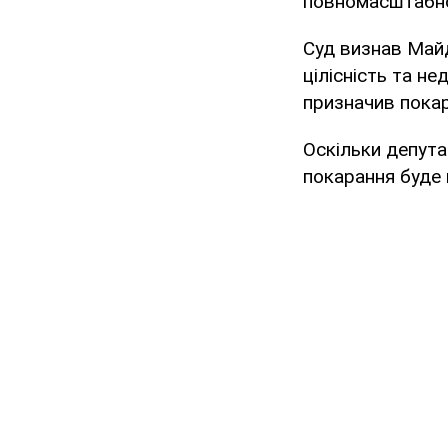
повномасштабног
Суд визнав Май
цілісність та н
призначив покар
Оскільки депута
покарання буде 