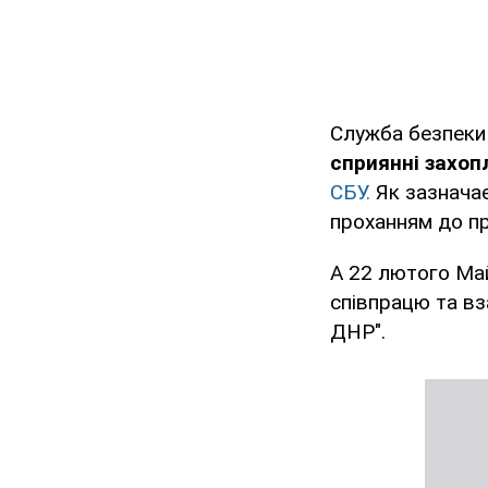
Служба безпеки 
сприянні захо
СБУ.
Як зазначає
проханням до пр
А 22 лютого Ма
співпрацю та вз
ДНР".