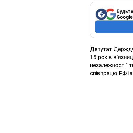
Будьте
Google
Депутат Держд
15 років в'язни
незалежності" т
співпрацю РФ із