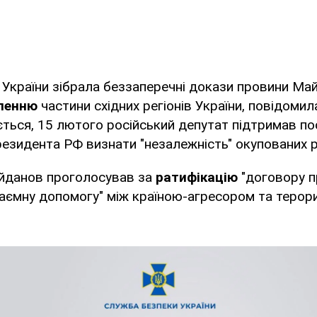
України зібрала беззаперечні докази провини Ма
пленню
частини східних регіонів України, повідоми
ться, 15 лютого російський депутат підтримав по
езидента РФ визнати "незалежність" окупованих р
йданов проголосував за
ратифікацію
"договору п
аємну допомогу" між країною-агресором та терор