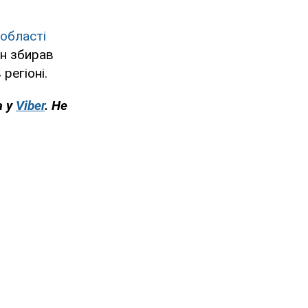
області
ін збирав
регіоні.
а у
Viber
. Не