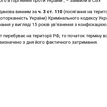
о вторгнення проти України", – заявили в СБУ.
данова винним за
ч. 3 ст. 110
(посягання на терит
едоторканність України) Кримінального кодексу Укр
ання у вигляді 15 років ув'язнення з конфіскацією
т перебуває на території РФ, то початок терміну в
визначено з дня його фактичного затримання.