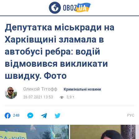
Депутатка міськради на
Харківщині зламала в
автобусі ребра: водій
відмовився викликати
швидку. Фото
Олексій Тітофф
Кримінальні новини
26.07.2021 13:53
3,9 т.
248
РУС