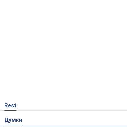
Rest
Думки
Український парадокс, або Чому у
Путіна нічого не вийшло з Україною
Віталій Портников
3,1 т.
Москва висуває претензії Пекіну:
дружба перетворюється на залежність
Росії від Китаю