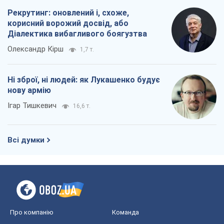
Ігар Тишкевич
16,6 т.
Всі думки
Про компанію
Команда
Правова інформація
Політика конфіденційності
Реклама на сайті
Документи
Редакційна політика
Журналісти OBOZ.UA на місці
подій
OBOZ.UA
Політика