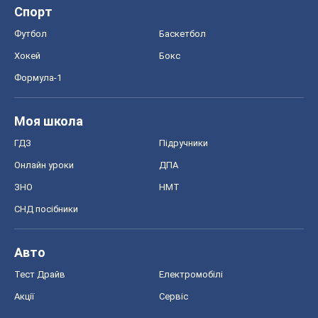
ГДЗ
Підручники
Онлайн уроки
ДПА
ЗНО
НМТ
СНД посібники
Авто
Тест Драйв
Електромобілі
Акції
Сервіс
Food Oboz
Рецепти
Напої
Дієти
Економіка
Ринки та компанії
Макроекономіка