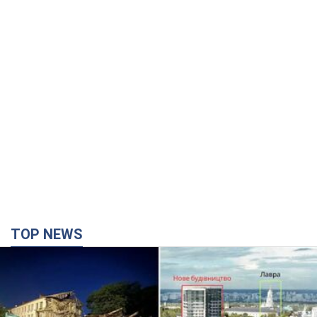
TOP NEWS
Києво-Печерську лавру закриють 80-метровим
"монстром"? Чому влада Києва відмовилась
зупиняти будівництво хмарочоса