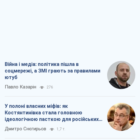
Війна і медіа: політика пішла в
соцмережі, а ЗМІ грають за правилами
ютуб
Павло Казарін
276
У полоні власних міфів: як
Костянтинівка стала головною
ідеологічною пасткою для російських
окупантів
Дмитро Снєгирьов
1,7 т.
Рекрутинг: оновлений і, схоже,
корисний ворожий досвід, або
Діалектика вибагливого боягузтва
Олександр Кірш
1,7 т.
Ні зброї, ні людей: як Лукашенко будує
нову армію