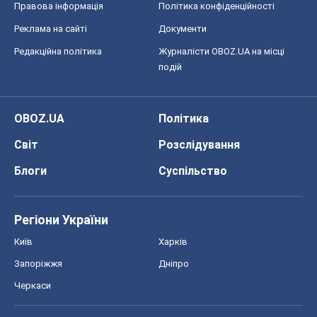
Світ
Розслідування
Блоги
Суспільство
Регіони України
Київ
Харків
Запоріжжя
Дніпро
Черкаси
Спорт
Футбол
Баскетбол
Хокей
Бокс
Формула-1
Моя школа