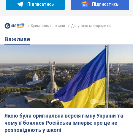
Якою була оригінальна версія гімну України та
чому її боялася Російська імперія: про це не
розповідають у школі
Державним символом є тільки перший куплет та приспів пісні
6 годин тому
25,7 т.
Олександру Пономарьову – 53: що
відомо про трьох дітей секс-
символа 90-х та який вигляд вони
мають
За розвитком кар'єри артист не забував про