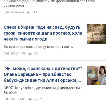
Португалію з 5 дітьми
Лісабоні
5.08.2026 04:00
25,8 т.
TOP NEWS