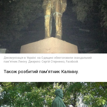
Також розбитий пам'ятник Калініну.