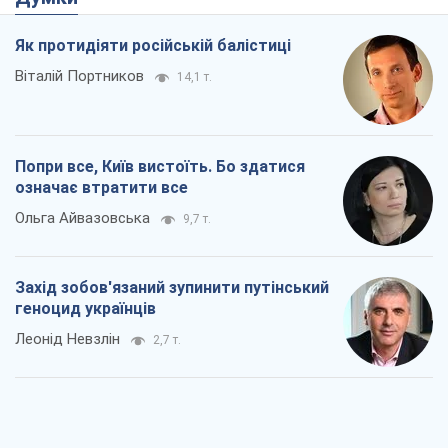
Заглянемо в зуби дарованому коневі:
прискіпливо – про допомогу Україні
Олександр Кірш
4,9 т.
Між жахливою війною і ще гіршим
миром на умовах агресора, або