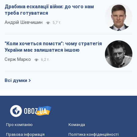
Про компанію
Команда
Правова інформація
Політика конфіденційності
Реклама на сайті
Документи
Редакційна політика
Журналісти OBOZ.UA на місці
подій
OBOZ.UA
Політика
Світ
Розслідування
Блоги
Суспільство
Регіони України
Київ
Харків
Запоріжжя
Дніпро