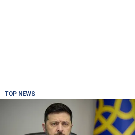
Україна буде знищувати пускові установки
російської балістики: Зеленський провів
засідання РНБО
Глава держави заявив, що установки будуть атаковані
11 часов назад
125,5 т.
У липні армія РФ втратила рекордну кількість
БпЛА, човнів і катерів: в Міноборони
оприлюднили статистику