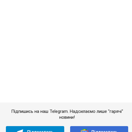
Підпишись на наш Telegram. Надсилаємо лише "гарячі"
новини!
Підписатись
Підписатись
Кримінальні новини
Декомунізація в Україні:...
Важливе