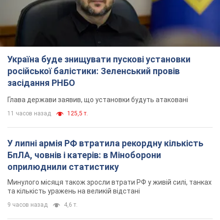
Минулого місяця також зросли втрати РФ у живій силі, танках
та кількість уражень на великій відстані
9 часов назад
4,6 т.
"Потрібні швидкі та нестандартні підходи":
Корецький пообіцяв надати бізнесу
пріоритетний доступ до наявних складських
приміщень
Так чи так, бізнес після обстрілів отримає підтримку
5 часов назад
924