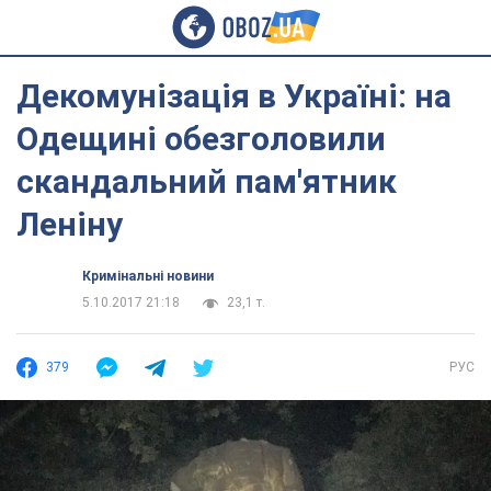
Декомунізація в Україні: на
Одещині обезголовили
скандальний пам'ятник
Леніну
Кримінальні новини
5.10.2017 21:18
23,1 т.
379
РУС