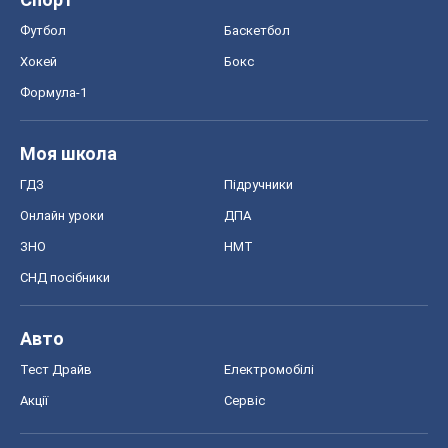
Тест Драйв
Електромобілі
Акції
Сервіс
Food Oboz
Рецепти
Напої
Дієти
Економіка
Ринки та компанії
Макроекономіка
MedOboz
Новини медицини
MAMACLUB
Шоу