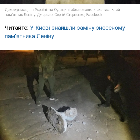
Читайте:
У Києві знайшли заміну знесеному
пам'ятника Леніну