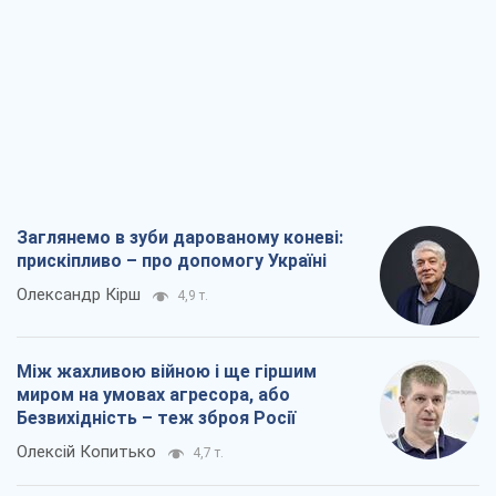
Безвихідність – теж зброя Росії
Олексій Копитько
4,7 т.
Драбина ескалації війни: до чого нам
треба готуватися
Андрій Шевчишин
5,7 т.
"Коли хочеться помсти": чому стратегія
України має залишатися іншою
Серж Марко
6,2 т.
Всі думки