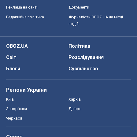
Черкаси
Спорт
Футбол
Баскетбол
Хокей
Бокс
Формула-1
Моя школа
ГДЗ
Підручники
Онлайн уроки
ДПА
ЗНО
НМТ
СНД посібники
Авто