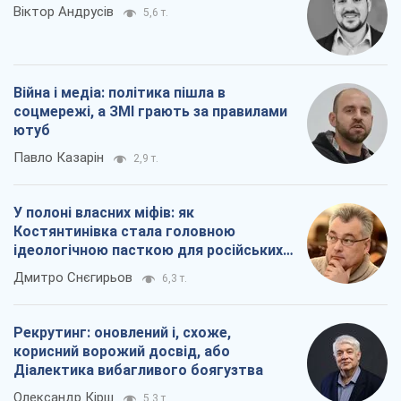
Віктор Андрусів
5,6 т.
Війна і медіа: політика пішла в
соцмережі, а ЗМІ грають за правилами
ютуб
Павло Казарін
2,9 т.
У полоні власних міфів: як
Костянтинівка стала головною
ідеологічною пасткою для російських
окупантів
Дмитро Снєгирьов
6,3 т.
Рекрутинг: оновлений і, схоже,
корисний ворожий досвід, або
Діалектика вибагливого боягузтва
Олександр Кірш
5,3 т.