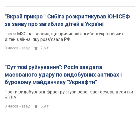
"Вкрай прикро": Сибіга розкритикував ЮНІСЕФ
за заяву про загиблих дітей в Україні
Глава МЗС наголосив, що причиною загибелі українських
дітей є війна, яку розв'язала РФ
8 часов назад
7,6 т.
"Суттєві руйнування": Росія завдала
масованого удару по видобувних активах і
буровому майданчику "Укрнафти"
Проти видобувної інфраструктури ворог застосував десятки
БПЛА
8 часов назад
5,9 т.