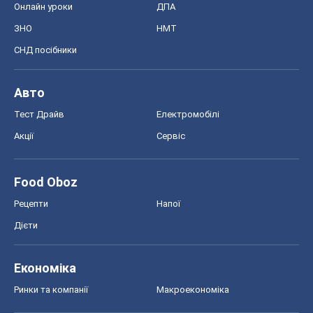
Онлайн уроки
ДПА
ЗНО
НМТ
СНД посібники
Авто
Тест Драйв
Електромобілі
Акції
Сервіс
Food Oboz
Рецепти
Напої
Дієти
Економіка
Ринки та компанії
Макроекономіка