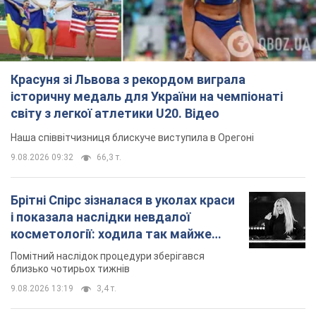
Красуня зі Львова з рекордом виграла
історичну медаль для України на чемпіонаті
світу з легкої атлетики U20. Відео
Наша співвітчизниця блискуче виступила в Орегоні
9.08.2026 09:32
66,3 т.
Брітні Спірс зізналася в уколах краси
і показала наслідки невдалої
косметології: ходила так майже
місяць
Помітний наслідок процедури зберігався
близько чотирьох тижнів
9.08.2026 13:19
3,4 т.