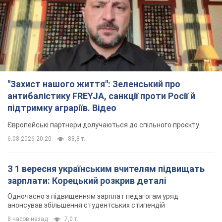
6.08.2026 20:20
88,8 т.
З 1 вересня українським вчителям підвищать
зарплати: Корецький розкрив деталі
Одночасно з підвищенням зарплат педагогам уряд
анонсував збільшення студентських стипендій
8 часов назад
7,0 т.
"Нам теж вони потрібні": Трамп відповів на
прохання Зеленського щодо передачі Україні
ракет для Patriot
Американські запаси окремих боєприпасів обмежені
7 часов назад
2,5 т.