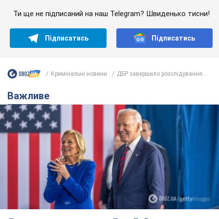
Дружина тяжкохворого Джо Байдена назвала
перший симптом, який сигналізував про його
"агресивний" рак
Спершу лікарі не надали цьому належної уваги
6.08.2026 12:46
18,0 т.
Відпустка Лесі Нікітюк у Карпатах
обернулася скандалом: чому ведучу
несправедливо захейтили
Знаменитість вийшла на пряму комунікацію в