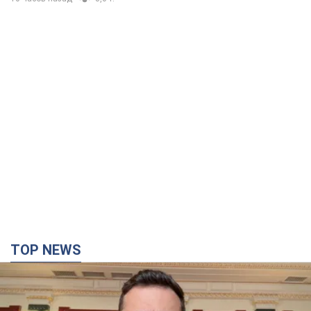
TOP NEWS
"Захист нашого життя": Зеленський про
антибалістику FREYJA, санкції проти Росії й
підтримку аграріїв. Відео
Європейські партнери долучаються до спільного проєкту