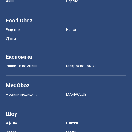
MedOboz
Новини медицини
MAMACLUB
Шоу
Афіша
Плітки
Краса
Мода
Жіночий журнал