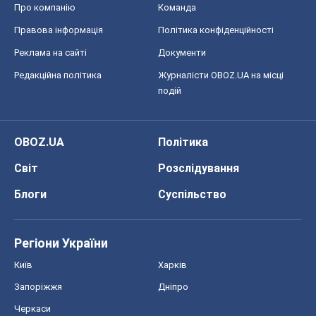
Блоги
Суспільство
Регіони України
Київ
Харків
Запоріжжя
Дніпро
Черкаси
Спорт
Футбол
Баскетбол
Хокей
Бокс
Формула-1
Моя школа
ГДЗ
Підручники