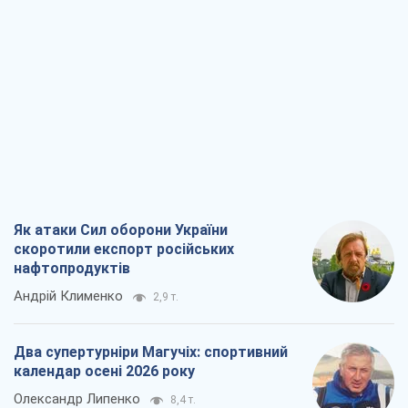
скоротили експорт російських
нафтопродуктів
Андрій Клименко
2,9 т.
Два супертурніри Магучіх: спортивний
календар осені 2026 року
Олександр Липенко
8,4 т.
Ракетний щит і меч України: ставка на
виробництво власних ракет
Кирило Татарінов
3,6 т.
Посмертна "презумпція винуватості":
хто дозволив ТЦК судити загиблих
захисників
Марина Ставнійчук
8,1 т.