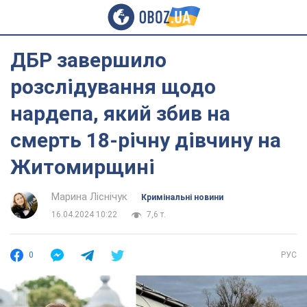
ДБР завершило
розслідування щодо
нардепа, який збив на
смерть 18-річну дівчину на
Житомирщині
Марина Ліснічук
Кримінальні новини
16.04.2024 10:22
7,6 т.
0
РУС