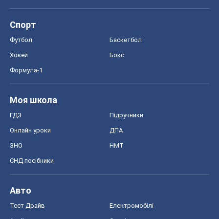
Онлайн уроки
ДПА
ЗНО
НМТ
СНД посібники
Авто
Тест Драйв
Електромобілі
Акції
Сервіс
Food Oboz
Рецепти
Напої
Дієти
Економіка
Ринки та компанії
Макроекономіка