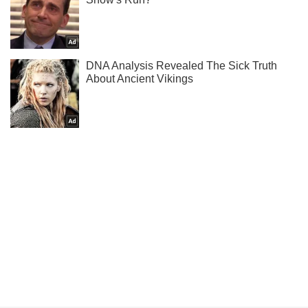
Ти ще не підписаний на наш Telegram? Швиденько тисни!
Підписатись
Підписатись
Кримінальні новини
ДБР завершило розслідування...
Важливе