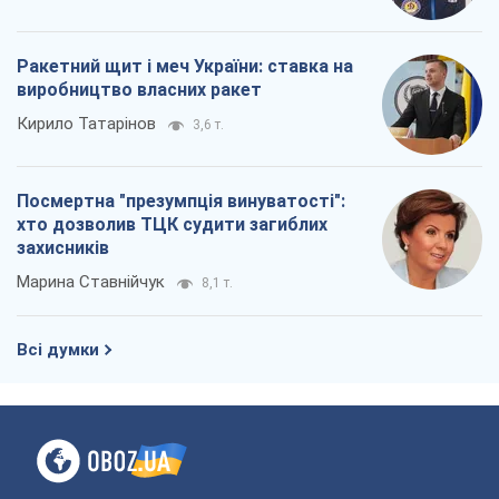
Всі думки
Про компанію
Команда
Правова інформація
Політика конфіденційності
Реклама на сайті
Документи
Редакційна політика
Журналісти OBOZ.UA на місці
подій
OBOZ.UA
Політика
Світ
Розслідування