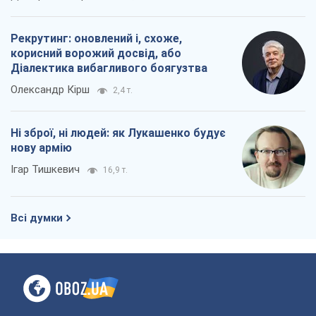
Рекрутинг: оновлений і, схоже,
корисний ворожий досвід, або
Діалектика вибагливого боягузтва
Олександр Кірш
2,4 т.
Ні зброї, ні людей: як Лукашенко будує
нову армію
Ігар Тишкевич
16,9 т.
Всі думки