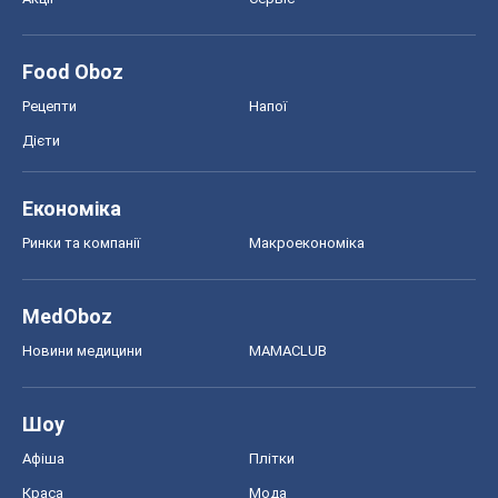
Food Oboz
Рецепти
Напої
Дієти
Економіка
Ринки та компанії
Макроекономіка
MedOboz
Новини медицини
MAMACLUB
Шоу
Афіша
Плітки
Краса
Мода