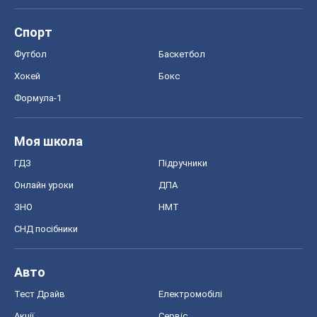
Спорт
Футбол
Баскетбол
Хокей
Бокс
Формула-1
Моя школа
ГДЗ
Підручники
Онлайн уроки
ДПА
ЗНО
НМТ
СНД посібники
Авто
Тест Драйв
Електромобілі
Акції
Сервіс