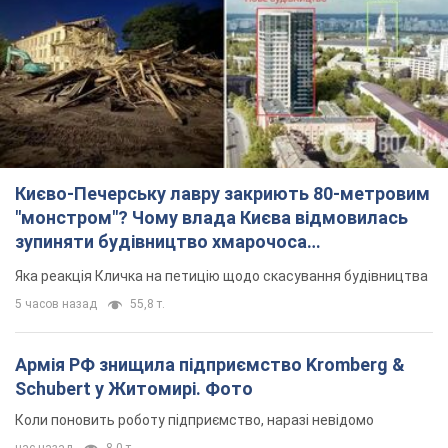
Києво-Печерську лавру закриють 80-метровим
"монстром"? Чому влада Києва відмовилась
зупиняти будівництво хмарочоса
"московського вірянина"
Яка реакція Кличка на петицію щодо скасування будівництва
5 часов назад
55,8 т.
Армія РФ знищила підприємство Kromberg &
Schubert у Житомирі. Фото
Коли поновить роботу підприємство, наразі невідомо