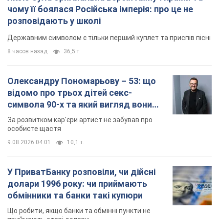
чому її боялася Російська імперія: про це не
розповідають у школі
Державним символом є тільки перший куплет та приспів пісні
8 часов назад
36,5 т.
Олександру Пономарьову – 53: що
відомо про трьох дітей секс-
символа 90-х та який вигляд вони
мають
За розвитком кар'єри артист не забував про
особисте щастя
9.08.2026 04:01
10,1 т.
У ПриватБанку розповіли, чи дійсні
долари 1996 року: чи приймають
обмінники та банки такі купюри
Що робити, якщо банки та обмінні пункти не