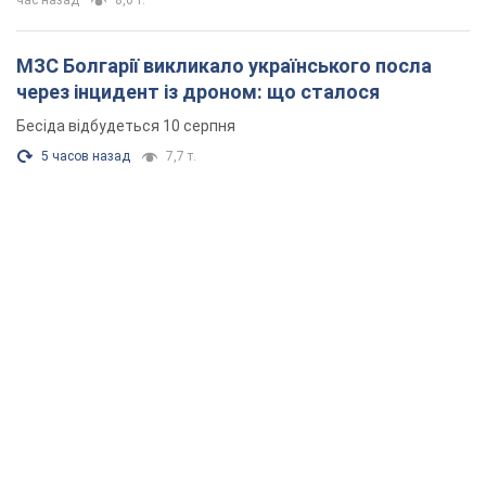
час назад
8,0 т.
МЗС Болгарії викликало українського посла
через інцидент із дроном: що сталося
Бесіда відбудеться 10 серпня
5 часов назад
7,7 т.