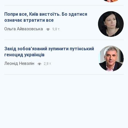
Леонід Невзлін
2,8 т.
Заглянемо в зуби дарованому коневі:
прискіпливо – про допомогу Україні
Олександр Кірш
5,1 т.