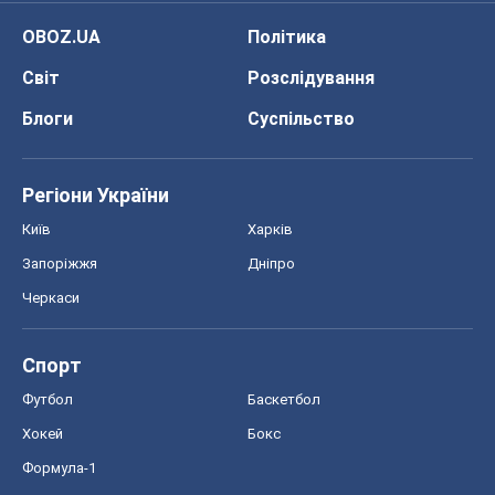
Київ
Харків
Запоріжжя
Дніпро
Черкаси
Спорт
Футбол
Баскетбол
Хокей
Бокс
Формула-1
Моя школа
ГДЗ
Підручники
Онлайн уроки
ДПА
ЗНО
НМТ
СНД посібники