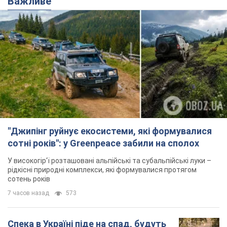
"Джипінг руйнує екосистеми, які формувалися
сотні років": у Greenpeace забили на сполох
У високогір'ї розташовані альпійські та субальпійські луки –
рідкісні природні комплекси, які формувалися протягом
сотень років
7 часов назад
573
Спека в Україні піде на спад, будуть
грози: синоптики дали прогноз, коли
чекати зміни погоди
Зовсім скоро спека поступово відступить
5.08.2026 14:59
6,2 т.
"Чи, може, я залякана з дитинства?"
Олена Зарецька – про вбивство