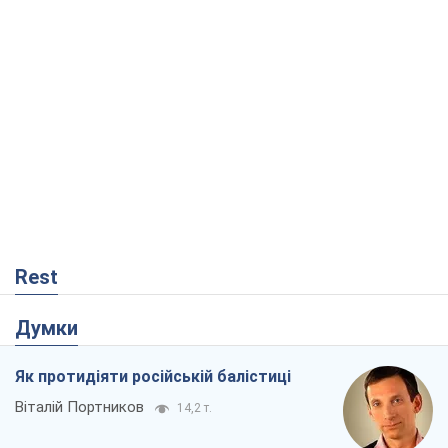
Rest
Думки
Як протидіяти російській балістиці
Віталій Портников
14,2 т.
Попри все, Київ вистоїть. Бо здатися
означає втратити все
Ольга Айвазовська
9,8 т.
Захід зобов'язаний зупинити путінський
геноцид українців