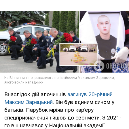
Внаслідок дій злочинців
загинув 20-річний
Максим Зарецький
. Він був єдиним сином у
батьків. Парубок мріяв про кар’єру
спецпризначенця і йшов до свої мети. З 2021-
го він навчався у Національній академії