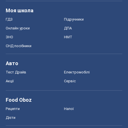
Авто
Тест Драйв
Електромобілі
Акції
Сервіс
Food Oboz
Рецепти
Напої
Дієти
Економіка
Ринки та компанії
Макроекономіка
MedOboz
Новини медицини
MAMACLUB