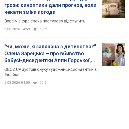
бабусі-дисидентки Алли Горської,
критику Дмитра Стуса та втечу в
OBOZ.UA зустрів онуку художниці-дисидентки в
Португалію з 5 дітьми
Лісабоні
5.08.2026 04:00
25,9 т.
TOP NEWS