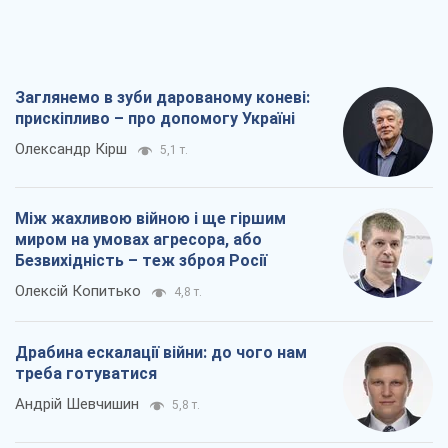
Між жахливою війною і ще гіршим
миром на умовах агресора, або
Безвихідність – теж зброя Росії
Олексій Копитько
4,8 т.
Драбина ескалації війни: до чого нам
треба готуватися
Андрій Шевчишин
5,8 т.
"Коли хочеться помсти": чому стратегія
України має залишатися іншою
Серж Марко
6,3 т.
Всі думки