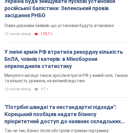
БпЛА, човнів і катерів: в Міноборони
оприлюднили статистику
Минулого місяця також зросли втрати РФ у живій силі, танках
та кількість уражень на великій відстані
10 часов назад
4,7 т.
"Потрібні швидкі та нестандартні підходи":
Корецький пообіцяв надати бізнесу
пріоритетний доступ до наявних складських
приміщень
Так чи так, бізнес після обстрілів отримає підтримку
6 часов назад
1,0 т.