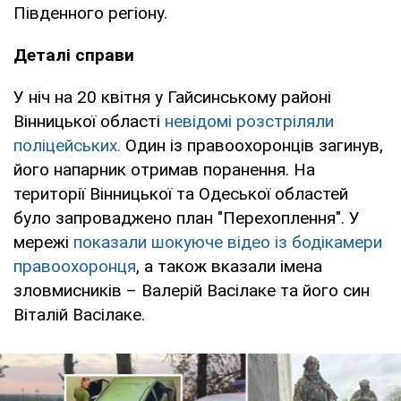
Південного регіону.
Деталі справи
У ніч на 20 квітня у Гайсинському районі
Вінницької області
невідомі розстріляли
поліцейських.
Один із правоохоронців загинув,
його напарник отримав поранення. На
території Вінницької та Одеської областей
було запроваджено план "Перехоплення". У
мережі
показали шокуюче відео із бодікамери
правоохоронця
, а також вказали імена
зловмисників – Валерій Васілаке та його син
Віталій Васілаке.