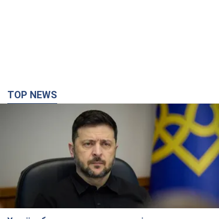
Україна буде знищувати пускові установки
російської балістики: Зеленський провів
засідання РНБО
Глава держави заявив, що установки будуть атаковані
12 часов назад
129,7 т.
У липні армія РФ втратила рекордну кількість