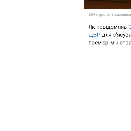
Як повідомляв
ДБР
для з'ясув
прем'єр-міністра