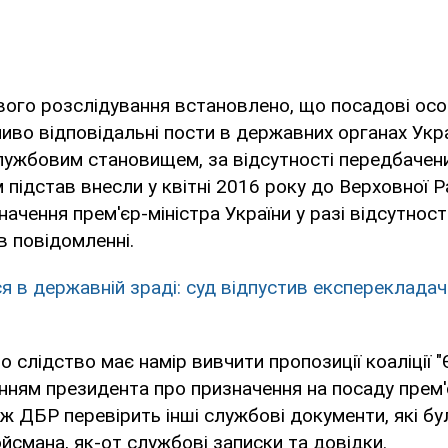
вого розслідування встановлено, що посадові особ
во відповідальні пости в державних органах Укра
ужбовим становищем, за відсутності передбачен
підстав внесли у квітні 2016 року до Верховної Р
ачення прем'єр-міністра України у разі відсутності 
 повідомленні.
ся в державній зраді: суд відпустив експереклада
о слідство має намір вивчити пропозиції коаліції 
анням президента про призначення на посаду прем'
ж ДБР перевірить інші службові документи, які бу
йсмана, як-от службові записки та довідки.