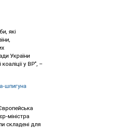
и, які
їни,
их
ади України
коаліції у ВР", –
ча-шпигуна
"Європейська
єр-міністра
ли складені для