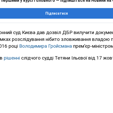
 першими у курсі головного — підпишіться на Новини на
Підписатися
онний суд Києва дав дозвіл ДБР вилучити докумен
мках розслідування нібито зловживання владою п
016 році
Володимира Гройсмана
прем'єр-міністром
 в
рішенні
слідчого судді Тетяни Ільєвої від 17 жов