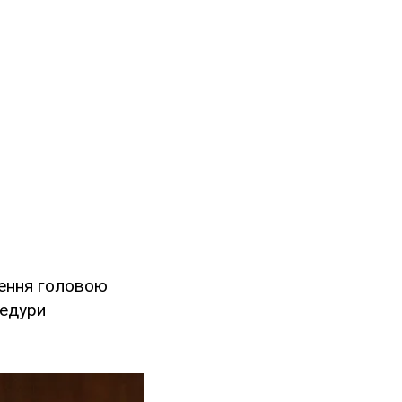
чення головою
цедури