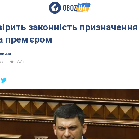
ірить законність призначення
а прем'єром
новини
55
7,7 т.