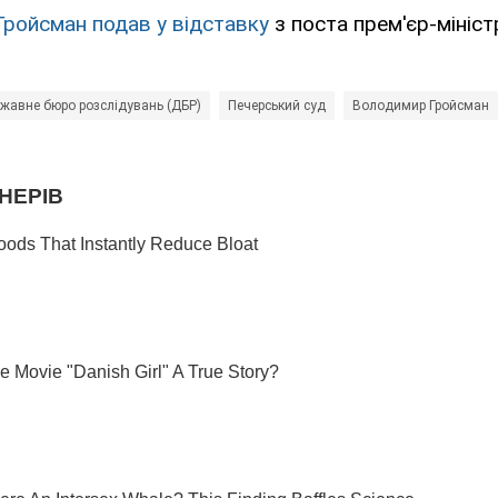
Гройсман подав у відставку
з поста прем'єр-мініст
жавне бюро розслідувань (ДБР)
Печерський суд
Володимир Гройсман