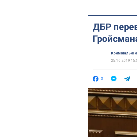
ДБР перев
Гройсман
Кримінальні 
25.10.2019 15:
3