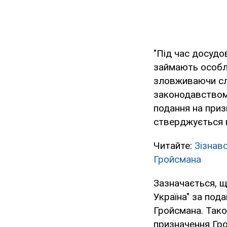
"Під час досудо
займають особли
зловживаючи сл
законодавством 
подання на призн
стверджується в
Читайте:
Зізнав
Гройсмана
Зазначається, щ
Україна" за под
Гройсмана. Тако
призначення Гро