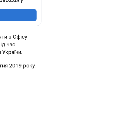
 OBOZ.UA у
ти з Офісу
ід час
 України.
тня 2019 року.