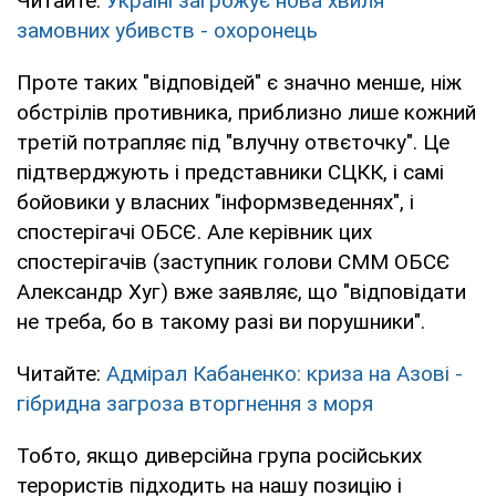
Читайте:
Україні загрожує нова хвиля
замовних убивств - охоронець
Проте таких "відповідей" є значно менше, ніж
обстрілів противника, приблизно лише кожний
третій потрапляє під "влучну отвєточку". Це
підтверджують і представники СЦКК, і самі
бойовики у власних "інформзведеннях", і
спостерігачі ОБСЄ. Але керівник цих
спостерігачів (заступник голови СММ ОБСЄ
Александр Хуг) вже заявляє, що "відповідати
не треба, бо в такому разі ви порушники".
Читайте:
Адмірал Кабаненко: криза на Азові -
гібридна загроза вторгнення з моря
Тобто, якщо диверсійна група російських
терористів підходить на нашу позицію і