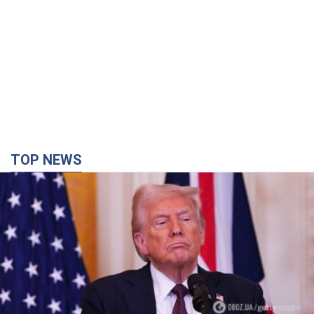
TOP NEWS
Кінець епохи "фактора Трампа": хто насправді
забезпечить Україні захист від російської
балістики. Інтерв’ю з Безсмертним
Володимир Зеленський зустрівся з українським дипломата
та окреслив нове бачення війни та ролі міжнародних
партнерів у боротьбі з Росією
7 хвилин тому
153