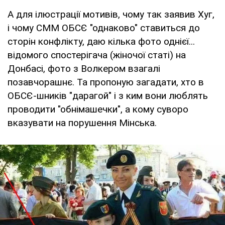
А для ілюстрації мотивів, чому так заявив Хуг,
і чому СММ ОБСЄ "однаково" ставиться до
сторін конфлікту, даю кілька фото однієї...
відомого спостерігача (жіночої статi) на
Донбасі, фото з Волкером взагалі
позавчорашнє. Та пропоную загадати, хто в
ОБСЄ-шників "дарагой" і з ким вони люблять
проводити "обнімашечки", а кому суворо
вказувати на порушення Мінська.