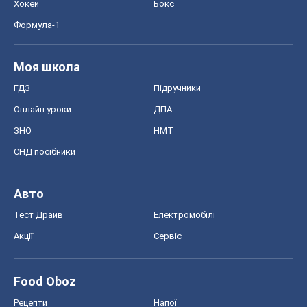
СНД посібники
Авто
Тест Драйв
Електромобілі
Акції
Сервіс
Food Oboz
Рецепти
Напої
Дієти
Економіка
Ринки та компанії
Макроекономіка
MedOboz