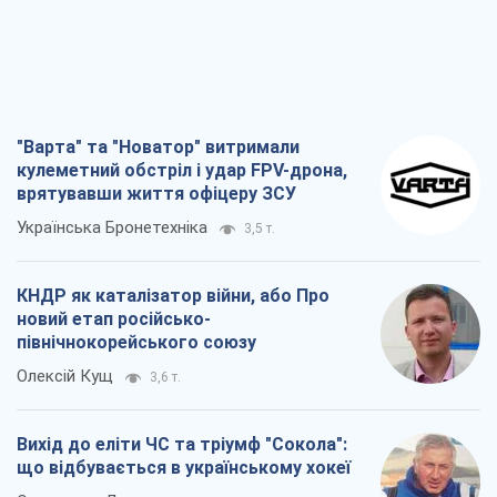
Українська Бронетехніка
3,5 т.
КНДР як каталізатор війни, або Про
новий етап російсько-
північнокорейського союзу
Олексій Кущ
3,6 т.
Вихід до еліти ЧС та тріумф "Сокола":
що відбувається в українському хокеї
Олександр Липенко
1,4 т.
Що очікує українців у 2026–2028 роках?
Головні висновки з нових прогнозів від
НБУ
Василь Фурман
25,9 т.