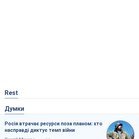
Rest
Думки
Росія втрачає ресурси поза планом: хто
насправді диктує темп війни
Сергій Місюра
9,8 т.
"Ми вже проходили через гірше": Україні
не варто піддаватися зневірі через
ракетний терор
Сергій Марченко, експерт
8,8 т.