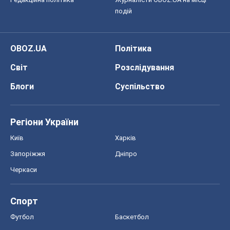
Регіони України
Київ
Харків
Запоріжжя
Дніпро
Черкаси
Спорт
Футбол
Баскетбол
Хокей
Бокс
Формула-1
Моя школа
ГДЗ
Підручники
Онлайн уроки
ДПА
ЗНО
НМТ