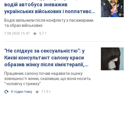
Києві консультант салону краси
образив жінку після хімієтерапії,
розгорівся скандал. Фото
Працівник салону почав надавати оцінку
зовнішності жінки, сказавши, що вона носить
"чоловічу стрижку"
9 годин тому
17,9 т.