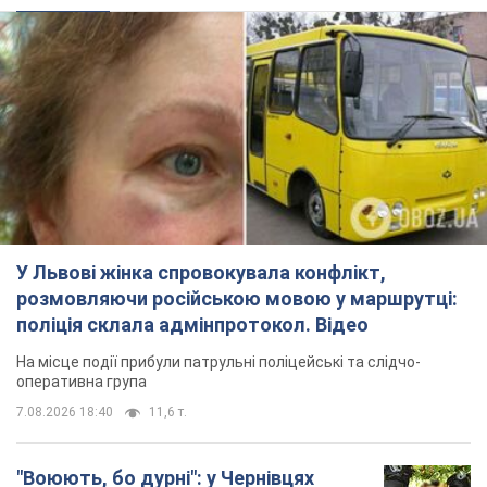
У Львові жінка спровокувала конфлікт,
розмовляючи російською мовою у маршрутці:
поліція склала адмінпротокол. Відео
На місце події прибули патрульні поліцейські та слідчо-
оперативна група
7.08.2026 18:40
11,6 т.
"Воюють, бо дурні": у Чернівцях
водій автобуса зневажив
українських військових і поплатився.
Відео
Водія звільнили після конфлікту з пасажирами
та образ військових
7.08.2026 15:47
9,7 т.
"Не слідкує за сексуальністю": у