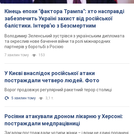
У Києві внаслідок російської атаки
постраждали четверо людей. Фото
Ворог продовжує регулярний ракетний терор столиці
5 хвилин тому
3,1 т.
Росіяни атакували дроном лікарню у Херсоні:
постраждали медпрацівниці
Загалом постраждали чотири жінки – і вони не єдині поранені
за добу
6 годин тому
2,2 т.