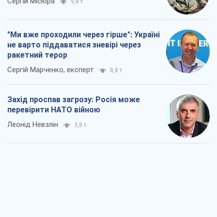
Захід проспав загрозу: Росія може
перевірити НАТО війною
Леонід Невзлін
3,8 т.
"Варта" та "Новатор" витримали
кулеметний обстріл і удар FPV-дрона,
врятувавши життя офіцеру ЗСУ