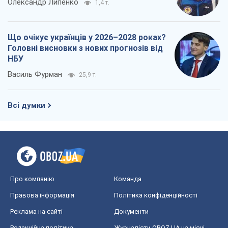
Всі думки
Про компанію
Команда
Правова інформація
Політика конфіденційності
Реклама на сайті
Документи
Редакційна політика
Журналісти OBOZ.UA на місці
подій
OBOZ.UA
Політика
Світ
Розслідування
Блоги
Суспільство