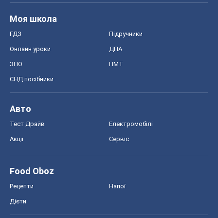
Моя школа
ГДЗ
Підручники
Онлайн уроки
ДПА
ЗНО
НМТ
СНД посібники
Авто
Тест Драйв
Електромобілі
Акції
Сервіс
Food Oboz
Рецепти
Напої
Дієти