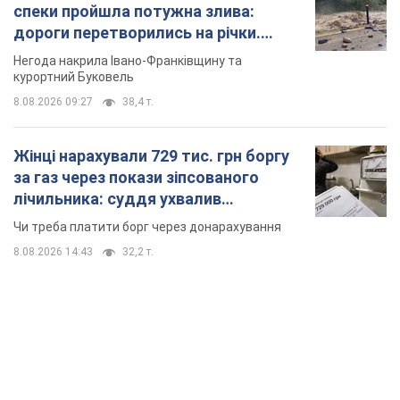
спеки пройшла потужна злива:
дороги перетворились на річки.
Відео
Негода накрила Івано-Франківщину та
курортний Буковель
8.08.2026 09:27
38,4 т.
Жінці нарахували 729 тис. грн боргу
за газ через покази зіпсованого
лічильника: суддя ухвалив
неочікуване рішення
Чи треба платити борг через донарахування
8.08.2026 14:43
32,2 т.