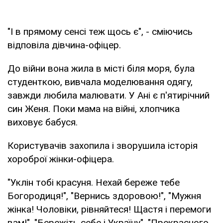
"І в прямому сенсі теж щось є", - сміючись
відповіла дівчина-офіцер.
До війни вона жила в місті біля моря, була
студенткою, вивчала моделювання одягу,
завжди любила малювати. У Ані є п'ятирічний
син Женя. Поки мама на війні, хлопчика
виховує бабуся.
Користувачів захопила і зворушила історія
хороброї жінки-офіцера.
"Уклін тобі красуня. Нехай береже тебе
Богородиця!", "Вернись здоровою!", "Мужня
жінка! Чоловіки, рівняйтеся! Щастя і перемоги
вам!", "Бережіть себе і Україну", "Прекрасного