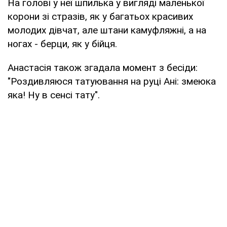
На голові у неї шпилька у вигляді маленької
корони зі стразів, як у багатьох красивих
молодих дівчат, але штани камуфляжні, а на
ногах - берци, як у бійця.
Анастасія також згадала момент з бесіди:
"Роздивляюся татуювання на руці Ані: змеюка
яка! Ну в сенсі тату".