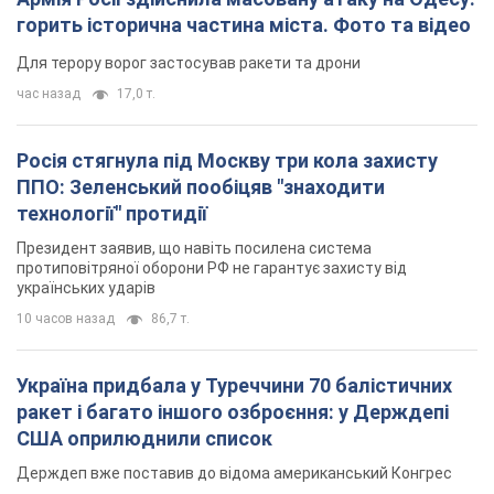
горить історична частина міста. Фото та відео
Для терору ворог застосував ракети та дрони
час назад
17,0 т.
Росія стягнула під Москву три кола захисту
ППО: Зеленський пообіцяв "знаходити
технології" протидії
Президент заявив, що навіть посилена система
протиповітряної оборони РФ не гарантує захисту від
українських ударів
10 часов назад
86,7 т.
Україна придбала у Туреччини 70 балістичних
ракет і багато іншого озброєння: у Держдепі
США оприлюднили список
Держдеп вже поставив до відома американський Конгрес