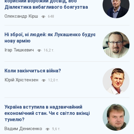
корисний ворожий досвід, або
Діалектика вибагливого боягузтва
Олександр Кірш
648
Ні зброї, ні людей: як Лукашенко будує
нову армію
Ігар Тишкевич
16,2 т.
Коли закінчиться війна?
Юрій Хрістензен
12,0 т.
Україна вступила в надзвичайний
економічний стан. Чи є світло вкінці
тунелю?
Вадим Денисенко
9,6 т.