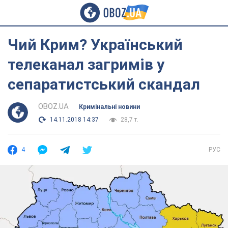
Чий Крим? Український
телеканал загримів у
сепаратистський скандал
OBOZ.UA
Кримінальні новини
14.11.2018 14:37
28,7 т.
4
РУС