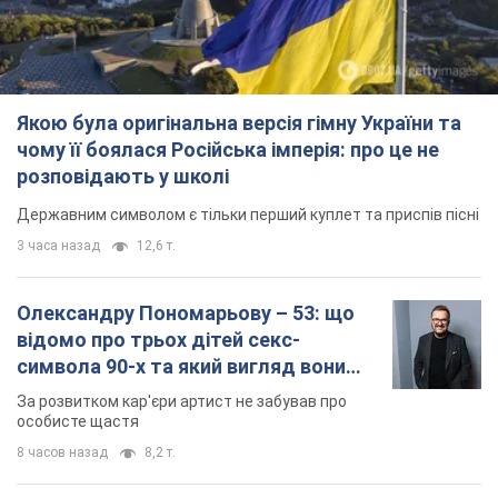
Якою була оригінальна версія гімну України та
чому її боялася Російська імперія: про це не
розповідають у школі
Державним символом є тільки перший куплет та приспів пісні
3 часа назад
12,6 т.
Олександру Пономарьову – 53: що
відомо про трьох дітей секс-
символа 90-х та який вигляд вони
мають
За розвитком кар'єри артист не забував про
особисте щастя
8 часов назад
8,2 т.