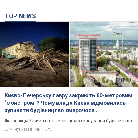
TOP NEWS
Києво-Печерську лавру закриють 80-метровим
"монстром"? Чому влада Києва відмовилась
зупиняти будівництво хмарочоса
"московського вірянина"
Яка реакція Кличка на петицію щодо скасування будівництва
27 минут назад
1,0 т.