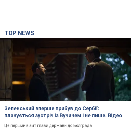
Зеленський вперше прибув до Сербії:
планується зустріч із Вучичем і не лише. Відео
Це перший візит глави держави до Бєлграда
час назад
63,2 т.
"Верніть Федорова": у містах України 23-й день
поспіль тривають масові мітинги з
картонками. Фото і відео
Учасники акцій продовжують серію щоденних протестів
час назад
1,9 т.
Сенат США схвалив законопроєкт Грема про
санкції проти Росії: що далі