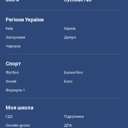
Хокей
Бокс
Формула-1
Моя школа
ГДЗ
Підручники
Онлайн уроки
ДПА
ЗНО
НМТ
СНД посібники
Авто
Тест Драйв
Електромобілі
Акції
Сервіс
Food Oboz
Рецепти
Напої