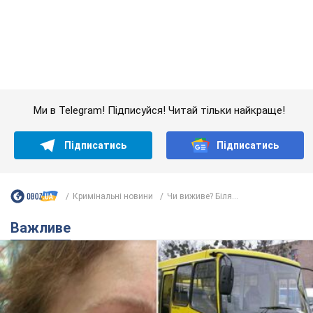
Кримінальні новини
Чи виживе? Біля...
Важливе
У Львові жінка спровокувала конфлікт,
розмовляючи російською мовою у маршрутці:
поліція склала адмінпротокол. Відео
На місце події прибули патрульні поліцейські та слідчо-
оперативна група
5 часов назад
9,0 т.