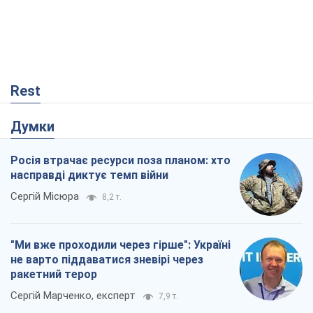
Сергій Місюра
8,2 т.
"Ми вже проходили через гірше": Україні
не варто піддаватися зневірі через
ракетний терор
Сергій Марченко, експерт
7,9 т.
Захід проспав загрозу: Росія може
перевірити НАТО війною
Леонід Невзлін
2,7 т.