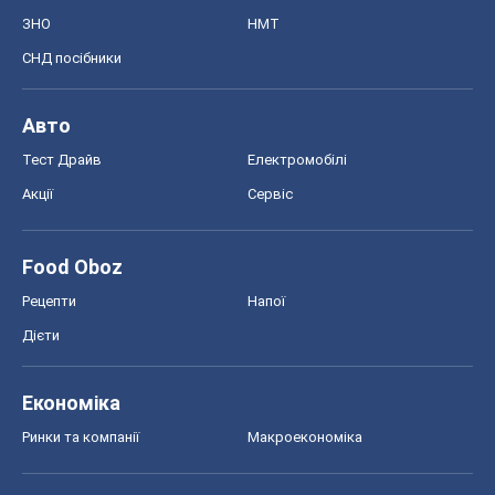
Дієти
Економіка
Ринки та компанії
Макроекономіка
MedOboz
Новини медицини
MAMACLUB
Шоу
Афіша
Плітки
Краса
Мода
Жіночий журнал