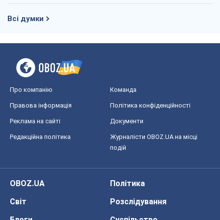
подій
OBOZ.UA
Політика
Світ
Розслідування
Блоги
Суспільство
Регіони України
Київ
Харків
Запоріжжя
Дніпро
Черкаси
Спорт
Футбол
Баскетбол