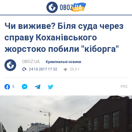
Чи виживе? Біля суда через
справу Коханівського
жорстоко побили "кіборга"
OBOZ.UA
Кримінальні новини
24.10.2017 17:32
20,3 т.
5
РУС