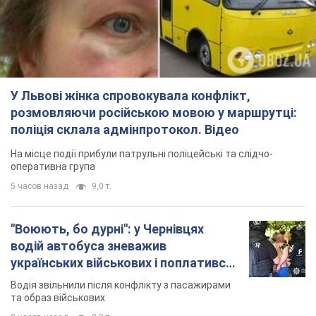
"Воюють, бо дурні": у Чернівцях
водій автобуса зневажив
українських військових і поплатився.
Відео
Водія звільнили після конфлікту з пасажирами
та образ військових
8 часов назад
8,3 т.
"Не слідкує за сексуальністю": у
Києві консультант салону краси
образив жінку після хімієтерапії,
розгорівся скандал. Фото
Працівник салону почав надавати оцінку
зовнішності жінки, сказавши, що вона носить
"чоловічу стрижку"
2 часа назад
10,3 т.