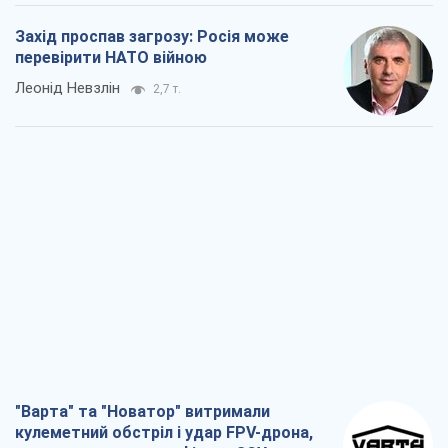
"Варта" та "Новатор" витримали
кулеметний обстріл і удар FPV-дрона,
врятувавши життя офіцеру ЗСУ
Українська Бронетехніка
2,8 т.
КНДР як каталізатор війни, або Про
новий етап російсько-
північнокорейського союзу
Олексій Кущ
2,9 т.
Вихід до еліти ЧС та тріумф "Сокола":
що відбувається в українському хокеї