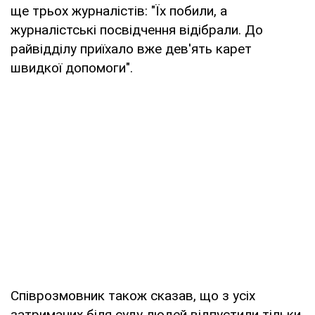
ще трьох журналістів: "Їх побили, а
журналістські посвідчення відібрали. До
райвідділу приїхало вже дев'ять карет
швидкої допомоги".
Співрозмовник також сказав, що з усіх
затриманих біля суду людей відпустили тільки