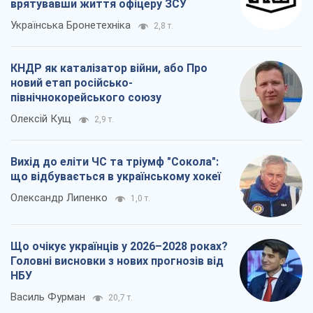
Олександр Липенко
1,0 т.
Що очікує українців у 2026–2028 роках?
Головні висновки з нових прогнозів від
НБУ
Василь Фурман
20,7 т.
Всі думки
Про компанію
Команда
Правова інформація
Політика конфіденційності
Реклама на сайті
Документи
Редакційна політика
Журналісти OBOZ.UA на місці