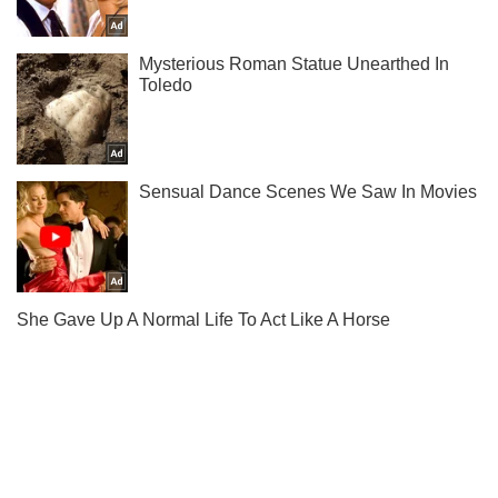
Ми в Telegram! Підписуйся! Читай тільки найкраще!
Підписатись
Підписатись