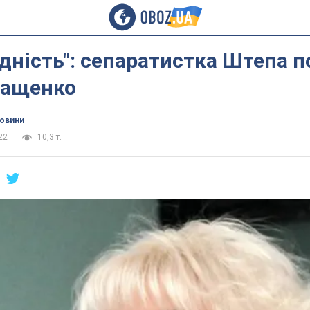
гідність": сепаратистка Штепа п
ращенко
новини
22
10,3 т.