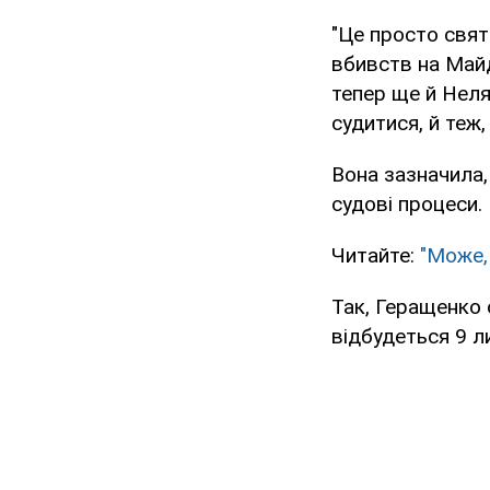
"Це просто свят
вбивств на Майда
тепер ще й Неля
судитися, й теж,
Вона зазначила, 
судові процеси.
Читайте:
"Може,
Так, Геращенко 
відбудеться 9 л