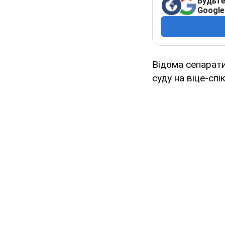
Будьте
Google
Відома сепарат
суду на віце-сп