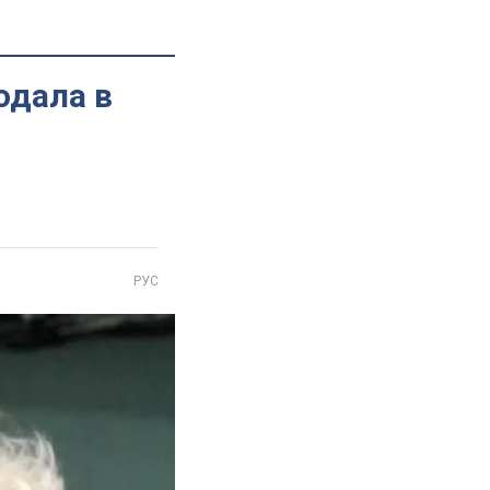
одала в
РУС