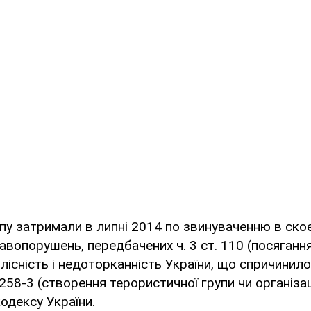
у затримали в липні 2014 по звинуваченню в скоє
авопорушень, передбачених ч. 3 ст. 110 (посяганн
ілісність і недоторканність України, що спричинил
. 258-3 (створення терористичної групи чи організац
одексу України.