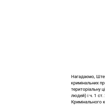
Нагадаємо, Штеп
кримінальних пр
територіальну ц
людей) і ч. 1 ст
Кримінального к