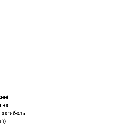
нні
я на
о загибель
ії)