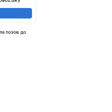
 OBOZ.UA у
ла позов до