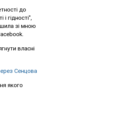
етності до
 і гідності",
ішила зі мною
Facebook.
ягнути власні
через Сенцова
ня якого