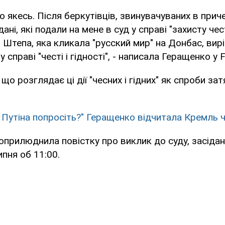
о якесь. Після беркутівців, звинувачуваних в прич
ні, які подали на мене в суд у справі "захисту честі
 Штепа, яка кликала "русский мир" на Донбас, вир
 у справі "честі і гідності", - написала Геращенко у 
що розглядає ці дії "чесних і гідних" як спроби зат
 Путіна попросіть?" Геращенко відчитала Кремль 
оприлюднила повістку про виклик до суду, засідан
ипня об 11:00.