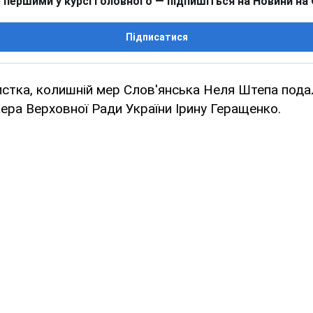
 першими у курсі головного — підпишіться на Новини на
Підписатися
истка, колишній мер Слов'янська Неля Штепа пода
ікера Верховної Ради України Ірину Геращенко.