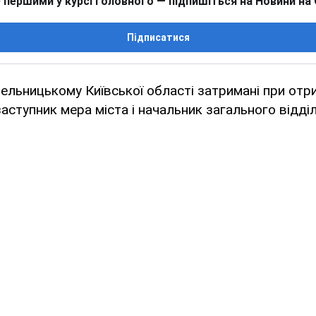
 першими у курсі головного — підпишіться на Новини на
Підписатися
льницькому Київської області затримані при отр
аступник мера міста і начальник загального відді