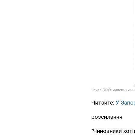
Читайте:
У Запор
розсилання
"Чиновники хотіл