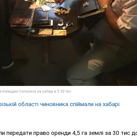
ізькій області чиновника спіймали на хабарі
и передати право оренди 4,5 га землі за 30 тис до