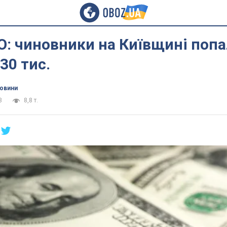
О: чиновники на Київщині попа
 30 тис.
новини
3
8,8 т.