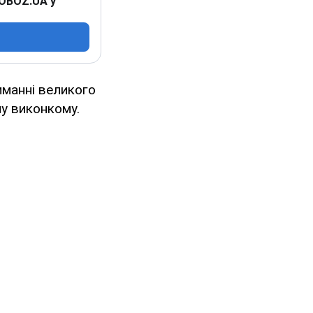
 OBOZ.UA у
иманні великого
лу виконкому.