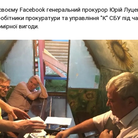
своєму Facebook генеральний прокурор Юрій Луце
обітники прокуратури та управління "К" СБУ під ч
мірної вигоди.