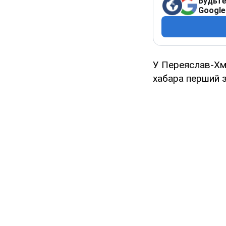
Будьте
Google
У Переяслав-Хме
хабара перший з