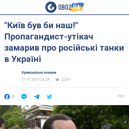
"Київ був би наш!"
Пропагандист-утікач
замарив про російські танки
в Україні
Кримінальні новини
31.10.2019 22:24
22,8 т.
2
РУС