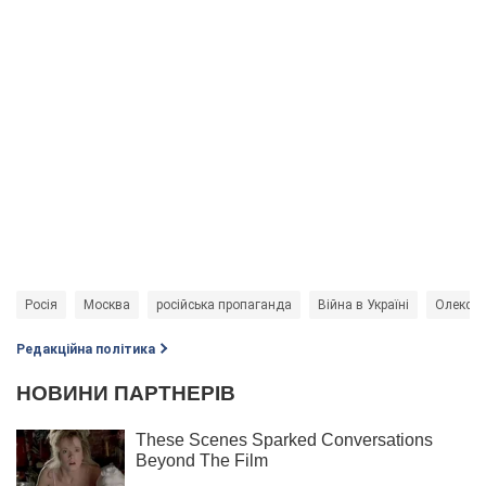
Росія
Москва
російська пропаганда
Війна в Україні
Олексан
Редакційна політика