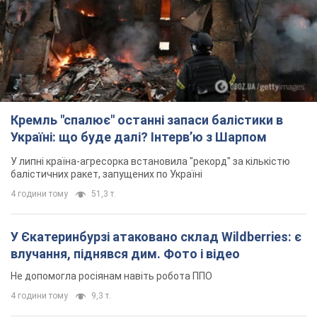
Кремль "спалює" останні запаси балістики в
Україні: що буде далі? Інтерв’ю з Шарпом
У липні країна-агресорка встановила "рекорд" за кількістю
балістичних ракет, запущених по Україні
4 години тому
51,3 т.
У Єкатеринбурзі атаковано склад Wildberries: є
влучання, піднявся дим. Фото і відео
Не допомогла росіянам навіть робота ППО
4 години тому
9,3 т.