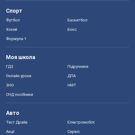
Спорт
Футбол
Баскетбол
Хокей
Бокс
Формула-1
Моя школа
ГДЗ
Підручники
Онлайн уроки
ДПА
ЗНО
НМТ
СНД посібники
Авто
Тест Драйв
Електромобілі
Акції
Сервіс