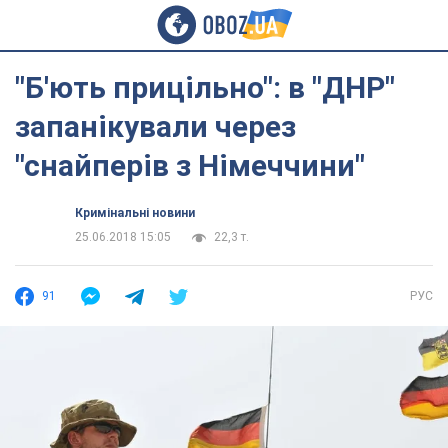
"Б'ють прицільно": в "ДНР"
запанікували через
"снайперів з Німеччини"
Кримінальні новини
25.06.2018 15:05
22,3 т.
91
РУС