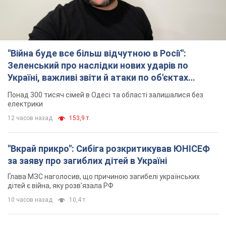
"Війна буде все більш відчутною в Росії":
Зеленський про наслідки нових ударів по
Україні, важливі звіти й атаки по об'єктах
ворога. Відео
Понад 300 тисяч сімей в Одесі та області залишалися без
електрики
12 часов назад
153,9 т.
"Вкрай прикро": Сибіга розкритикував ЮНІСЕФ
за заяву про загиблих дітей в Україні
Глава МЗС наголосив, що причиною загибелі українських
дітей є війна, яку розв'язала РФ
10 часов назад
10,4 т.