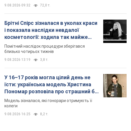
9.08.2026 09:32
72,0 т.
Брітні Спірс зізналася в уколах краси
і показала наслідки невдалої
косметології: ходила так майже
місяць
Помітний наслідок процедури зберігався
близько чотирьох тижнів
9.08.2026 13:19
3,8 т.
У 16–17 років могла цілий день не
їсти: українська модель Христина
Пономар розповіла про страшний бік
модельної кар’єри
Модель зізналася, які гонорари отримують її
колеги
9.08.2026 16:25
8,2 т.