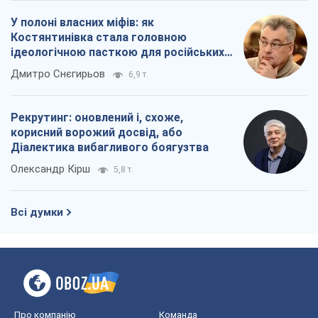
У полоні власних міфів: як
Костянтинівка стала головною
ідеологічною пасткою для російських
окупантів
Дмитро Снєгирьов
6,9 т.
Рекрутинг: оновлений і, схоже,
корисний ворожий досвід, або
Діалектика вибагливого боягузтва
Олександр Кірш
5,8 т.
Всі думки
Про компанію
Команда