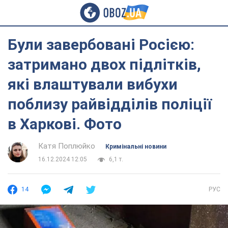
Були завербовані Росією:
затримано двох підлітків,
які влаштували вибухи
поблизу райвідділів поліції
в Харкові. Фото
Катя Поплюйко
Кримінальні новини
16.12.2024 12:05
6,1 т.
14
РУС