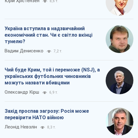
Юрій Хрістензен
8,6 т.
Україна вступила в надзвичайний
економічний стан. Чи є світло вкінці
тунелю?
Вадим Денисенко
7,2 т.
Чий буде Крим, той і переможе (NSJ), а
українських футбольних чиновників
можуть назвати вбивцями
Олександр Кірш
6,9 т.
Захід проспав загрозу: Росія може
перевірити НАТО війною
Леонід Невзлін
8,3 т.