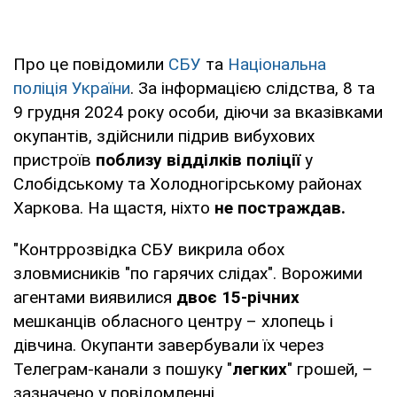
Про це повідомили
СБУ
та
Національна
поліція України
. За інформацією слідства, 8 та
9 грудня 2024 року особи, діючи за вказівками
окупантів, здійснили підрив вибухових
пристроїв
поблизу відділків поліції
у
Слобідському та Холодногірському районах
Харкова. На щастя, ніхто
не постраждав.
"Контррозвідка СБУ викрила обох
зловмисників "по гарячих слідах". Ворожими
агентами виявилися
двоє 15-річних
мешканців обласного центру – хлопець і
дівчина. Окупанти завербували їх через
Телеграм-канали з пошуку "
легких
" грошей, –
зазначено у повідомленні.