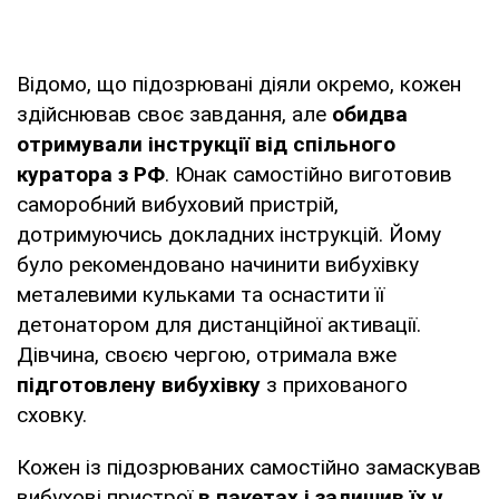
Відомо, що підозрювані діяли окремо, кожен
здійснював своє завдання, але
обидва
отримували інструкції від спільного
куратора з РФ
. Юнак самостійно виготовив
саморобний вибуховий пристрій,
дотримуючись докладних інструкцій. Йому
було рекомендовано начинити вибухівку
металевими кульками та оснастити її
детонатором для дистанційної активації.
Дівчина, своєю чергою, отримала вже
підготовлену вибухівку
з прихованого
сховку.
Кожен із підозрюваних самостійно замаскував
вибухові пристрої
в пакетах і залишив їх у