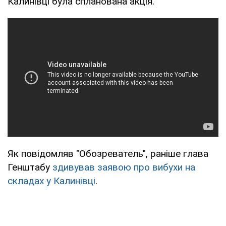
Калинівці була спланована акція.
Як повідомляв "Обозреватель", раніше глава
Генштабу
здивував заявою про вибухи на
складах у Калинівці
.