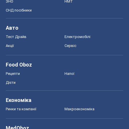
ЗНО
НМТ
СНД посібники
Авто
Тест Драйв
Електромобілі
Акції
Сервіс
Food Oboz
Рецепти
Напої
Дієти
Економіка
Ринки та компанії
Макроекономіка
MedOboz