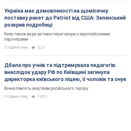
Україна має домовленості на щомісячну
поставку ракет до Patriot від США: Зеленський
розкрив подробиці
Київ також веде активні переговори з європейськими
партнерами
2 години тому
2,2 т.
Дбала про учнів та підтримувала педагогів:
внаслідок удару РФ по Київщині загинула
директорка київського ліцею, її чоловік та онук
Вічна пам'ять жертвам російського терору
3 години тому
14,0 т.