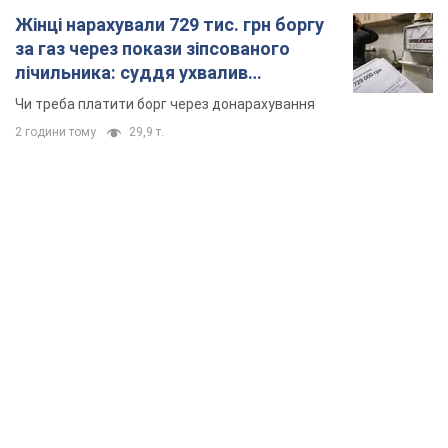
Жінці нарахували 729 тис. грн боргу
за газ через покази зіпсованого
лічильника: суддя ухвалив
неочікуване рішення
Чи треба платити борг через донарахування
2 години тому
29,9 т.