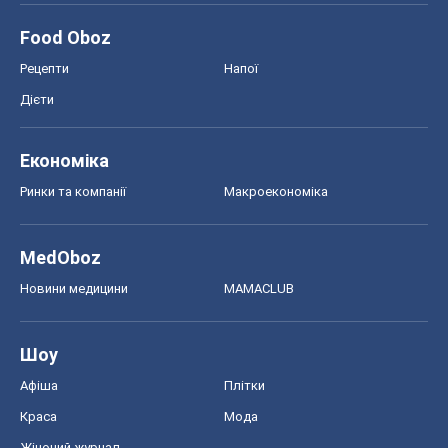
Food Oboz
Рецепти
Напої
Дієти
Економіка
Ринки та компанії
Макроекономіка
MedOboz
Новини медицини
MAMACLUB
Шоу
Афіша
Плітки
Краса
Мода
Жіночий журнал