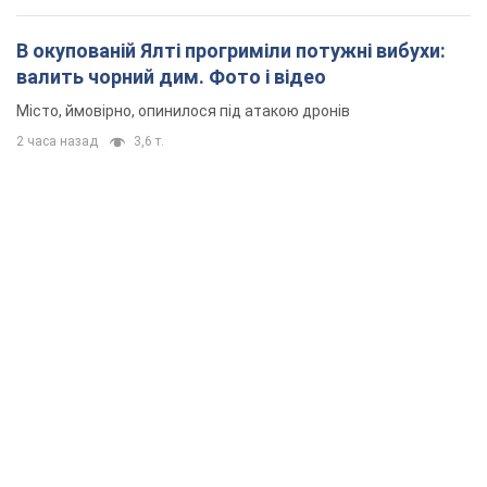
В окупованій Ялті прогриміли потужні вибухи:
валить чорний дим. Фото і відео
Місто, ймовірно, опинилося під атакою дронів
2 часа назад
3,6 т.