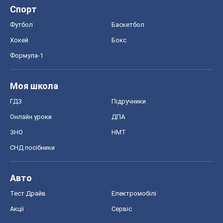
Спорт
Футбол
Баскетбол
Хокей
Бокс
Формула-1
Моя школа
ГДЗ
Підручники
Онлайн уроки
ДПА
ЗНО
НМТ
СНД посібники
Авто
Тест Драйв
Електромобілі
Акції
Сервіс