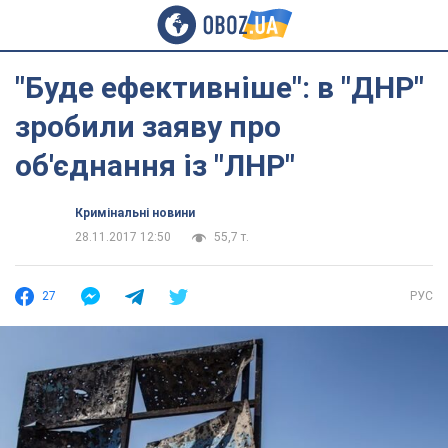
"Буде ефективніше": в "ДНР"
зробили заяву про
об'єднання із "ЛНР"
Кримінальні новини
28.11.2017 12:50
55,7 т.
27
РУС