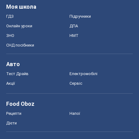
Моя школа
ГДЗ
Підручники
Онлайн уроки
ДПА
ЗНО
НМТ
СНД посібники
Авто
Тест Драйв
Електромобілі
Акції
Сервіс
Food Oboz
Рецепти
Напої
Дієти