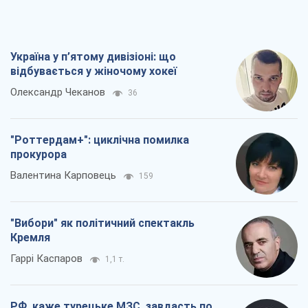
Україна у п’ятому дивізіоні: що
відбувається у жіночому хокеї
Олександр Чеканов
36
"Роттердам+": циклічна помилка
прокурора
Валентина Карповець
159
"Вибори" як політичний спектакль
Кремля
Гаррі Каспаров
1,1 т.
РФ, каже турецьке МЗС, завдасть по