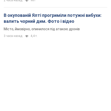
2 часа назад
981
В окупованій Ялті прогриміли потужні вибухи:
валить чорний дим. Фото і відео
Місто, ймовірно, опинилося під атакою дронів
3 часа назад
4,4 т.