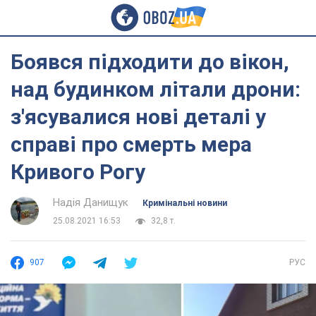
Боявся підходити до вікон,
над будинком літали дрони:
з'ясувалися нові деталі у
справі про смерть мера
Кривого Рогу
Надія Данищук
Кримінальні новини
25.08.2021 16:53
32,8 т.
907
РУС