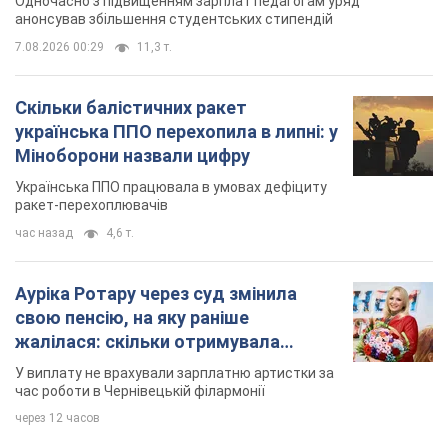
Одночасно з підвищенням зарплат педагогам уряд
анонсував збільшення студентських стипендій
7.08.2026 00:29
11,3 т.
Скільки балістичних ракет
українська ППО перехопила в липні: у
Міноборони назвали цифру
Українська ППО працювала в умовах дефіциту
ракет-перехоплювачів
час назад
4,6 т.
Ауріка Ротару через суд змінила
свою пенсію, на яку раніше
жалілася: скільки отримувала
співачка
У виплату не врахували зарплатню артистки за
час роботи в Чернівецькій філармонії
через 12 часов