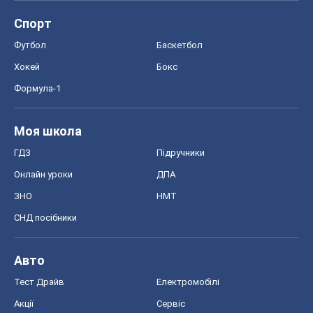
Спорт
Футбол
Баскетбол
Хокей
Бокс
Формула-1
Моя школа
ГДЗ
Підручники
Онлайн уроки
ДПА
ЗНО
НМТ
СНД посібники
Авто
Тест Драйв
Електромобілі
Акції
Сервіс