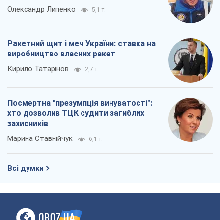
Олександр Липенко
5,1 т.
Ракетний щит і меч України: ставка на
виробництво власних ракет
Кирило Татарінов
2,7 т.
Посмертна "презумпція винуватості":
хто дозволив ТЦК судити загиблих
захисників
Марина Ставнійчук
6,1 т.
Всі думки