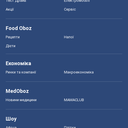
Тест Драйв
Електромобілі
Акції
Сервіс
Food Oboz
Рецепти
Напої
Дієти
Економіка
Ринки та компанії
Макроекономіка
MedOboz
Новини медицини
MAMACLUB
Шоу
Афіша
Плітки