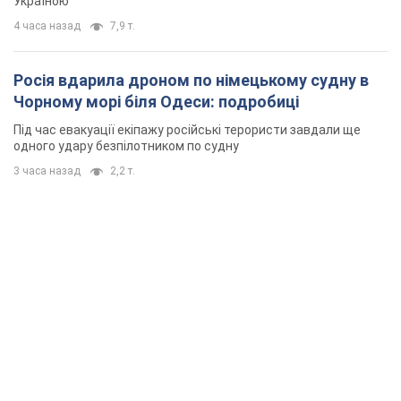
Україною
4 часа назад
7,9 т.
Росія вдарила дроном по німецькому судну в
Чорному морі біля Одеси: подробиці
Під час евакуації екіпажу російські терористи завдали ще
одного удару безпілотником по судну
3 часа назад
2,2 т.