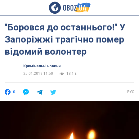
''Боровся до останнього!'' У
Запоріжжі трагічно помер
відомий волонтер
Кримінальні новини
25.01.2019 11:50
18,1 т.
0
РУС