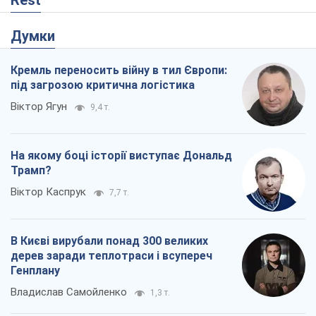
Rest
Думки
Кремль переносить війну в тил Європи:
під загрозою критична логістика
Віктор Ягун
9,4 т.
На якому боці історії виступає Дональд
Трамп?
Віктор Каспрук
7,7 т.
В Києві вирубали понад 300 великих
дерев заради теплотраси і всупереч
Генплану
Владислав Самойленко
1,3 т.