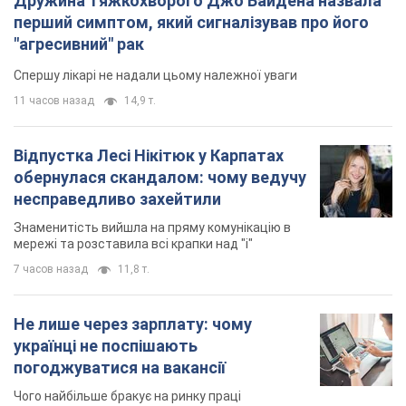
Дружина тяжкохворого Джо Байдена назвала
перший симптом, який сигналізував про його
"агресивний" рак
Спершу лікарі не надали цьому належної уваги
11 часов назад
14,9 т.
Відпустка Лесі Нікітюк у Карпатах
обернулася скандалом: чому ведучу
несправедливо захейтили
Знаменитість вийшла на пряму комунікацію в
мережі та розставила всі крапки над "і"
7 часов назад
11,8 т.
Не лише через зарплату: чому
українці не поспішають
погоджуватися на вакансії
Чого найбільше бракує на ринку праці