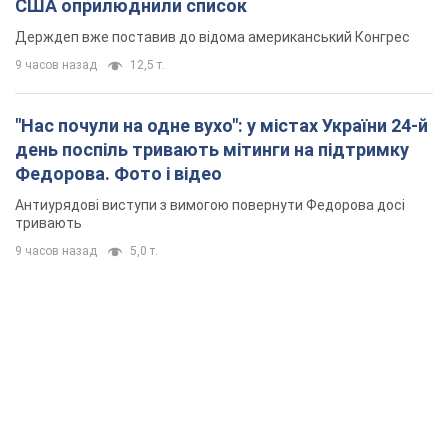
США оприлюднили список
Держдеп вже поставив до відома американський Конгрес
9 часов назад
12,5 т.
"Нас почули на одне вухо": у містах України 24-й
день поспіль тривають мітинги на підтримку
Федорова. Фото і відео
Антиурядові виступи з вимогою повернути Федорова досі
тривають
9 часов назад
5,0 т.