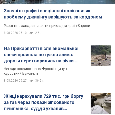
Значні штрафи і спеціальні полігони: як
проблему джипінгу вирішують за кордоном
Україні не завадить взяти приклад із країн Європи
8.08.2026 05:10
2,5 т.
На Прикарпатті після аномальної
спеки пройшла потужна злива:
дороги перетворились на річки.
Відео
Негода накрила Івано-Франківщину та
курортний Буковель
8.08.2026 09:27
36,5 т.
Жінці нарахували 729 тис. грн боргу
за газ через покази зіпсованого
лічильника: суддя ухвалив
неочікуване рішення