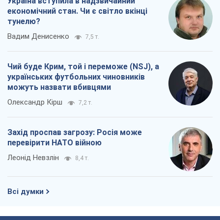
Україна вступила в надзвичайний
економічний стан. Чи є світло вкінці
тунелю?
Вадим Денисенко
7,5 т.
Чий буде Крим, той і переможе (NSJ), а
українських футбольних чиновників
можуть назвати вбивцями
Олександр Кірш
7,2 т.
Захід проспав загрозу: Росія може
перевірити НАТО війною
Леонід Невзлін
8,4 т.
Всі думки