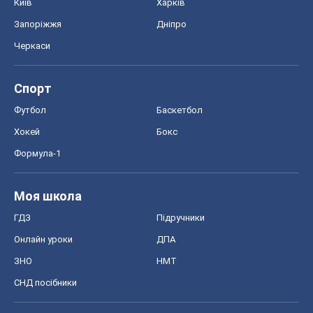
Київ
Харків
Запоріжжя
Дніпро
Черкаси
Спорт
Футбол
Баскетбол
Хокей
Бокс
Формула-1
Моя школа
ГДЗ
Підручники
Онлайн уроки
ДПА
ЗНО
НМТ
СНД посібники