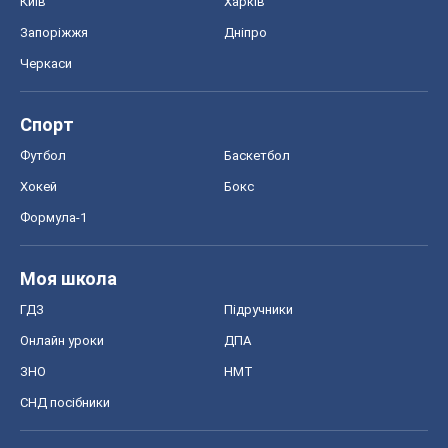
Київ
Харків
Запоріжжя
Дніпро
Черкаси
Спорт
Футбол
Баскетбол
Хокей
Бокс
Формула-1
Моя школа
ГДЗ
Підручники
Онлайн уроки
ДПА
ЗНО
НМТ
СНД посібники