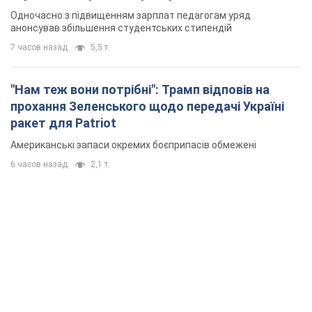
Одночасно з підвищенням зарплат педагогам уряд
анонсував збільшення студентських стипендій
7 часов назад
5,5 т.
"Нам теж вони потрібні": Трамп відповів на
прохання Зеленського щодо передачі Україні
ракет для Patriot
Американські запаси окремих боєприпасів обмежені
6 часов назад
2,1 т.