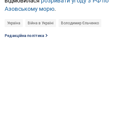
відмовилася
розривати угоду з РФ по
Азовському морю
.
Україна
Війна в Україні
Володимир Єльченко
Редакційна політика