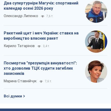
Два супертурніри Магучіх: спортивний
календар осені 2026 року
Олександр Липенко
7,6 т.
Ракетний щит і меч України: ставка на
виробництво власних ракет
Кирило Татарінов
3,4 т.
Посмертна "презумпція винуватості":
хто дозволив ТЦК судити загиблих
захисників
Марина Ставнійчук
7,6 т.
Всі думки