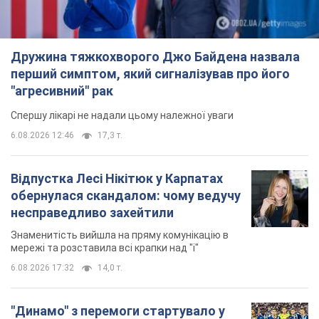
Дружина тяжкохворого Джо Байдена назвала
перший симптом, який сигналізував про його
"агресивний" рак
Спершу лікарі не надали цьому належної уваги
6.08.2026 12:46
17,3 т.
Відпустка Лесі Нікітюк у Карпатах
обернулася скандалом: чому ведучу
несправедливо захейтили
Знаменитість вийшла на пряму комунікацію в
мережі та розставила всі крапки над "і"
6.08.2026 17:32
14,0 т.
"Динамо" з перемоги стартувало у