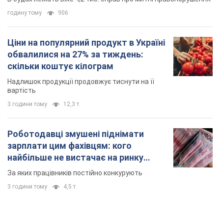
годину тому
906
Ціни на популярний продукт в Україні
обвалилися на 27% за тиждень:
скільки коштує кілограм
Надлишок продукції продовжує тиснути на її
вартість
3 години тому
12,3 т.
Роботодавці змушені піднімати
зарплати цим фахівцям: кого
найбільше не вистачає на ринку
праці
За яких працівників постійно конкурують
3 години тому
4,5 т.