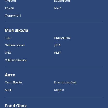
Футбол
Баскетбол
Хокей
Бокс
Формула-1
Моя школа
ГДЗ
Підручники
Онлайн уроки
ДПА
ЗНО
НМТ
СНД посібники
Авто
Тест Драйв
Електромобілі
Акції
Сервіс
Food Oboz