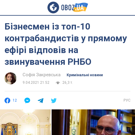
Бізнесмен із топ-10
контрабандистів у прямому
ефірі відповів на
звинувачення РНБО
Софія Закревська
Кримінальні новини
9.04.2021 21:52
26,3 т.
12
РУС