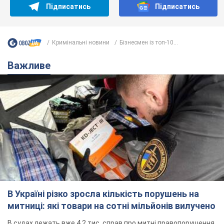
Підписатись
Підписатись
Кримінальні новини
Бізнесмен із топ-10...
Важливе
В Україні різко зросла кількість порушень на
митниці: які товари на сотні мільйонів вилучено
В судах лежать вже 4,2 тис. справ про митні правопорушення