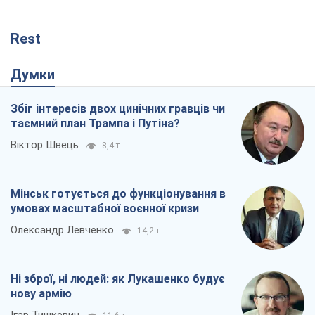
Віктор Швець
8,4 т.
Мінськ готується до функціонування в
умовах масштабної воєнної кризи
Олександр Левченко
14,2 т.
Ні зброї, ні людей: як Лукашенко будує
нову армію
Ігар Тишкевич
11,6 т.