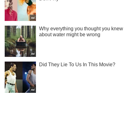
Тисни! Підписуйся! Читай тільки найкраще!
Підписатись
Підписатись