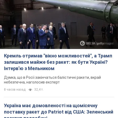
Кремль отримав "вікно можливостей", а Трамп
залишився майже без ракет: як бути Україні?
Інтерв’ю з Мельником
Думка, що в Росії закінчаться балістичні ракети, вкрай
небезпечна, наголосив експерт
8 часов назад
32,4 т.
Україна має домовленості на щомісячну
поставку ракет до Patriot від США: Зеленський
розкрив подробиці
Київ також веде активні переговори з європейськими
партнерами
6 часов назад
35,6 т.
Дбала про учнів та підтримувала педагогів:
внаслідок удару РФ по Київщині загинула
директорка київського ліцею, її чоловік та онук