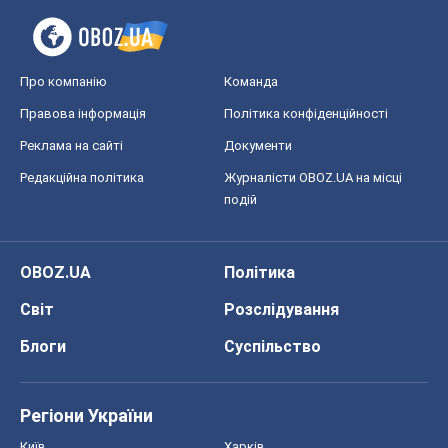
подій
OBOZ.UA
Політика
Світ
Розслідування
Блоги
Суспільство
Регіони України
Київ
Харків
Запоріжжя
Дніпро
Черкаси
Спорт
Футбол
Баскетбол
Хокей
Бокс