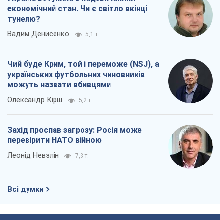
Олександр Кірш
5,2 т.
Захід проспав загрозу: Росія може
перевірити НАТО війною
Леонід Невзлін
7,3 т.
Всі думки
Про компанію
Команда
Правова інформація
Політика конфіденційності
Реклама на сайті
Документи
Редакційна політика
Журналісти OBOZ.UA на місці