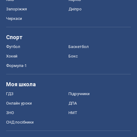
Формула-1
Моя школа
ГДЗ
Підручники
Онлайн уроки
ДПА
ЗНО
НМТ
СНД посібники
Авто
Тест Драйв
Електромобілі
Акції
Сервіс
Food Oboz
Рецепти
Напої