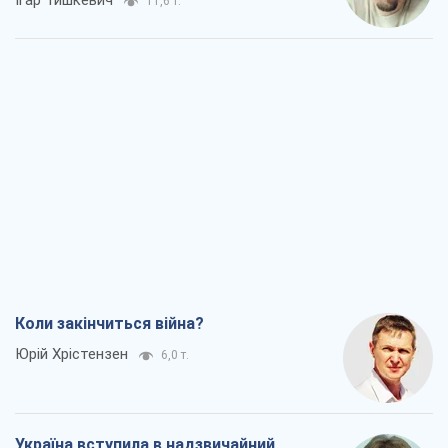
Коли закінчиться війна?
Юрій Хрістензен
6,0 т.
Україна вступила в надзвичайний
економічний стан. Чи є світло вкінці
тунелю?
Вадим Денисенко
5,1 т.
Чий буде Крим, той і переможе (NSJ), а
українських футбольних чиновників
можуть назвати вбивцями