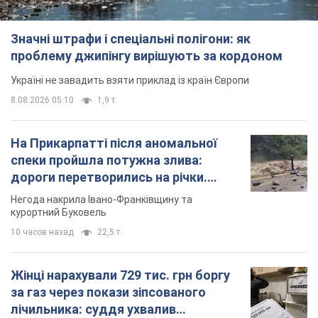
На Прикарпатті після аномальної
спеки пройшла потужна злива:
дороги перетворились на річки.
Відео
Негода накрила Івано-Франківщину та
курортний Буковель
10 часов назад
22,5 т.
Жінці нарахували 729 тис. грн боргу
за газ через покази зіпсованого
лічильника: суддя ухвалив
неочікуване рішення
Чи треба платити борг через донарахування
5 часов назад
30,6 т.