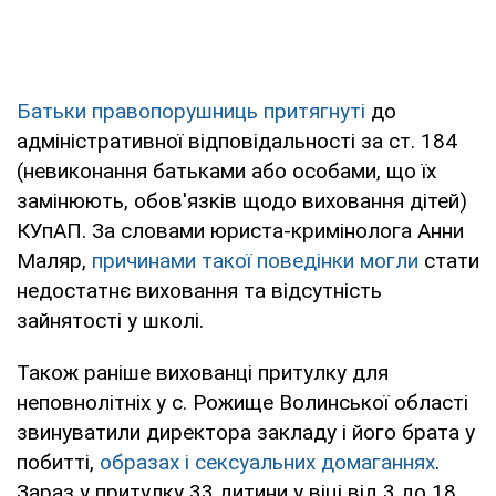
Батьки правопорушниць притягнуті
до
адміністративної відповідальності за ст. 184
(невиконання батьками або особами, що їх
замінюють, обов'язків щодо виховання дітей)
КУпАП. За словами юриста-кримінолога Анни
Маляр,
причинами такої поведінки могли
стати
недостатнє виховання та відсутність
зайнятості у школі.
Також раніше вихованці притулку для
неповнолітніх у с. Рожище Волинської області
звинуватили директора закладу і його брата у
побитті,
образах і сексуальних домаганнях
.
Зараз у притулку 33 дитини у віці від 3 до 18