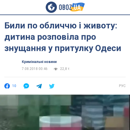
Били по обличчю і животу:
дитина розповіла про
знущання у притулку Одеси
Кримінальні новини
7.08.2018 00:46
22,8 т.
10
РУС