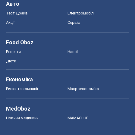
Дієти
Економіка
Ринки та компанії
Макроекономіка
MedOboz
Новини медицини
MAMACLUB
Шоу
Афіша
Плітки
Краса
Мода
Жіночий журнал