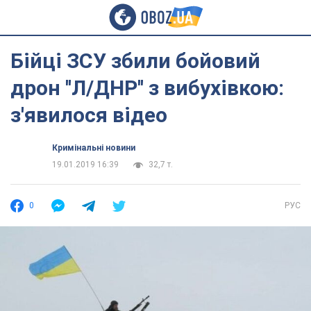
Бійці ЗСУ збили бойовий
дрон ''Л/ДНР'' з вибухівкою:
з'явилося відео
Кримінальні новини
19.01.2019 16:39
32,7 т.
0
РУС