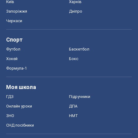
Київ
Харків
Запоріжжя
Дніпро
Черкаси
Спорт
Футбол
Баскетбол
Хокей
Бокс
Формула-1
Моя школа
ГДЗ
Підручники
Онлайн уроки
ДПА
ЗНО
НМТ
СНД посібники