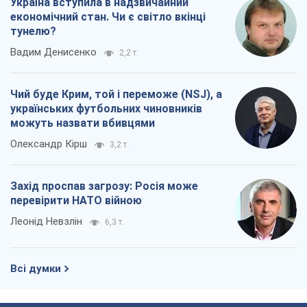
Україна вступила в надзвичайний
економічний стан. Чи є світло вкінці
тунелю?
Вадим Денисенко
2,2 т.
Чий буде Крим, той і переможе (NSJ), а
українських футбольних чиновників
можуть назвати вбивцями
Олександр Кірш
3,2 т.
Захід проспав загрозу: Росія може
перевірити НАТО війною
Леонід Невзлін
6,3 т.
Всі думки