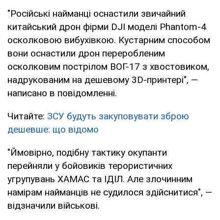
"Російські найманці оснастили звичайний
китайський дрон фірми DJI моделі Phantom-4
осколковою вибухівкою. Кустарним способом
вони оснастили дрон переробленим
осколковим пострілом ВОГ-17 з хвостовиком,
надрукованим на дешевому 3D-принтері", —
написано в повідомленні.
Читайте:
ЗСУ будуть закуповувати зброю
дешевше: що відомо
"Ймовірно, подібну тактику окупанти
перейняли у бойовиків терористичних
угрупувань ХАМАС та ІДІЛ. Але злочинним
намірам найманців не судилося здійснитися", —
відзначили військові.