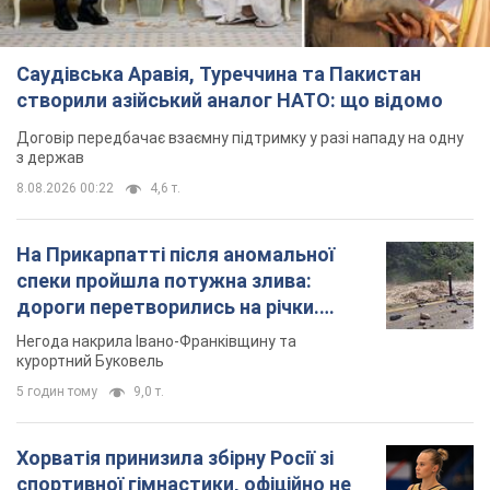
Саудівська Аравія, Туреччина та Пакистан
створили азійський аналог НАТО: що відомо
Договір передбачає взаємну підтримку у разі нападу на одну
з держав
8.08.2026 00:22
4,6 т.
На Прикарпатті після аномальної
спеки пройшла потужна злива:
дороги перетворились на річки.
Відео
Негода накрила Івано-Франківщину та
курортний Буковель
5 годин тому
9,0 т.
Хорватія принизила збірну Росії зі
спортивної гімнастики, офіційно не