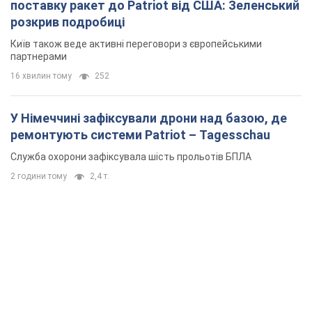
поставку ракет до Patriot від США: Зеленський
розкрив подробиці
Київ також веде активні переговори з європейськими
партнерами
16 хвилин тому
252
У Німеччині зафіксували дрони над базою, де
ремонтують системи Patriot – Tagesschau
Служба охорони зафіксувала шість прольотів БПЛА
2 години тому
2,4 т.