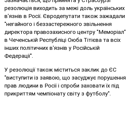
Зазначається, що прийнята у Страсбурзі
резолюція виходить за межі доль українських
в'язнів в Росії. Євродепутати також зажадали
"негайного і беззастережного звільнення
директора правозахисного центру "Меморіал"
в Чеченській Республіці Оюба Тітієва та всіх
інших політичних в'язнів у Російській
Федерації".
У резолюції також міститься заклик до ЄС
"виступити із заявою, що засуджує порушення
прав людини в Росії і спроби заховати їх під
прикриттям чемпіонату світу з футболу".