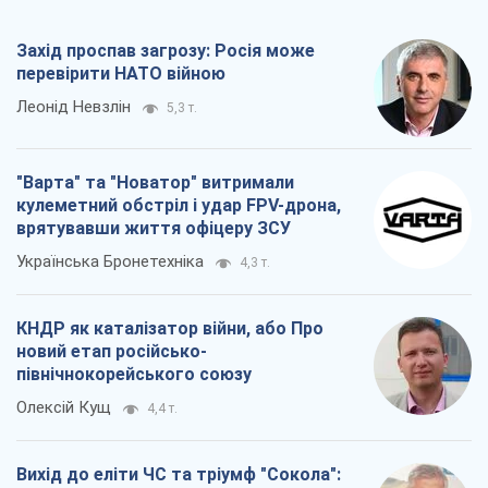
Захід проспав загрозу: Росія може
перевірити НАТО війною
Леонід Невзлін
5,3 т.
"Варта" та "Новатор" витримали
кулеметний обстріл і удар FPV-дрона,
врятувавши життя офіцеру ЗСУ
Українська Бронетехніка
4,3 т.
КНДР як каталізатор війни, або Про
новий етап російсько-
північнокорейського союзу
Олексій Кущ
4,4 т.
Вихід до еліти ЧС та тріумф "Сокола":