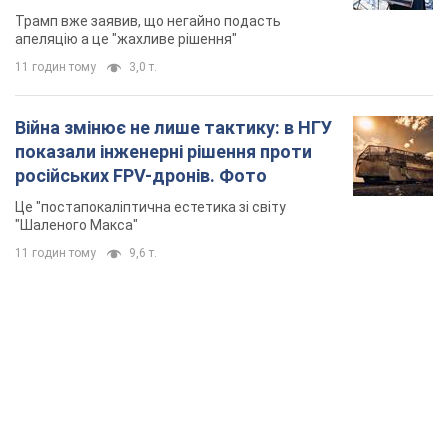
Трамп вже заявив, що негайно подасть
апеляцію а це "жахливе рішення"
11 годин тому
3,0 т.
Війна змінює не лише тактику: в НГУ
показали інженерні рішення проти
російських FPV-дронів. Фото
Це "постапокаліптична естетика зі світу
"Шаленого Макса"
11 годин тому
9,6 т.