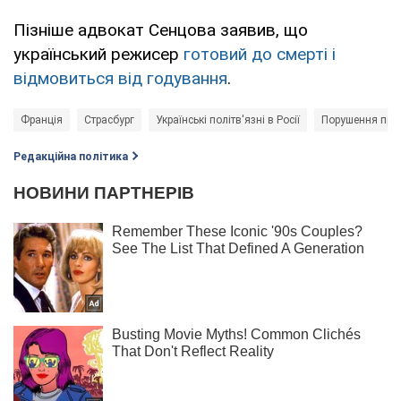
Пізніше адвокат Сенцова заявив, що
український режисер
готовий до смерті і
відмовиться від годування
.
Франція
Страсбург
Українські політв'язні в Росії
Порушення пра
Редакційна політика