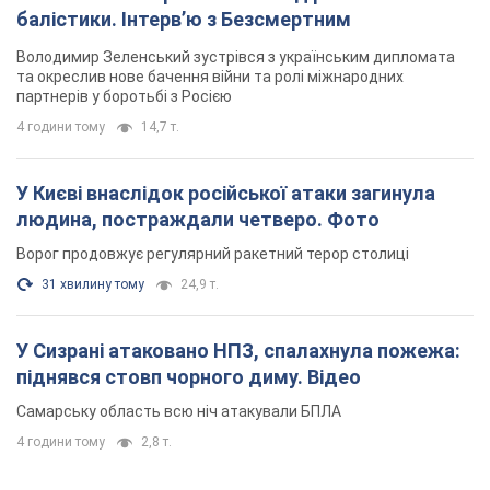
балістики. Інтерв’ю з Безсмертним
Володимир Зеленський зустрівся з українським дипломата
та окреслив нове бачення війни та ролі міжнародних
партнерів у боротьбі з Росією
4 години тому
14,7 т.
У Києві внаслідок російської атаки загинула
людина, постраждали четверо. Фото
Ворог продовжує регулярний ракетний терор столиці
31 хвилину тому
24,9 т.
У Сизрані атаковано НПЗ, спалахнула пожежа:
піднявся стовп чорного диму. Відео
Самарську область всю ніч атакували БПЛА
4 години тому
2,8 т.