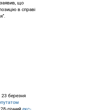
 заявив, що
позицію в справі
я".
 23 березня
епутатом
 28-річний
екс-