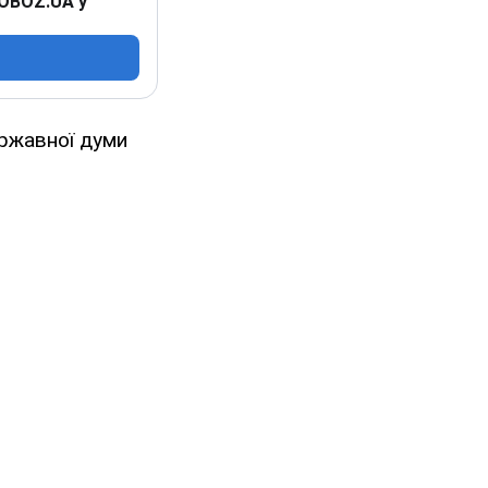
 OBOZ.UA у
ержавної думи