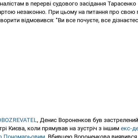
налістам в перерві судового засідання Тарасенко
артою незаконно. При цьому на питання про свою 
ворити відмовився: "Ви все почуєте, все дізнаєтес
OBOZREVATEL
, Денис Вороненков був застрелений
трі Києва, коли прямував на зустріч з іншим
екс-д
ю Пономарьовим
. Вбивцею Вороненкова виявився