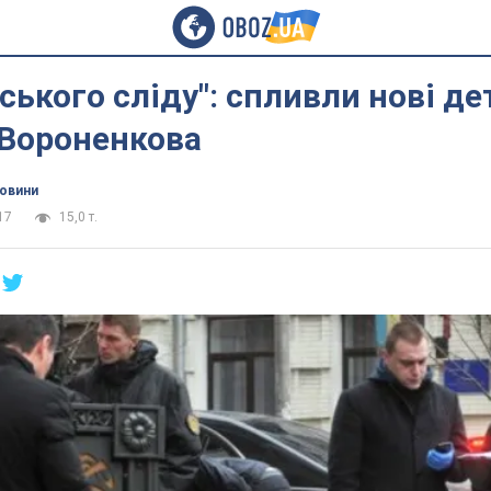
йського сліду": спливли нові де
 Вороненкова
новини
17
15,0 т.