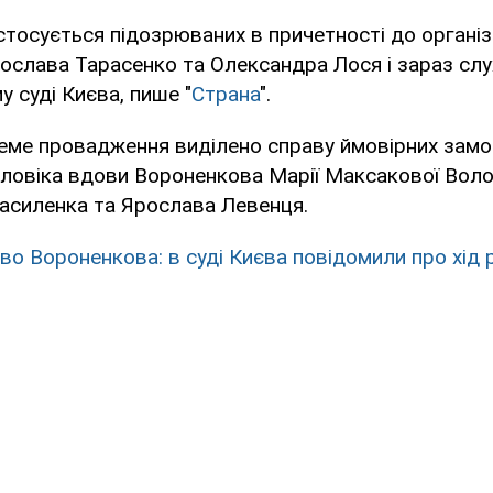
тосується підозрюваних в причетності до організ
ослава Тарасенко та Олександра Лося і зараз слу
 суді Києва, пише "
Страна
".
реме провадження виділено справу ймовірних зам
ловіка вдови Вороненкова Марії Максакової Воло
Василенка та Ярослава Левенця.
во Вороненкова: в суді Києва повідомили про хід 