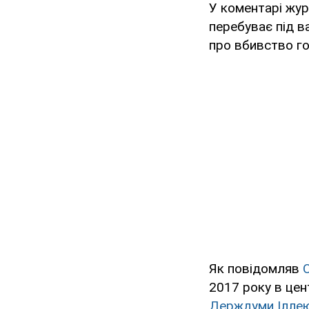
У коментарі жур
перебуває під в
про вбивство го
Як повідомляв
2017 року в цен
Держдуми Ілле