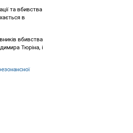
ації та вбивства
хається в
овників вбивства
димира Тюріна, і
резонансної