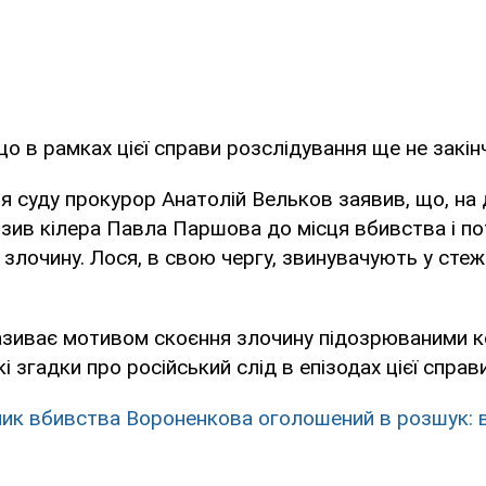
що в рамках цієї справи розслідування ще не закін
ня суду прокурор Анатолій Вельков заявив, що, на 
зив кілера Павла Паршова до місця вбивства і по
 злочину. Лося, в свою чергу, звинувачують у стеж
азиває мотивом скоєння злочину підозрюваними к
кі згадки про російський слід в епізодах цієї справ
ик вбивства Вороненкова оголошений в розшук: в 