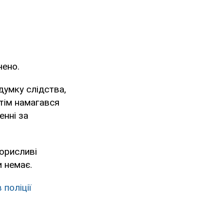
чено.
думку слідства,
тім намагався
енні за
орисливі
и немає.
поліції