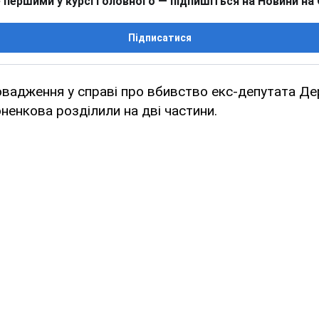
 першими у курсі головного — підпишіться на Новини на
Підписатися
овадження у справі про вбивство екс-депутата Д
енкова розділили на дві частини.