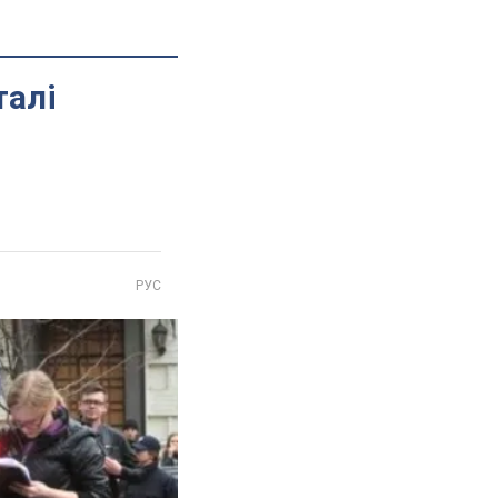
талі
РУС