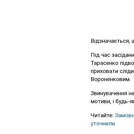
Відзначається, 
Під час засідан
Тарасенко підво
приховати сліди
Вороненковим.
Звинувачення н
мотиви, і будь-я
Читайте:
Замовн
уточнили