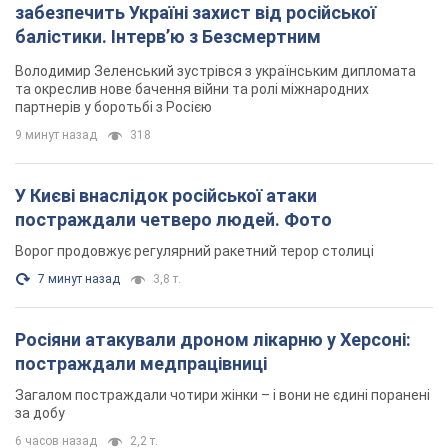
забезпечить Україні захист від російської
балістики. Інтерв’ю з Безсмертним
Володимир Зеленський зустрівся з українським дипломата
та окреслив нове бачення війни та ролі міжнародних
партнерів у боротьбі з Росією
9 минут назад
318
У Києві внаслідок російської атаки
постраждали четверо людей. Фото
Ворог продовжує регулярний ракетний терор столиці
7 минут назад
3,8 т.
Росіяни атакували дроном лікарню у Херсоні:
постраждали медпрацівниці
Загалом постраждали чотири жінки – і вони не єдині поранені
за добу
6 часов назад
2,2 т.