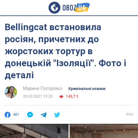
Bellingcat встановила
росіян, причетних до
жорстоких тортур в
донецькій "Ізоляції". Фото і
деталі
Марина Погорілко
Кримінальні новини
28.03.2021 19:25
143,7 т.
481
РУС