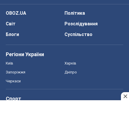
OBOZ.UA
Політика
Світ
Розслідування
Блоги
Суспільство
Регіони України
Київ
Харків
Запоріжжя
Дніпро
Черкаси
Спорт
Футбол
Баскетбол
Хокей
Бокс
Формула-1