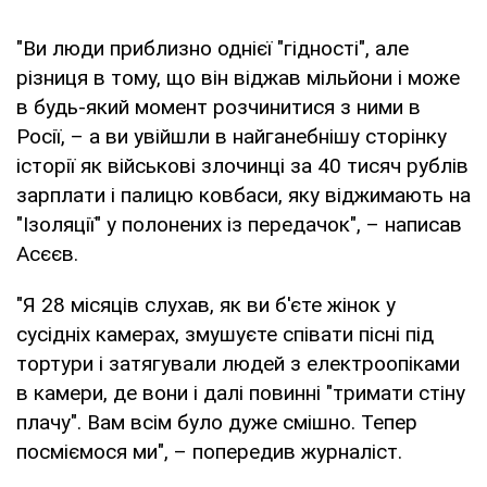
"Ви люди приблизно однієї "гідності", але
різниця в тому, що він віджав мільйони і може
в будь-який момент розчинитися з ними в
Росії, – а ви увійшли в найганебнішу сторінку
історії як військові злочинці за 40 тисяч рублів
зарплати і палицю ковбаси, яку віджимають на
"Ізоляції" у полонених із передачок", – написав
Асєєв.
"Я 28 місяців слухав, як ви б'єте жінок у
сусідніх камерах, змушуєте співати пісні під
тортури і затягували людей з електроопіками
в камери, де вони і далі повинні "тримати стіну
плачу". Вам всім було дуже смішно. Тепер
посміємося ми", – попередив журналіст.