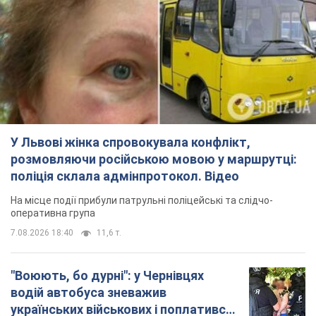
У Львові жінка спровокувала конфлікт,
розмовляючи російською мовою у маршрутці:
поліція склала адмінпротокол. Відео
На місце події прибули патрульні поліцейські та слідчо-
оперативна група
7.08.2026 18:40
11,6 т.
"Воюють, бо дурні": у Чернівцях
водій автобуса зневажив
українських військових і поплатився.