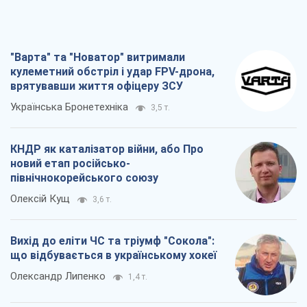
"Варта" та "Новатор" витримали
кулеметний обстріл і удар FPV-дрона,
врятувавши життя офіцеру ЗСУ
Українська Бронетехніка
3,5 т.
КНДР як каталізатор війни, або Про
новий етап російсько-
північнокорейського союзу
Олексій Кущ
3,6 т.
Вихід до еліти ЧС та тріумф "Сокола":
що відбувається в українському хокеї
Олександр Липенко
1,4 т.