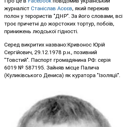
Про це в
Facebook
повідомив український
журналіст
Станіслав Асєєв
, який пережив
полон у терористів "ДНР". За його словами, всі
троє причетні до жорстоких тортур, побоїв,
принижень людської гідності.
Серед викритих названо:Кривонос Юрій
Сергійович, 29.12.1978 р.н., позивний
"Товстий". Паспорт громадянина РФ: серія
6019 № 587195. Зайняв місце Палича
(Куликівського Дениса) як куратора "Ізоляції".