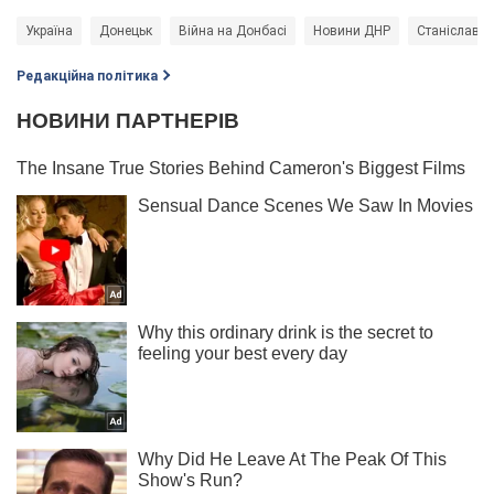
Україна
Донецьк
Війна на Донбасі
Новини ДНР
Станіслав А
Редакційна політика