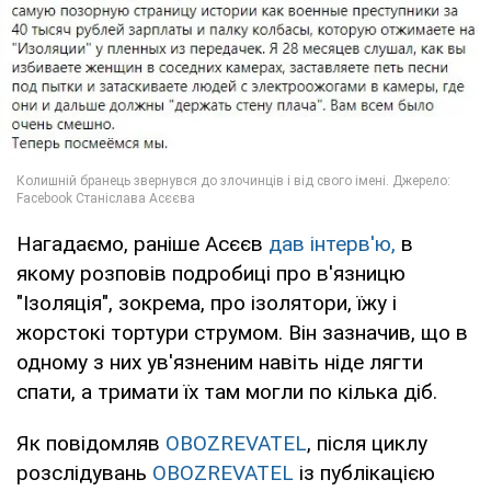
Нагадаємо, раніше Асєєв
дав інтерв'ю,
в
якому розповів подробиці про в'язницю
"Ізоляція", зокрема, про ізолятори, їжу і
жорстокі тортури струмом. Він зазначив, що в
одному з них ув'язненим навіть ніде лягти
спати, а тримати їх там могли по кілька діб.
Як повідомляв
OBOZREVATEL
, після циклу
розслідувань
OBOZREVATEL
із публікацією