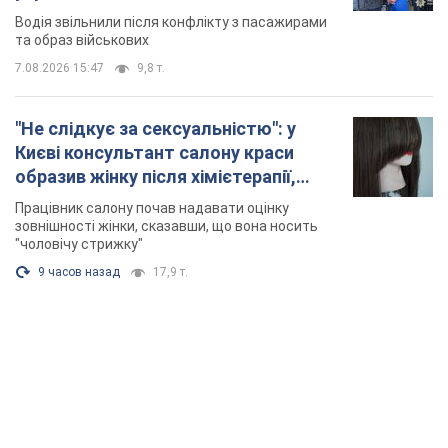
Відео
Водія звільнили після конфлікту з пасажирами
та образ військових
7.08.2026 15:47
9,8 т.
"Не слідкує за сексуальністю": у
Києві консультант салону краси
образив жінку після хімієтерапії,
розгорівся скандал. Фото
Працівник салону почав надавати оцінку
зовнішності жінки, сказавши, що вона носить
"чоловічу стрижку"
9 часов назад
17,9 т.