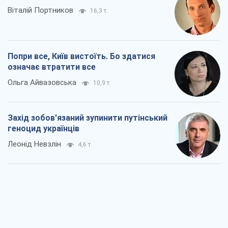
Віталій Портников
16,3 т.
Попри все, Київ вистоїть. Бо здатися
означає втратити все
Ольга Айвазовська
10,9 т.
Захід зобов'язаний зупинити путінський
геноцид українців
Леонід Невзлін
4,6 т.