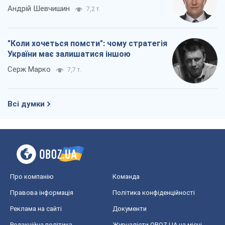
Андрій Шевчишин
7,2 т.
"Коли хочеться помсти": чому стратегія
України має залишатися іншою
Серж Марко
7,7 т.
Всі думки
Про компанію
Команда
Правова інформація
Політика конфіденційності
Реклама на сайті
Документи
Редакційна політика
Журналісти OBOZ.UA на місці