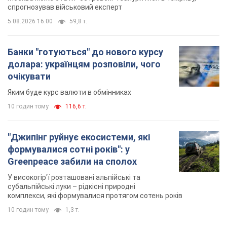
спрогнозував військовий експерт
5.08.2026 16:00
59,8 т.
Банки "готуються" до нового курсу
долара: українцям розповіли, чого
очікувати
Яким буде курс валюти в обмінниках
10 годин тому
116,6 т.
"Джипінг руйнує екосистеми, які
формувалися сотні років": у
Greenpeace забили на сполох
У високогір'ї розташовані альпійські та
субальпійські луки – рідкісні природні
комплекси, які формувалися протягом сотень років
10 годин тому
1,3 т.