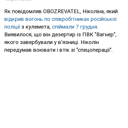
Як повідомляв OBOZREVATEL, Ніколіна, який
відкрив вогонь по співробітниках російської
поліції
з кулемета,
спіймали 7 грудня
.
Виявилося, що він дезертир із ПВК "Вагнер",
якого завербували у в'язниці. Ніколін
передумав воювати і втік зі "спецоперації".