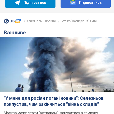
Підписатись
Підписатись
Кримінальні новини
Батько "вагнерівця" який...
Важливе
"У мене для росіян погані новини": Селезньов
припустив, чим закінчиться "війна складів"
Москва може стати "островом" і зануритися в темряву,