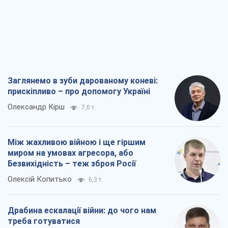
Заглянемо в зуби дарованому коневі:
прискіпливо – про допомогу Україні
Олександр Кірш
7,0 т.
Між жахливою війною і ще гіршим
миром на умовах агресора, або
Безвихідність – теж зброя Росії
Олексій Копитько
6,3 т.
Драбина ескалації війни: до чого нам
треба готуватися