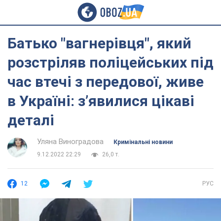
Батько "вагнерівця", який
розстріляв поліцейських під
час втечі з передової, живе
в Україні: з’явилися цікаві
деталі
Уляна Виноградова
Кримінальні новини
9.12.2022 22:29
26,0 т.
12
РУС