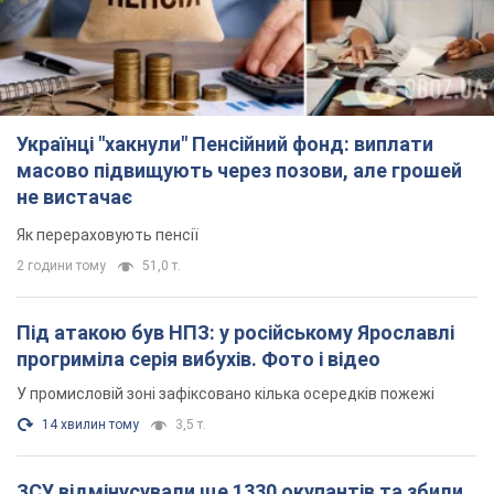
Українці "хакнули" Пенсійний фонд: виплати
масово підвищують через позови, але грошей
не вистачає
Як перераховують пенсії
2 години тому
51,0 т.
Під атакою був НПЗ: у російському Ярославлі
прогриміла серія вибухів. Фото і відео
У промисловій зоні зафіксовано кілька осередків пожежі
14 хвилин тому
3,5 т.
ЗСУ відмінусували ще 1330 окупантів та збили