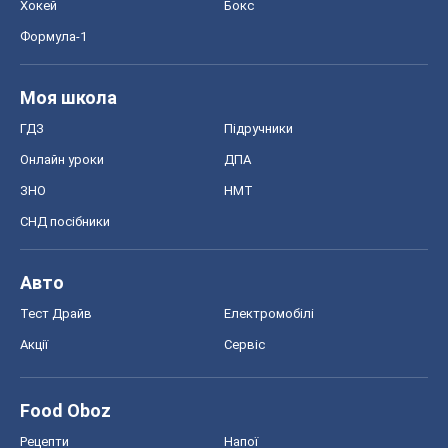
Хокей
Бокс
Формула-1
Моя школа
ГДЗ
Підручники
Онлайн уроки
ДПА
ЗНО
НМТ
СНД посібники
Авто
Тест Драйв
Електромобілі
Акції
Сервіс
Food Oboz
Рецепти
Напої