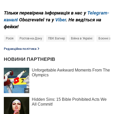
Тільки перевірена інформація в нас у
Telegram-
каналі
Obozrevatel та у
Viber
. Не ведіться на
фейки!
Росія
Ростов-на-Дону
ПВК Вагнер
Війна в Україні
Воєнні зло
Редакційна політика