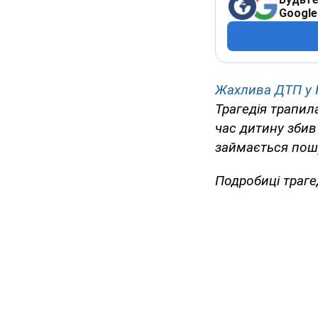
Google
Жахлива ДТП у 
Трагедія трапил
час дитину збив 
займається пош
Подробиці траге