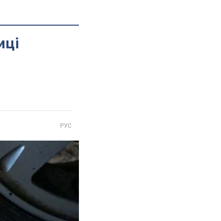
иці
РУС