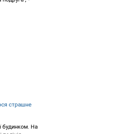
лося страшне
її будинком. На