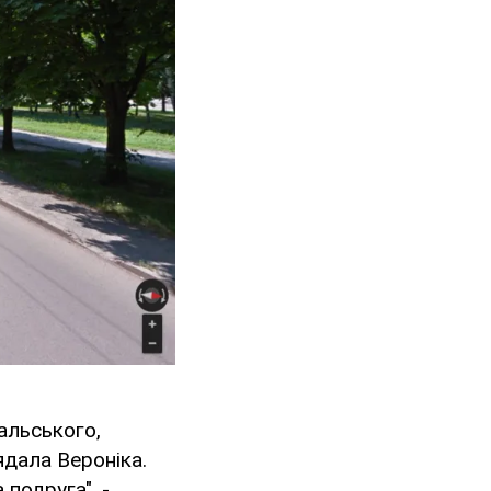
альського,
ядала Вероніка.
 подруга", -