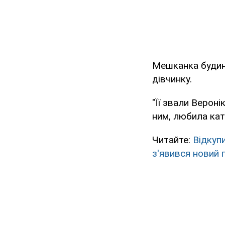
Мешканка будинк
дівчинку.
"Її звали Вероні
ним, любила кат
Читайте:
Відкуп
з'явився новий