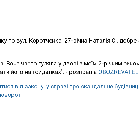
у по вул. Коротченка, 27-річна Наталія С., добре
ка. Вона часто гуляла у дворі з моїм 2-річним сино
ати його на гойдалках", - розповіла
OBOZREVATEL
итися від закону: у справі про скандальне будівни
 поворот