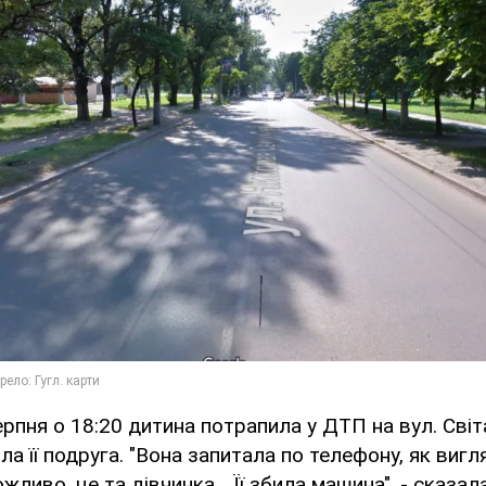
ерпня о 18:20 дитина потрапила у ДТП на вул. Світ
ла її подруга. "Вона запитала по телефону, як вигл
жливо, це та дівчинка... Її збила машина", - сказала