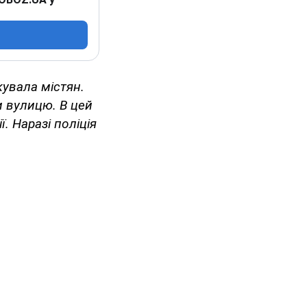
окувала містян.
и вулицю. В цей
. Наразі поліція