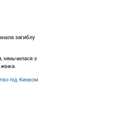
 знала загиблу
м, няньчилася з
жінка.
цтво під Києвом