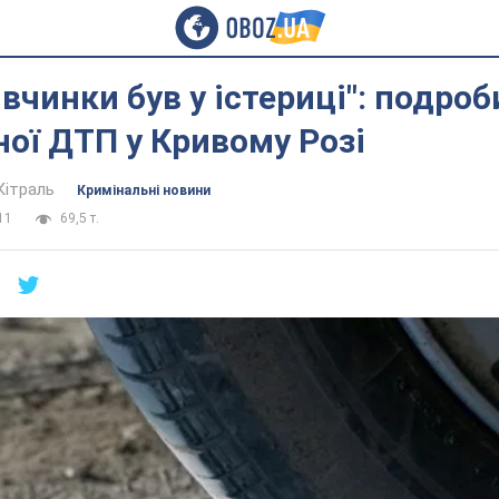
івчинки був у істериці": подроб
ої ДТП у Кривому Розі
Кітраль
Кримінальні новини
11
69,5 т.