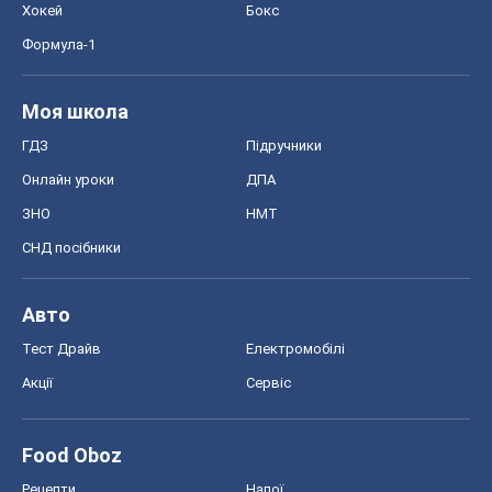
Хокей
Бокс
Формула-1
Моя школа
ГДЗ
Підручники
Онлайн уроки
ДПА
ЗНО
НМТ
СНД посібники
Авто
Тест Драйв
Електромобілі
Акції
Сервіс
Food Oboz
Рецепти
Напої