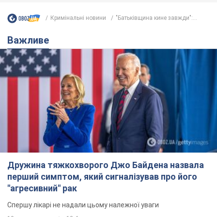
Кримінальні новини
"Батьківщина кине завжди":...
Важливе
Дружина тяжкохворого Джо Байдена назвала
перший симптом, який сигналізував про його
"агресивний" рак
Спершу лікарі не надали цьому належної уваги