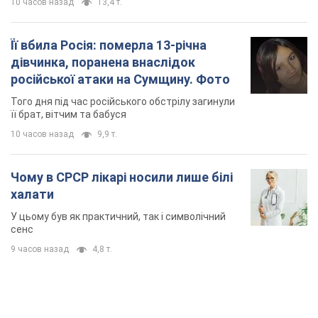
10 часов назад
13,4 т.
Її вбила Росія: померла 13-річна
дівчинка, поранена внаслідок
російської атаки на Сумщину. Фото
Того дня під час російського обстрілу загинули
її брат, вітчим та бабуся
10 часов назад
9,9 т.
Чому в СРСР лікарі носили лише білі
халати
У цьому був як практичний, так і символічний
сенс
9 часов назад
4,8 т.