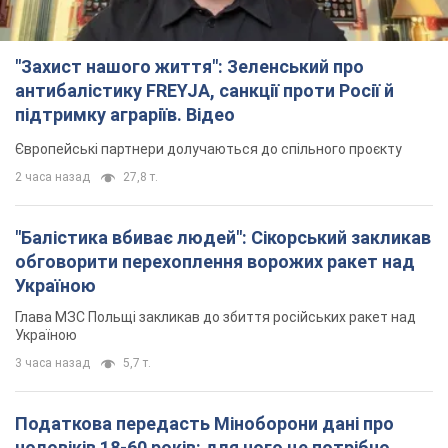
"Захист нашого життя": Зеленський про
антибалістику FREYJA, санкції проти Росії й
підтримку аграріїв. Відео
Європейські партнери долучаються до спільного проєкту
2 часа назад
27,8 т.
"Балістика вбиває людей": Сікорський закликав
обговорити перехоплення ворожих ракет над
Україною
Глава МЗС Польщі закликав до збиття російських ракет над
Україною
3 часа назад
5,7 т.
Податкова передасть Міноборони дані про
чоловіків 18-60 років: для чого це потрібно