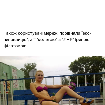
Також користувачі мережі порівняли "екс-
чиновницю", з її "колегою" з "ЛНР" Іриною
Філатовою.