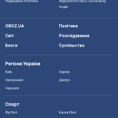
Редакційна політика
Журналісти OBOZ.UA на місці
подій
OBOZ.UA
Політика
Світ
Розслідування
Блоги
Суспільство
Регіони України
Київ
Харків
Запоріжжя
Дніпро
Черкаси
Спорт
Футбол
Баскетбол