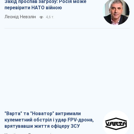
Захід проспав загрозу: Росія може
перевірити НАТО війною
Леонід Невзлін
4,6 т.
"Варта" та "Новатор" витримали
кулеметний обстріл і удар FPV-дрона,
врятувавши життя офіцеру ЗСУ