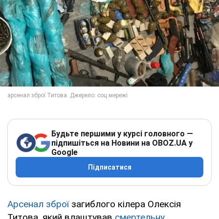
Будьте першими у курсі головного —
підпишіться на Новини на OBOZ.UA у
Google
Підписатися
Арсенал зброї
загиблого кілера Олексія
Титова, який влаштував
смертельну