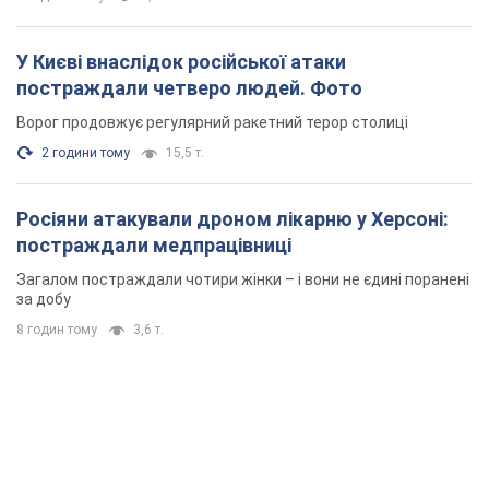
У Києві внаслідок російської атаки
постраждали четверо людей. Фото
Ворог продовжує регулярний ракетний терор столиці
2 години тому
15,5 т.
Росіяни атакували дроном лікарню у Херсоні:
постраждали медпрацівниці
Загалом постраждали чотири жінки – і вони не єдині поранені
за добу
8 годин тому
3,6 т.