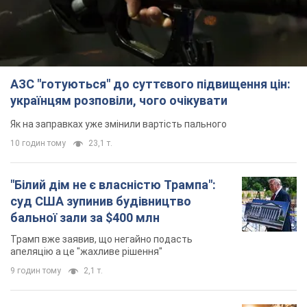
АЗС "готуються" до суттєвого підвищення цін:
українцям розповіли, чого очікувати
Як на заправках уже змінили вартість пального
10 годин тому
23,1 т.
"Білий дім не є власністю Трампа":
суд США зупинив будівництво
бальної зали за $400 млн
Трамп вже заявив, що негайно подасть
апеляцію а це "жахливе рішення"
9 годин тому
2,1 т.