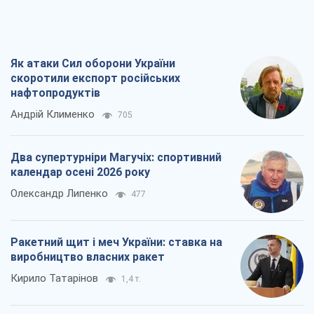
Ракетний щит і меч України: ставка на
виробництво власних ракет
Кирило Татарінов
1,4 т.
Посмертна "презумпція винуватості":
хто дозволив ТЦК судити загиблих
захисників
Марина Ставнійчук
3,7 т.
Всі думки