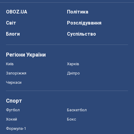
Спорт
Футбол
Баскетбол
Хокей
Бокс
Формула-1
Моя школа
ГДЗ
Підручники
Онлайн уроки
ДПА
ЗНО
НМТ
СНД посібники
Авто
Тест Драйв
Електромобілі