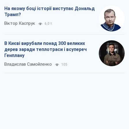
Як атаки Сил оборони України
скоротили експорт російських
нафтопродуктів
Андрій Клименко
705
Два супертурніри Магучіх: спортивний
календар осені 2026 року
Олександр Липенко
477