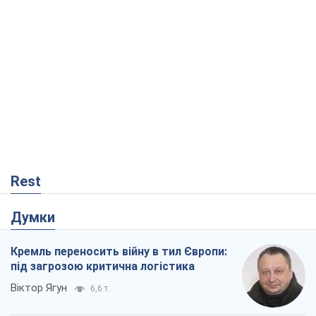
Думки
Кремль переносить війну в тил Європи:
під загрозою критична логістика
Віктор Ягун
6,6 т.
На якому боці історії виступає Дональд
Трамп?
Віктор Каспрук
6,0 т.
В Києві вирубали понад 300 великих
дерев заради теплотраси і всупереч
Генплану
Владислав Самойленко
105