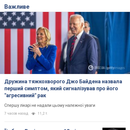
Дружина тяжкохворого Джо Байдена назвала
перший симптом, який сигналізував про його
"агресивний" рак
Спершу лікарі не надали цьому належної уваги
7 часов назад
11,2 т.
Її вбила Росія: померла 13-річна
дівчинка, поранена внаслідок
російської атаки на Сумщину. Фото
Того дня під час російського обстрілу загинули
її брат, вітчим та бабуся
8 часов назад
9,3 т.
Чому в СРСР лікарі носили лише білі
халати
У цьому був як практичний, так і символічний
сенс