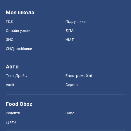
Акції
Сервіс
Food Oboz
Рецепти
Напої
Дієти
Економіка
Ринки та компанії
Макроекономіка
MedOboz
Новини медицини
MAMACLUB
Шоу
Афіша
Плітки