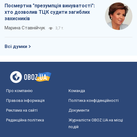
Про компанію
Команда
Правова інформація
Політика конфіденційності
Реклама на сайті
Документи
Редакційна політика
Журналісти OBOZ.UA на місці
подій
OBOZ.UA
Політика
Світ
Розслідування
Блоги
Суспільство
Регіони України
Київ
Харків
Запоріжжя
Дніпро
Черкаси