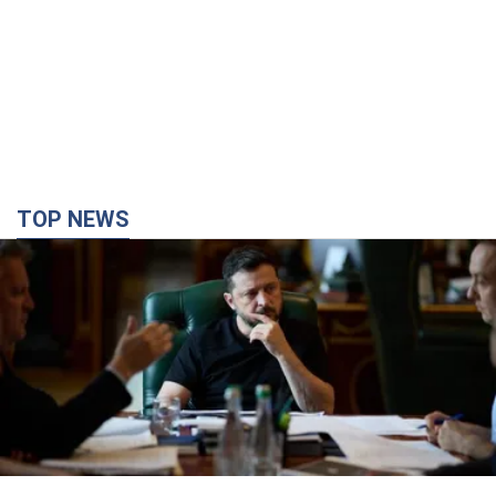
Зеленський доручив підготувати "спеціальну
санкційну операцію" проти Росії: які завдання
поставив президент. Фото
Головною метою нових санкцій має стати перекриття
доступу Росії до іноземних технологій
32 минуты назад
4,5 т.
Херсон повністю лишився без світла, у Львові
аварійні відключення: ситуація в енергосистемі
6 серпня
Росіяни вдарили по важливому енергооб'єкту