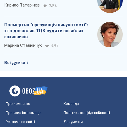
Всі думки
Про компанію
Команда
Правова інформація
Політика конфіденційності
Реклама на сайті
Документи
Редакційна політика
Журналісти OBOZ.UA на місці
подій
OBOZ.UA
Політика
Світ
Розслідування
Блоги
Суспільство