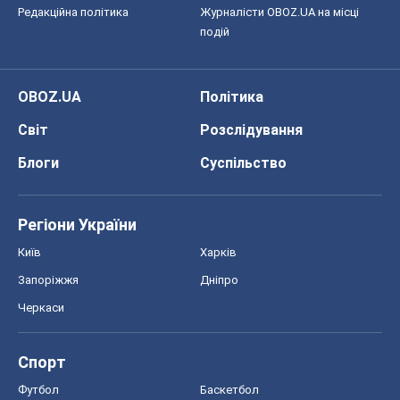
Регіони України
Київ
Харків
Запоріжжя
Дніпро
Черкаси
Спорт
Футбол
Баскетбол
Хокей
Бокс
Формула-1
Моя школа
ГДЗ
Підручники
Онлайн уроки
ДПА