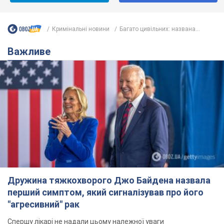
Дружина тяжкохворого Джо Байдена назвала
перший симптом, який сигналізував про його
"агресивний" рак
Спершу лікарі не надали цьому належної уваги
6.08.2026 12:46
16,5 т.
Відпустка Лесі Нікітюк у Карпатах
обернулася скандалом: чому ведучу
несправедливо захейтили
Знаменитість вийшла на пряму комунікацію в
мережі та розставила всі крапки над "і"