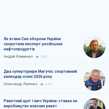
нафтопродуктів
Андрій Клименко
2,3 т.
Два супертурніри Магучіх: спортивний
календар осені 2026 року
Олександр Липенко
6,7 т.
Ракетний щит і меч України: ставка на
виробництво власних ракет
Кирило Татарінов
3,0 т.
Посмертна "презумпція винуватості":
хто дозволив ТЦК судити загиблих
захисників
Марина Ставнійчук
6,9 т.