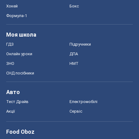
ЗНО
НМТ
СНД посібники
Авто
Тест Драйв
Електромобілі
Акції
Сервіс
Food Oboz
Рецепти
Напої
Дієти
Економіка
Ринки та компанії
Макроекономіка
MedOboz