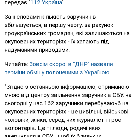
передає "
112 Україна
".
За її словами кількість заручників
збільшується, в першу чергу, за рахунок
проукраїнських громадян, які залишаються на
окупованих територіях - їх хапають під
надуманими приводами.
Читайте:
Зовсім скоро: в "ДНР" назвали
терміни обміну полоненими з Україною
"Згідно з останньою інформацією, отриманою
мною від центру звільнення заручників СБУ, на
сьогодні у нас 162 заручники перебуваюьб на
окупованих територіях - це цивільні, військові,
чоловіки, жінки, серед них журналіст і троє
волонтерів. Це ті люди, родичі яких
звернулися в СБУ , щоб їх близьких