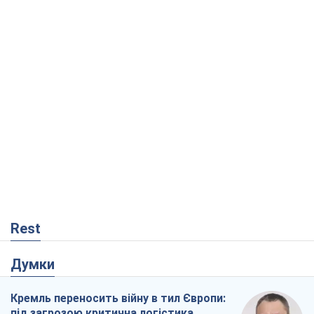
Rest
Думки
Кремль переносить війну в тил Європи:
під загрозою критична логістика
Віктор Ягун
10,2 т.
На якому боці історії виступає Дональд
Трамп?
Віктор Каспрук
8,4 т.