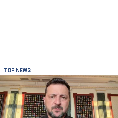
TOP NEWS
"Захист нашого життя": Зеленський про
антибалістику FREYJA, санкції проти Росії й
підтримку аграріїв. Відео
Європейські партнери долучаються до спільного проєкту
10 часов назад
72,4 т.