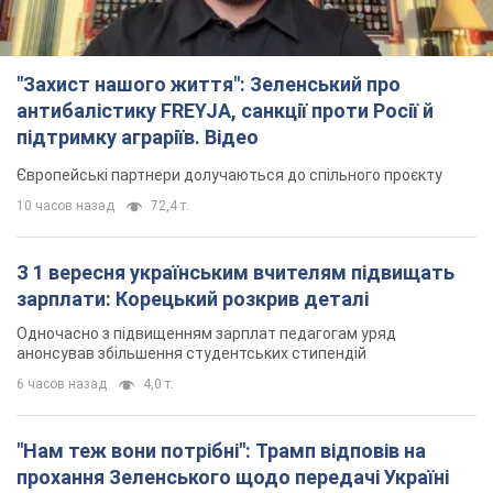
З 1 вересня українським вчителям підвищать
зарплати: Корецький розкрив деталі
Одночасно з підвищенням зарплат педагогам уряд
анонсував збільшення студентських стипендій
6 часов назад
4,0 т.
"Нам теж вони потрібні": Трамп відповів на
прохання Зеленського щодо передачі Україні
ракет для Patriot
Американські запаси окремих боєприпасів обмежені
5 часов назад
1,2 т.