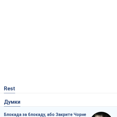
Rest
Думки
Блокада за блокаду, або Закрите Чорне
море – час закривати Росії Балтику
Ігор Луценко
8,1 т.
Прихована мобілізація і провокації
проти Польщі та країн Балтії: що стоїть
за новими планами Кремля
Вадим Денисенко
7,2 т.
Самураї повертаються? У Кремлі паніка