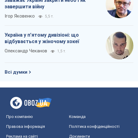
Про компанію
Команда
Правова інформація
Політика конфіденційності
Реклама на сайті
Документи
Редакційна політика
Журналісти OBOZ.UA на місці
подій
OBOZ.UA
Політика
Світ
Розслідування
Блоги
Суспільство