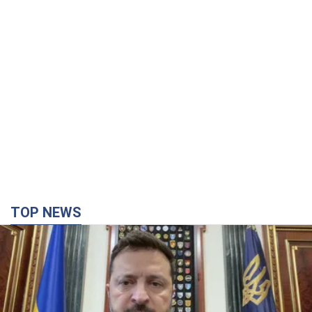
TOP NEWS
Вперше в історії у Росії немає безпечного
стратегічного тилу, – Зеленський
Україна розширює можливості для ударів углиб Росії
час назад
12,8 т.