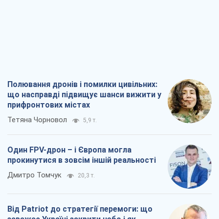
Один FPV-дрон – і Європа могла
прокинутися в зовсім іншій реальності
Дмитро Томчук
20,3 т.
Від Patriot до стратегії перемоги: що
заважає Україні закрити небо і як
завершити війну
Ігор Яковенко
5,5 т.
Україна у п’ятому дивізіоні: що
відбувається у жіночому хокеї
Олександр Чеканов
1,5 т.
Всі думки