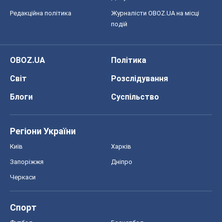
Регіони України
Київ
Харків
Запоріжжя
Дніпро
Черкаси
Спорт
Футбол
Баскетбол
Хокей
Бокс
Формула-1
Моя школа
ГДЗ
Підручники
Онлайн уроки
ДПА
ЗНО
НМТ
СНД посібники