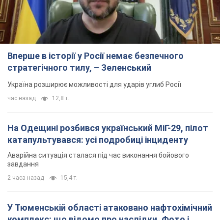
На Одещині розбився український МіГ-29, пілот
катапультувався: усі подробиці інциденту
Аварійна ситуація сталася під час виконання бойового
завдання
2 часа назад
15,4 т.
У Тюменській області атаковано нафтохімічний
комплекс: що відомо про наслідки. Фото і
відео
Від кордону з Україною понад 2000 кілометрів
5 часов назад
6,4 т.