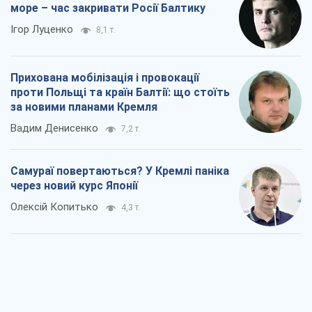
через новий курс Японії
Олексій Копитько
4,3 т.
Полювання дронів і помилки цивільних:
що насправді підвищує шанси вижити у
прифронтових містах
Тетяна Чорновол
5,9 т.