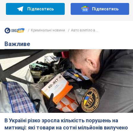
В Україні різко зросла кількість порушень на
митниці: які товари на сотні мільйонів вилучено
В судах лежать вже 4,2 тис. справ про митні правопорушення
10 часов назад
2,8 т.
Українцям "до межі" підвищили
мобільні тарифи: ціни зросли у
кілька разів
Чому учасники ринку вважають, що тариф у 400
грн на місяць – це небагато
10.08.2026 06:20
37,4 т.