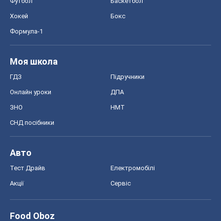
Авто
Тест Драйв
Електромобілі
Акції
Сервіс
Food Oboz
Рецепти
Напої
Дієти
Економіка
Ринки та компанії
Макроекономіка
MedOboz
Новини медицини
MAMACLUB