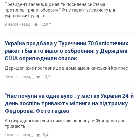
Президент заявив, що навіть посилена система
протиповітряної оборони РФ не гарантує захисту від
українських ударів
9 часов назад
72,0 т.
Україна придбала у Туреччини 70 балістичних
ракет і багато іншого озброєння: у Держдепі
США оприлюднили список
Держдеп вже поставив до відома американський Конгрес
10 часов назад
13,2 т.
"Нас почули на одне вухо": у містах України 24-й
день поспіль тривають мітинги на підтримку
Федорова. Фото і відео
Антиурядові виступи з вимогою повернути Федорова досі
тривають
10 часов назад
5,4 т.