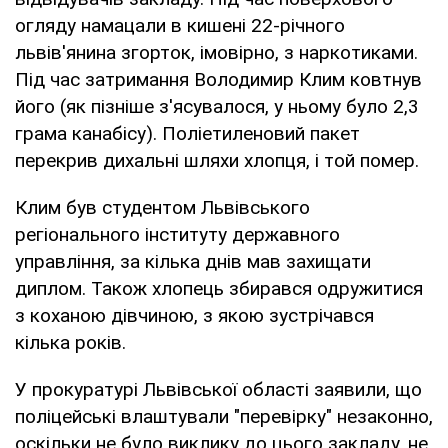
огляду намацали в кишені 22-річного
львів'янина згорток, імовірно, з наркотиками.
Під час затримання Володимир Клим ковтнув
його (як пізніше з'ясувалося, у ньому було 2,3
грама канабісу). Поліетиленовий пакет
перекрив дихальні шляхи хлопця, і той помер.
Клим був студентом Львівського
регіонального інституту державного
управління, за кілька днів мав захищати
диплом. Також хлопець збирався одружитися
з коханою дівчиною, з якою зустрічався
кілька років.
У прокуратурі Львівської області заявили, що
поліцейські влаштували "перевірку" незаконно,
оскільки не було виклику до цього закладу, не