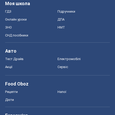
Моя школа
ГДЗ
Підручники
Онлайн уроки
ДПА
ЗНО
НМТ
СНД посібники
Авто
Тест Драйв
Електромобілі
Акції
Сервіс
Food Oboz
Рецепти
Напої
Дієти