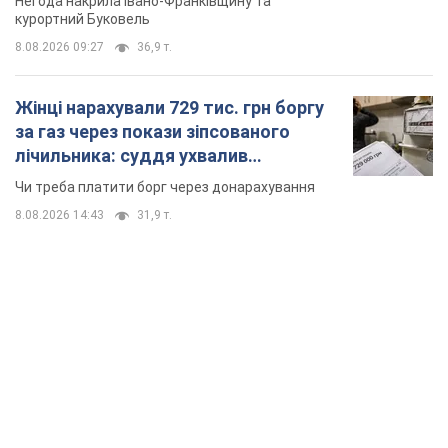
Негода накрила Івано-Франківщину та
курортний Буковель
8.08.2026 09:27
36,9 т.
Жінці нарахували 729 тис. грн боргу
за газ через покази зіпсованого
лічильника: суддя ухвалив
неочікуване рішення
Чи треба платити борг через донарахування
8.08.2026 14:43
31,9 т.