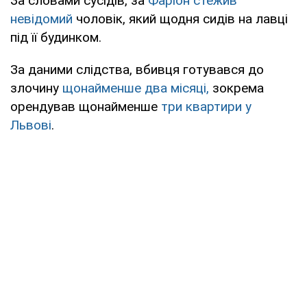
За словами сусідів, за
Фаріон стежив
невідомий
чоловік, який щодня сидів на лавці
під її будинком.
За даними слідства, вбивця готувався до
злочину
щонайменше два місяці,
зокрема
орендував щонайменше
три квартири у
Львові
.