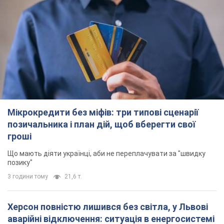
Мікрокредити без міфів: три типові сценарії
позичальника і план дій, щоб вберегти свої
гроші
Що мають діяти українці, аби не переплачувати за "швидку
позику"
3 години тому
21,6 т.
Херсон повністю лишився без світла, у Львові
аварійні відключення: ситуація в енергосистемі