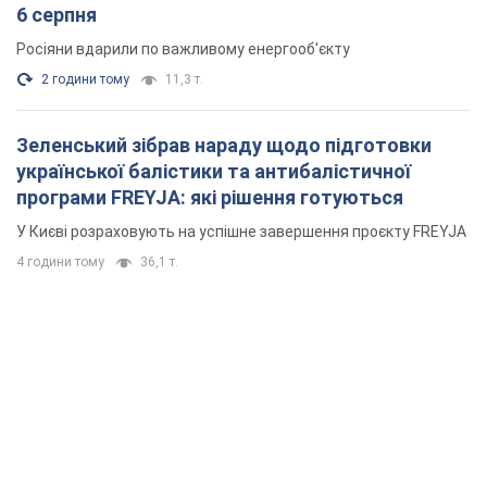
6 серпня
Росіяни вдарили по важливому енергооб'єкту
2 години тому
11,3 т.
Зеленський зібрав нараду щодо підготовки
української балістики та антибалістичної
програми FREYJA: які рішення готуються
У Києві розраховують на успішне завершення проєкту FREYJA
4 години тому
36,1 т.