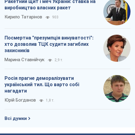
Ракетний щит і меч України: ставка на
виробництво власних ракет
Кирило Татарінов
903
Посмертна "презумпція винуватості":
хто дозволив ТЦК судити загиблих
захисників
Марина Ставнійчук
2,9 т.
Росія прагне деморалізувати
український тил. Що варто собі
нагадати
Юрій Богданов
1,8 т.
Всі думки