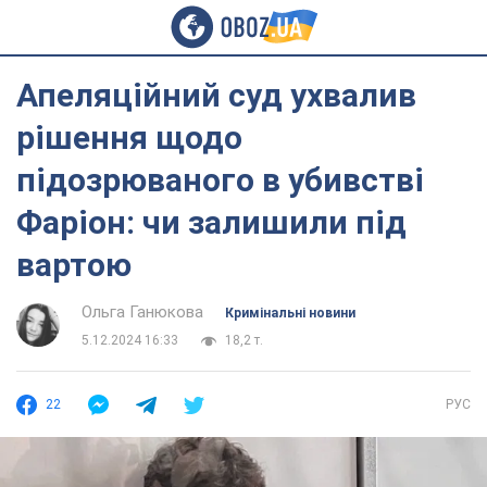
Апеляційний суд ухвалив
рішення щодо
підозрюваного в убивстві
Фаріон: чи залишили під
вартою
Ольга Ганюкова
Кримінальні новини
5.12.2024 16:33
18,2 т.
22
РУС