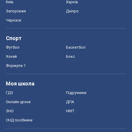
Київ
Харків
Запоріжжя
Дніпро
Черкаси
Спорт
Футбол
Баскетбол
Хокей
Бокс
Формула-1
Моя школа
ГДЗ
Підручники
Онлайн уроки
ДПА
ЗНО
НМТ
СНД посібники