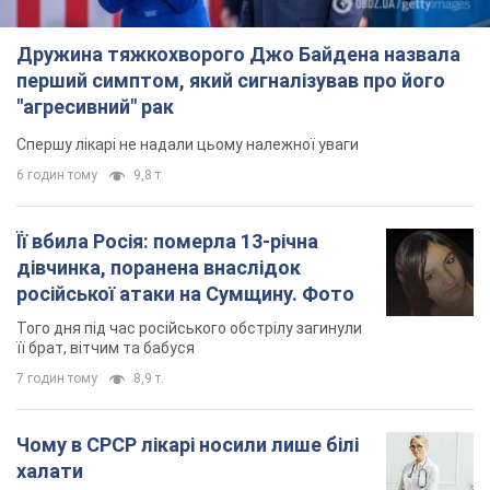
Дружина тяжкохворого Джо Байдена назвала
перший симптом, який сигналізував про його
"агресивний" рак
Спершу лікарі не надали цьому належної уваги
6 годин тому
9,8 т.
Її вбила Росія: померла 13-річна
дівчинка, поранена внаслідок
російської атаки на Сумщину. Фото
Того дня під час російського обстрілу загинули
її брат, вітчим та бабуся
7 годин тому
8,9 т.
Чому в СРСР лікарі носили лише білі
халати