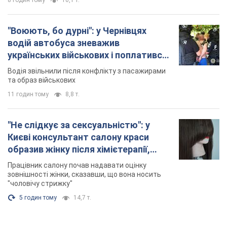
Києві консультант салону краси
образив жінку після хімієтерапії,
розгорівся скандал. Фото
Працівник салону почав надавати оцінку
зовнішності жінки, сказавши, що вона носить
"чоловічу стрижку"
5 годин тому
14,7 т.