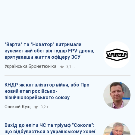
КНДР як каталізатор війни, або Про
новий етап російсько-
північнокорейського союзу
Олексій Кущ
3,2 т.
Вихід до еліти ЧС та тріумф "Сокола":
що відбувається в українському хокеї
Олександр Липенко
1,2 т.
Що очікує українців у 2026–2028 роках?
Головні висновки з нових прогнозів від
НБУ
Василь Фурман
22,2 т.
Всі думки