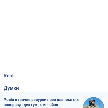
Rest
Думки
Росія втрачає ресурси поза планом: хто
насправді диктує темп війни
Сергій Місюра
8,9 т.
"Ми вже проходили через гірше": Україні
не варто піддаватися зневірі через
ракетний терор
Сергій Марченко, експерт
8,3 т.
Захід проспав загрозу: Росія може
перевірити НАТО війною