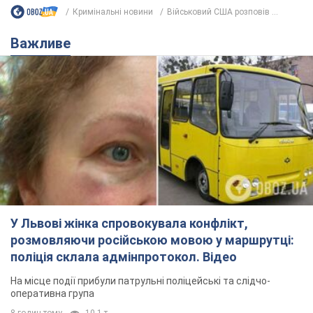
У Львові жінка спровокувала конфлікт,
розмовляючи російською мовою у маршрутці:
поліція склала адмінпротокол. Відео
На місце події прибули патрульні поліцейські та слідчо-
оперативна група
8 годин тому
10,1 т.
"Воюють, бо дурні": у Чернівцях
водій автобуса зневажив
українських військових і поплатився.
Відео
Водія звільнили після конфлікту з пасажирами
та образ військових
11 годин тому
8,8 т.
"Не слідкує за сексуальністю": у