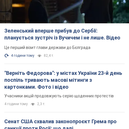
поспіль тривають масові мітинги з
картонками. Фото і відео
Учасники акцій продовжують серію щоденних протестів
4 години тому
2,3 т.
Сенат США схвалив законопроєкт Грема про
санкції проти Росії: що далі
Документ передбачає нові економічні обмеження
4 години тому
4,8 т.