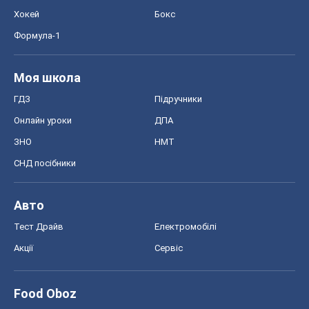
Авто
Тест Драйв
Електромобілі
Акції
Сервіс
Food Oboz
Рецепти
Напої
Дієти
Економіка
Ринки та компанії
Макроекономіка
MedOboz
Новини медицини
MAMACLUB