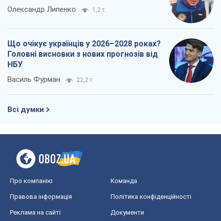
Про компанію
Команда
Правова інформація
Політика конфіденційності
Реклама на сайті
Документи
Редакційна політика
Журналісти OBOZ.UA на місці
подій
OBOZ.UA
Політика
Світ
Розслідування
Блоги
Суспільство
Регіони України