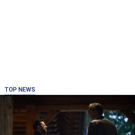
TOP NEWS
Зеленський вперше прибув до Сербії:
планується зустріч із Вучичем і не лише. Відео
Це перший візит глави держави до Бєлграда
4 години тому
82,4 т.
"Верніть Федорова": у містах України 23-й день