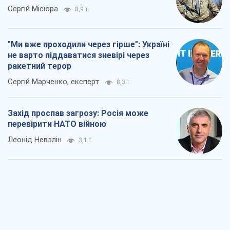
Леонід Невзлін
3,1 т.
"Варта" та "Новатор" витримали
кулеметний обстріл і удар FPV-дрона,
врятувавши життя офіцеру ЗСУ
Українська Бронетехніка
3,1 т.