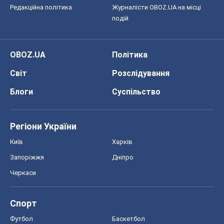
Київ
Харків
Запоріжжя
Дніпро
Черкаси
Спорт
Футбол
Баскетбол
Хокей
Бокс
Формула-1
Моя школа
ГДЗ
Підручники
Онлайн уроки
ДПА
ЗНО
НМТ
СНД посібники