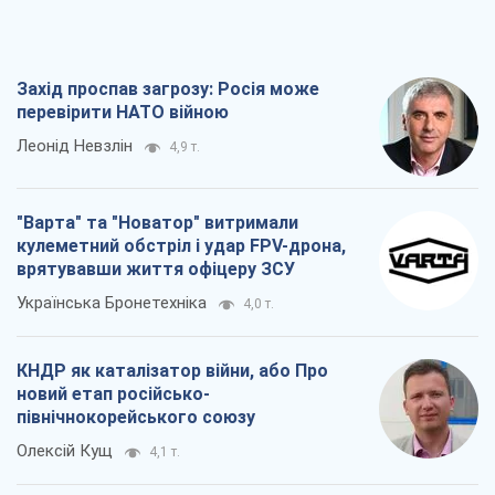
Захід проспав загрозу: Росія може
перевірити НАТО війною
Леонід Невзлін
4,9 т.
"Варта" та "Новатор" витримали
кулеметний обстріл і удар FPV-дрона,
врятувавши життя офіцеру ЗСУ
Українська Бронетехніка
4,0 т.
КНДР як каталізатор війни, або Про
новий етап російсько-
північнокорейського союзу
Олексій Кущ
4,1 т.