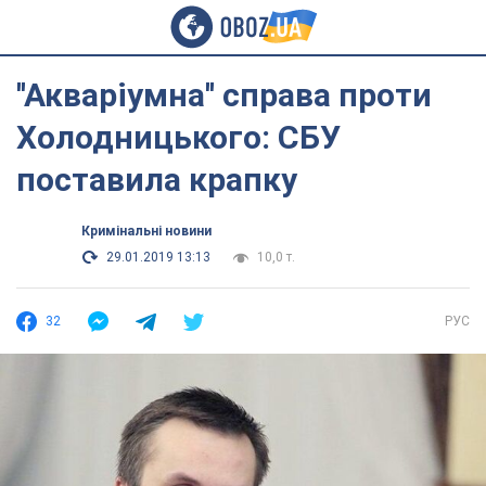
''Акваріумна'' справа проти
Холодницького: СБУ
поставила крапку
Кримінальні новини
29.01.2019 13:13
10,0 т.
32
РУС