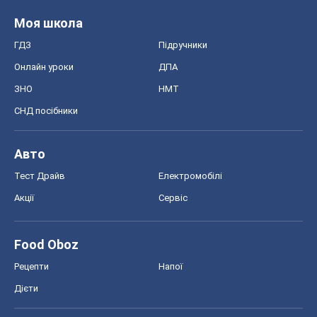
Моя школа
ГДЗ
Підручники
Онлайн уроки
ДПА
ЗНО
НМТ
СНД посібники
Авто
Тест Драйв
Електромобілі
Акції
Сервіс
Food Oboz
Рецепти
Напої
Дієти