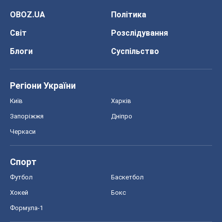
OBOZ.UA
Політика
Світ
Розслідування
Блоги
Суспільство
Регіони України
Київ
Харків
Запоріжжя
Дніпро
Черкаси
Спорт
Футбол
Баскетбол
Хокей
Бокс
Формула-1