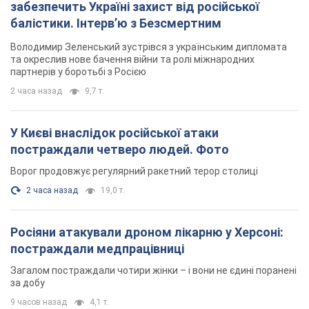
забезпечить Україні захист від російської
балістики. Інтерв’ю з Безсмертним
Володимир Зеленський зустрівся з українським дипломата
та окреслив нове бачення війни та ролі міжнародних
партнерів у боротьбі з Росією
2 часа назад
9,7 т.
У Києві внаслідок російської атаки
постраждали четверо людей. Фото
Ворог продовжує регулярний ракетний терор столиці
2 часа назад
19,0 т.
Росіяни атакували дроном лікарню у Херсоні:
постраждали медпрацівниці
Загалом постраждали чотири жінки – і вони не єдині поранені
за добу
9 часов назад
4,1 т.