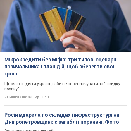
Мікрокредити без міфів: три типові сценарії
позичальника і план дій, щоб вберегти свої
гроші
Що мають діяти українці, аби не переплачувати за "швидку
позику"
21 минуту назад
1,5 т.
Росія вдарила по складах і інфраструктурі на
Дніпропетровщині: є загиблі і поранені. Фото
Заигнуло четверо людей