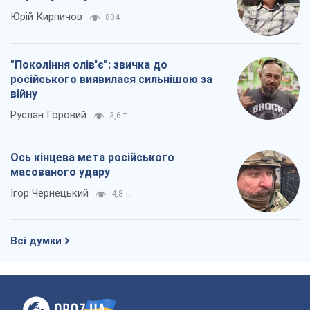
Юрій Кирпичов
804
"Покоління олів'є": звичка до
російського виявилася сильнішою за
війну
Руслан Горовий
3,6 т.
Ось кінцева мета російського
масованого удару
Ігор Чернецький
4,8 т.
Всі думки