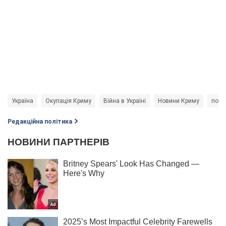
Україна
Окупація Криму
Війна в Україні
Новини Криму
полі
Редакційна політика