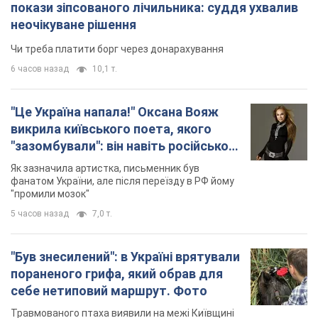
покази зіпсованого лічильника: суддя ухвалив
неочікуване рішення
Чи треба платити борг через донарахування
6 часов назад
10,1 т.
"Це Україна напала!" Оксана Вояж
викрила київського поета, якого
"зазомбували": він навіть російської
не знав, а тепер хоче геноциду
Як зазначила артистка, письменник був
українців
фанатом України, але після переїзду в РФ йому
"промили мозок"
5 часов назад
7,0 т.
"Був знесилений": в Україні врятували
пораненого грифа, який обрав для
себе нетиповий маршрут. Фото
Травмованого птаха виявили на межі Київщині