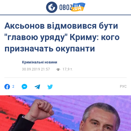
Аксьонов відмовився бути
"главою уряду" Криму: кого
призначать окупанти
Кримінальні новини
30.09.2019 21:57
17,9 т.
2
РУС